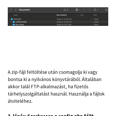
A zip-fájl feltöltése után csomagolja ki vagy
bontsa ki a nyilvános könyvtárából. Általában
akkor talál FTP-alkalmazást, ha fizetős
tárhelyszolgáltatást használ. Használja a fájlok
átviteléhez.
3. lépés: Szerkessze a config.php fájlt