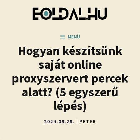
Kilépés
a
tartalomba
MENÜ
Hogyan készítsünk
saját online
proxyszervert percek
alatt? (5 egyszerű
lépés)
2024.09.29.
PETER