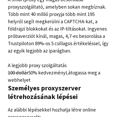
proxyszolgáltató, amelyben sokan megbíznak.
Több mint 40 millió proxyja több mint 195
helyről segít megkerülni a CAPTCHA-kat, a
földrajzi blokkokat és az IP-tiltásokat. Ingyenes
próbaverziót kínál, magas, 4,7-es besorolása a
Trustpiloton 89%-os 5 csillagos értékeléssel, így
az egyik legjobb az iparágban.
A legjobb proxy szolgáltatás
100 dollár
50% kedvezmény
Látogassa meg a
webhelyet
Személyes proxyszerver
létrehozásának lépései
Az alábbi lépésekkel hozhatja létre online