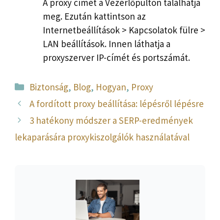
A proxy címét a Vezérlőpulton találhatja
meg. Ezután kattintson az
Internetbeállítások > Kapcsolatok fülre >
LAN beállítások. Innen láthatja a
proxyszerver IP-címét és portszámát.
Kategória
Biztonság
,
Blog
,
Hogyan
,
Proxy
A fordított proxy beállítása: lépésről lépésre
3 hatékony módszer a SERP-eredmények
lekaparására proxykiszolgálók használatával