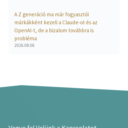
A Z generáció ma már fogyasztói
márkákként kezeli a Claude-ot és az
OpenAI-t, de a bizalom továbbra is
probléma
2026.08.08.
Vegye fel Velünk a Kapcsolatot