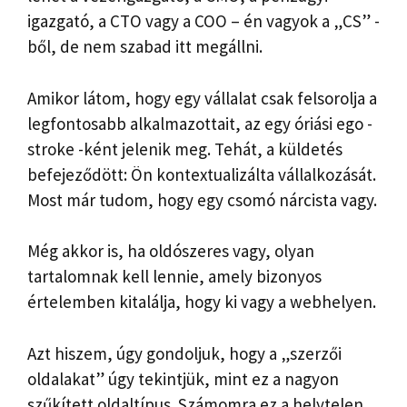
igazgató, a CTO vagy a COO – én vagyok a „CS” -
ből, de nem szabad itt megállni.
Amikor látom, hogy egy vállalat csak felsorolja a
legfontosabb alkalmazottait, az egy óriási ego -
stroke -ként jelenik meg. Tehát, a küldetés
befejeződött: Ön kontextualizálta vállalkozását.
Most már tudom, hogy egy csomó nárcista vagy.
Még akkor is, ha oldószeres vagy, olyan
tartalomnak kell lennie, amely bizonyos
értelemben kitalálja, hogy ki vagy a webhelyen.
Azt hiszem, úgy gondoljuk, hogy a „szerzői
oldalakat” úgy tekintjük, mint ez a nagyon
szűkített oldaltípus. Számomra ez a helytelen