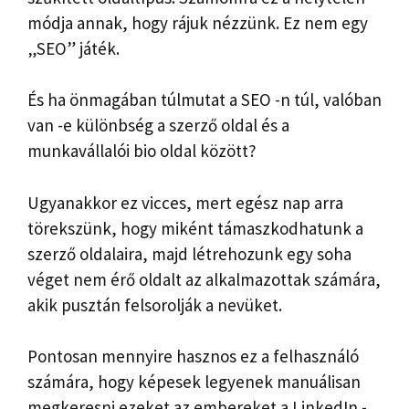
módja annak, hogy rájuk nézzünk. Ez nem egy
„SEO” játék.
És ha önmagában túlmutat a SEO -n túl, valóban
van -e különbség a szerző oldal és a
munkavállalói bio oldal között?
Ugyanakkor ez vicces, mert egész nap arra
törekszünk, hogy miként támaszkodhatunk a
szerző oldalaira, majd létrehozunk egy soha
véget nem érő oldalt az alkalmazottak számára,
akik pusztán felsorolják a nevüket.
Pontosan mennyire hasznos ez a felhasználó
számára, hogy képesek legyenek manuálisan
megkeresni ezeket az embereket a LinkedIn -