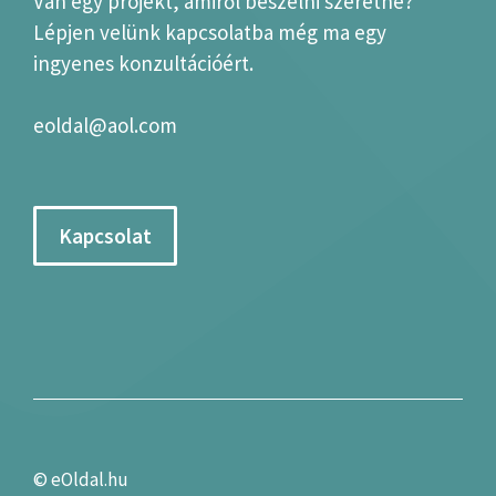
Van egy projekt, amiről beszélni szeretne?
Lépjen velünk kapcsolatba még ma egy
ingyenes konzultációért.
eoldal@aol.com
Kapcsolat
©
eOldal.hu