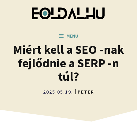
Kilépés
a
tartalomba
MENÜ
Miért kell a SEO -nak
fejlődnie a SERP -n
túl?
2025.05.19.
PETER