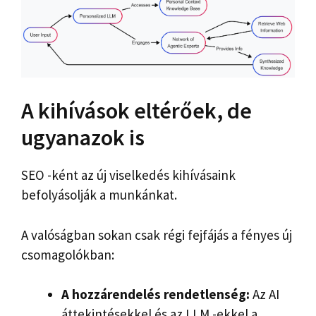
A kihívások eltérőek, de
ugyanazok is
SEO -ként az új viselkedés kihívásaink
befolyásolják a munkánkat.
A valóságban sokan csak régi fejfájás a fényes új
csomagolókban:
A hozzárendelés rendetlenség:
Az AI
áttekintésekkel és az LLM -ekkel a