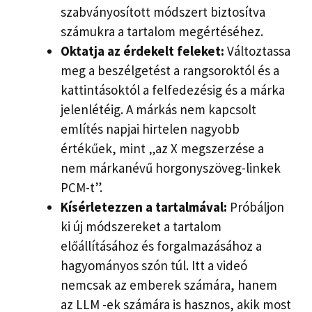
szabványosított módszert biztosítva
számukra a tartalom megértéséhez.
Oktatja az érdekelt feleket:
Változtassa
meg a beszélgetést a rangsoroktól és a
kattintásoktól a felfedezésig és a márka
jelenlétéig. A márkás nem kapcsolt
említés napjai hirtelen nagyobb
értékűek, mint „az X megszerzése a
nem márkanévű horgonyszöveg-linkek
PCM-t”.
Kísérletezzen a tartalmával:
Próbáljon
ki új módszereket a tartalom
előállításához és forgalmazásához a
hagyományos szón túl. Itt a videó
nemcsak az emberek számára, hanem
az LLM -ek számára is hasznos, akik most