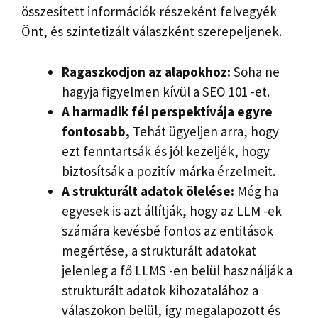
összesített információk részeként felvegyék
Önt, és szintetizált válaszként szerepeljenek.
Ragaszkodjon az alapokhoz:
Soha ne
hagyja figyelmen kívül a SEO 101 -et.
A harmadik fél perspektívája egyre
fontosabb,
Tehát ügyeljen arra, hogy
ezt fenntartsák és jól kezeljék, hogy
biztosítsák a pozitív márka érzelmeit.
A strukturált adatok ölelése:
Még ha
egyesek is azt állítják, hogy az LLM -ek
számára kevésbé fontos az entitások
megértése, a strukturált adatokat
jelenleg a fő LLMS -en belül használják a
strukturált adatok kihozatalához a
válaszokon belül, így megalapozott és