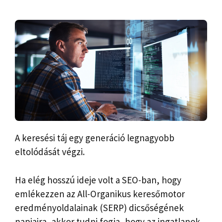
A keresési táj egy generáció legnagyobb
eltolódását végzi.
Ha elég hosszú ideje volt a SEO-ban, hogy
emlékezzen az All-Organikus keresőmotor
eredményoldalainak (SERP) dicsőségének
napjaira, akkor tudni fogja, hogy az ingatlanok