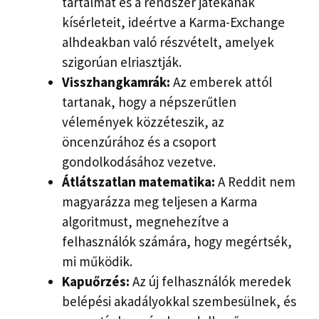
tartalmat és a rendszer játékának
kísérleteit, ideértve a Karma-Exchange
alhdeakban való részvételt, amelyek
szigorúan elriasztják.
Visszhangkamrák:
Az emberek attól
tartanak, hogy a népszerűtlen
vélemények közzéteszik, az
öncenzúrához és a csoport
gondolkodásához vezetve.
Átlátszatlan matematika:
A Reddit nem
magyarázza meg teljesen a Karma
algoritmust, megnehezítve a
felhasználók számára, hogy megértsék,
mi működik.
Kapuőrzés:
Az új felhasználók meredek
belépési akadályokkal szembesülnek, és