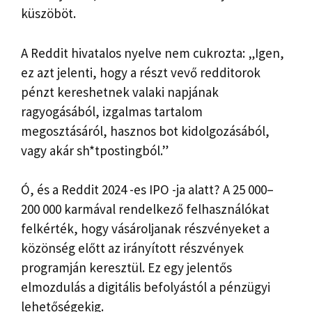
küszöböt.
A Reddit hivatalos nyelve nem cukrozta: „Igen,
ez azt jelenti, hogy a részt vevő redditorok
pénzt kereshetnek valaki napjának
ragyogásából, izgalmas tartalom
megosztásáról, hasznos bot kidolgozásából,
vagy akár sh*tpostingból.”
Ó, és a Reddit 2024 -es IPO -ja alatt? A 25 000–
200 000 karmával rendelkező felhasználókat
felkérték, hogy vásároljanak részvényeket a
közönség előtt az irányított részvények
programján keresztül. Ez egy jelentős
elmozdulás a digitális befolyástól a pénzügyi
lehetőségekig.