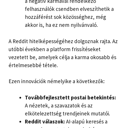
a negatív karmával rendelkező
felhasználók csendben elveszíthetik a
hozzáférést sok közösséghez, még
akkor is, ha ez nem nyilvánvaló.
A Reddit hitelképességéhez dolgoznak rajta. Az
utóbbi években a platform frissítéseket
vezetett be, amelyek célja a karma okosabb és
értelmesebbé tétele.
Ezen innovációk némelyike ​​a következők:
Továbbfejlesztett postai betekintés:
A nézetek, a szavazatok és az
elkötelezettség trendjeinek mutatói.
Reddit válaszok:
AI-alapú keresés a