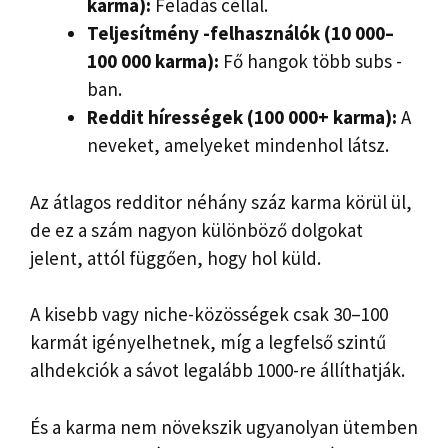
karma):
Feladás céllal.
Teljesítmény -felhasználók (10 000–
100 000 karma):
Fő hangok több subs -
ban.
Reddit hírességek (100 000+ karma):
A
neveket, amelyeket mindenhol látsz.
Az átlagos redditor néhány száz karma körül ül,
de ez a szám nagyon különböző dolgokat
jelent, attól függően, hogy hol küld.
A kisebb vagy niche-közösségek csak 30–100
karmát igényelhetnek, míg a legfelső szintű
alhdekciók a sávot legalább 1000-re állíthatják.
És a karma nem növekszik ugyanolyan ütemben