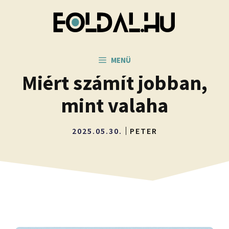
Kilépés
a
tartalomba
MENÜ
Miért számít jobban,
mint valaha
2025.05.30.
PETER