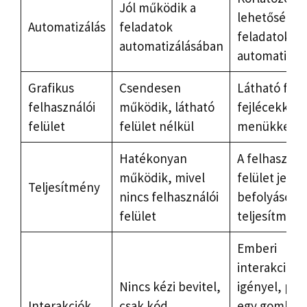
Jól működik a
lehetőség a
Automatizálás
feladatok
feladatok
automatizálásában
automatizál
Grafikus
Csendesen
Látható felü
felhasználói
működik, látható
fejlécekkel 
felület
felület nélkül
menükkel
Hatékonyan
A felhasznál
működik, mivel
felület jelen
Teljesítmény
nincs felhasználói
befolyásolha
felület
teljesítmény
Emberi
interakcióka
Nincs kézi bevitel,
igényel, pél
Interakciók
csak kód
egy gombra