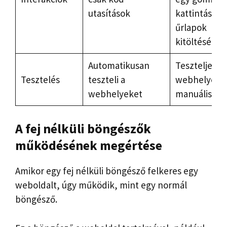
utasítások
kattintást és
űrlapok
kitöltését
Automatikusan
Tesztelje a
Tesztelés
teszteli a
webhelyeke
webhelyeket
manuálisan
A fej nélküli böngészők
működésének megértése
Amikor egy fej nélküli böngésző felkeres egy
weboldalt, úgy működik, mint egy normál
böngésző.