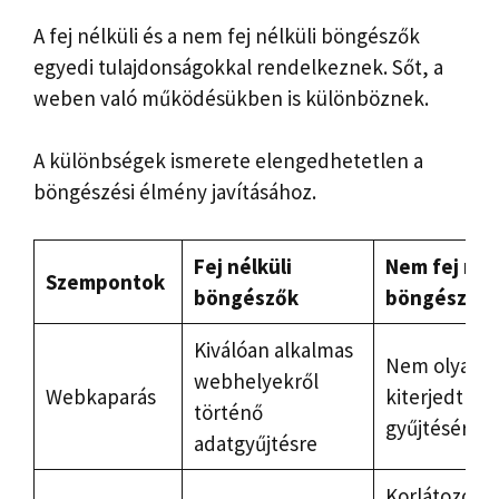
A fej nélküli és a nem fej nélküli böngészők
egyedi tulajdonságokkal rendelkeznek. Sőt, a
weben való működésükben is különböznek.
A különbségek ismerete elengedhetetlen a
böngészési élmény javításához.
Fej nélküli
Nem fej nélk
Szempontok
böngészők
böngészők
Kiválóan alkalmas
Nem olyan j
webhelyekről
Webkaparás
kiterjedt ad
történő
gyűjtésére
adatgyűjtésre
Korlátozott