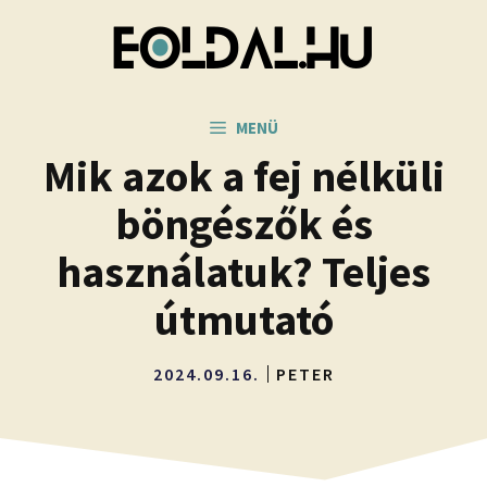
Kilépés
a
tartalomba
MENÜ
Mik azok a fej nélküli
böngészők és
használatuk? Teljes
útmutató
2024.09.16.
PETER