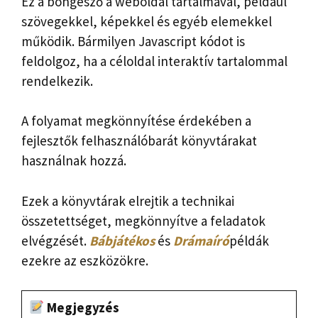
Ez a böngésző a weboldal tartalmával, például
szövegekkel, képekkel és egyéb elemekkel
működik. Bármilyen Javascript kódot is
feldolgoz, ha a céloldal interaktív tartalommal
rendelkezik.
A folyamat megkönnyítése érdekében a
fejlesztők felhasználóbarát könyvtárakat
használnak hozzá.
Ezek a könyvtárak elrejtik a technikai
összetettséget, megkönnyítve a feladatok
elvégzését.
Bábjátékos
és
Drámaíró
példák
ezekre az eszközökre.
Megjegyzés