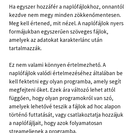
Ha egyszer hozzáfér a naplófájlokhoz, onnantól
kezdve nem megy minden zökkenőmentesen.
Meg kell értened, mit nézel. A naplófájlok nyers
formájukban egyszerűen szöveges fájlok,
amelyek az adatokat karakterlánc után
tartalmazzák.
Ez nem valami könnyen értelmezhető. A
naplófájlok valódi értelmezéséhez általában be
kell fektetni egy olyan programba, amely segít
megfejteni őket. Ezek ára változó lehet attól
függően, hogy olyan programokról van szó,
amelyek lehetővé teszik a fájlok ad hoc alapon
történő futtatását, vagy csatlakoztatja hozzájuk
a naplófájljait, hogy azok folyamatosan
streameljenek a programba.