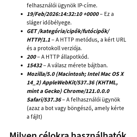
felhasználói ügynök IP-címe.
19/Feb/2026:14:32:10 +0000
– Ez a
sláger időbélyege.
GET /kategória/cipők/futócipők/
HTTP/1.1
– A HTTP metódus, a kért URL
és a protokoll verziója.
200
– A HTTP állapotkód.
15432
– A válasz mérete bájtban.
Mozilla/5.0 (Macintosh; Intel Mac OS X
14_2) AppleWebKit/537.36 (KHTML,
mint a Gecko) Chrome/121.0.0.0
Safari/537.36
– A felhasználói ügynök
(azaz a bot vagy böngésző, amely kérte
a fájlt)
Milyen célokra használhatók