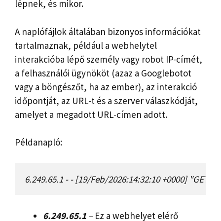
lépnek, és mikor.
A naplófájlok általában bizonyos információkat
tartalmaznak, például a webhelytel
interakcióba lépő személy vagy robot IP-címét,
a felhasználói ügynököt (azaz a Googlebotot
vagy a böngészőt, ha az ember), az interakció
időpontját, az URL-t és a szerver válaszkódját,
amelyet a megadott URL-címen adott.
Példanapló:
6.249.65.1 - - [19/Feb/2026:14:32:10 +0000] "GET 
6.249.65.1
–
Ez a webhelyet elérő