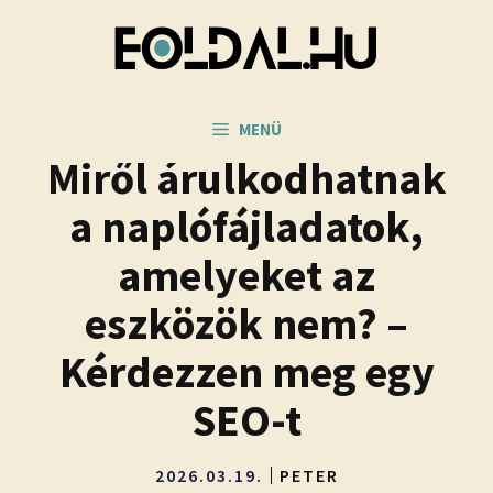
Kilépés
a
tartalomba
MENÜ
Miről árulkodhatnak
a naplófájladatok,
amelyeket az
eszközök nem? –
Kérdezzen meg egy
SEO-t
2026.03.19.
PETER