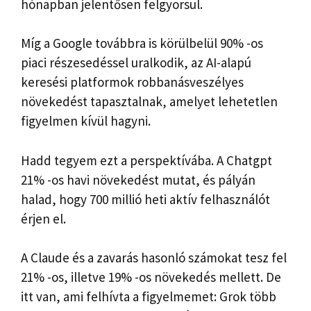
hónapban jelentősen felgyorsul.
Míg a Google továbbra is körülbelül 90% -os
piaci részesedéssel uralkodik, az AI-alapú
keresési platformok robbanásveszélyes
növekedést tapasztalnak, amelyet lehetetlen
figyelmen kívül hagyni.
Hadd tegyem ezt a perspektívába. A Chatgpt
21% -os havi növekedést mutat, és pályán
halad, hogy 700 millió heti aktív felhasználót
érjen el.
A Claude és a zavarás hasonló számokat tesz fel
21% -os, illetve 19% -os növekedés mellett. De
itt van, ami felhívta a figyelmemet: Grok több