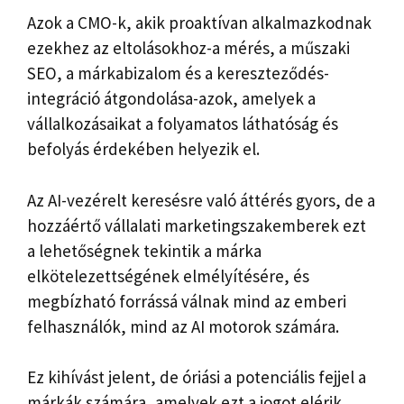
Azok a CMO-k, akik proaktívan alkalmazkodnak
ezekhez az eltolásokhoz-a mérés, a műszaki
SEO, a márkabizalom és a kereszteződés-
integráció átgondolása-azok, amelyek a
vállalkozásaikat a folyamatos láthatóság és
befolyás érdekében helyezik el.
Az AI-vezérelt keresésre való áttérés gyors, de a
hozzáértő vállalati marketingszakemberek ezt
a lehetőségnek tekintik a márka
elkötelezettségének elmélyítésére, és
megbízható forrássá válnak mind az emberi
felhasználók, mind az AI motorok számára.
Ez kihívást jelent, de óriási a potenciális fejjel a
márkák számára, amelyek ezt a jogot elérik.