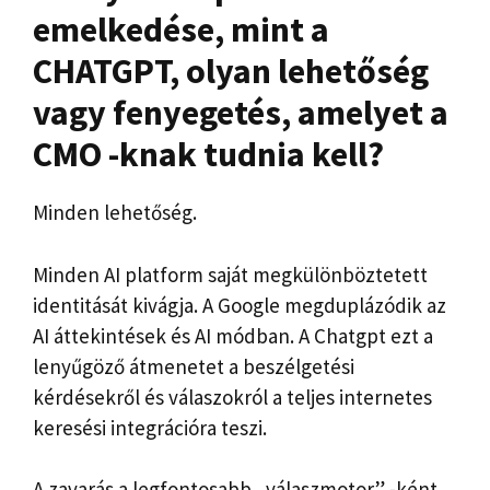
emelkedése, mint a
CHATGPT, olyan lehetőség
vagy fenyegetés, amelyet a
CMO -knak tudnia kell?
Minden lehetőség.
Minden AI platform saját megkülönböztetett
identitását kivágja. A Google megduplázódik az
AI áttekintések és AI módban. A Chatgpt ezt a
lenyűgöző átmenetet a beszélgetési
kérdésekről és válaszokról a teljes internetes
keresési integrációra teszi.
A zavarás a legfontosabb „válaszmotor” -ként