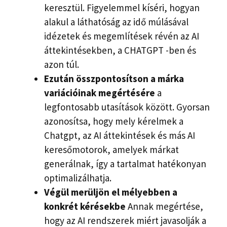
keresztül. Figyelemmel kíséri, hogyan
alakul a láthatóság az idő múlásával
idézetek és megemlítések révén az AI
áttekintésekben, a CHATGPT -ben és
azon túl.
Ezután összpontosítson a márka
variációinak megértésére
a
legfontosabb utasítások között. Gyorsan
azonosítsa, hogy mely kérelmek a
Chatgpt, az AI áttekintések és más AI
keresőmotorok, amelyek márkat
generálnak, így a tartalmat hatékonyan
optimalizálhatja.
Végül merüljön el mélyebben a
konkrét kérésekbe
Annak megértése,
hogy az AI rendszerek miért javasolják a