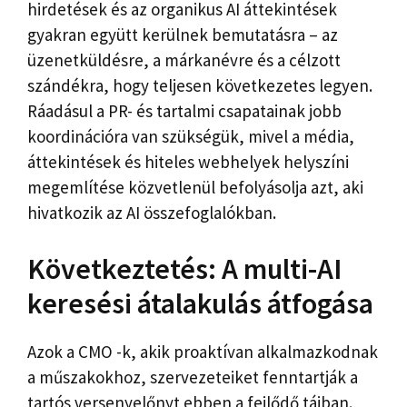
hirdetések és az organikus AI áttekintések
gyakran együtt kerülnek bemutatásra – az
üzenetküldésre, a márkanévre és a célzott
szándékra, hogy teljesen következetes legyen.
Ráadásul a PR- és tartalmi csapatainak jobb
koordinációra van szükségük, mivel a média,
áttekintések és hiteles webhelyek helyszíni
megemlítése közvetlenül befolyásolja azt, aki
hivatkozik az AI összefoglalókban.
Következtetés: A multi-AI
keresési átalakulás átfogása
Azok a CMO -k, akik proaktívan alkalmazkodnak
a műszakokhoz, szervezeteiket fenntartják a
tartós versenyelőnyt ebben a fejlődő tájban.