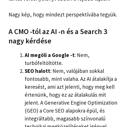
Nagy kép, hogy mindezt perspektívába tegyük.
A CMO -tól az AI -n és a Search 3
nagy kérdése
AI megöli a Google -t
: Nem,
turbófeltöltötte.
SEO halott
: Nem, valójában sokkal
fontosabb, mint valaha. Az AI átalakítja a
keresést, ami azt jelenti, hogy meg kell
értenünk, hogy ez az átalakulás mit
jelent. A Generative Engine Optimization
(GEO) a Core SEO alapokra épül, és
integráltabb, magasabb színvonalú
technikai megközelítéseket igényel.