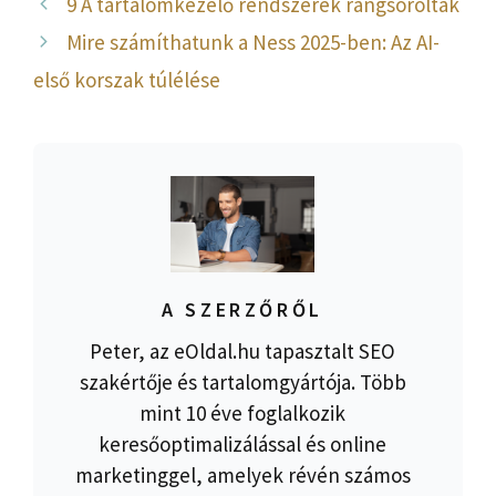
9 A tartalomkezelő rendszerek rangsoroltak
Mire számíthatunk a Ness 2025-ben: Az AI-
első korszak túlélése
A SZERZŐRŐL
Peter, az eOldal.hu tapasztalt SEO
szakértője és tartalomgyártója. Több
mint 10 éve foglalkozik
keresőoptimalizálással és online
marketinggel, amelyek révén számos