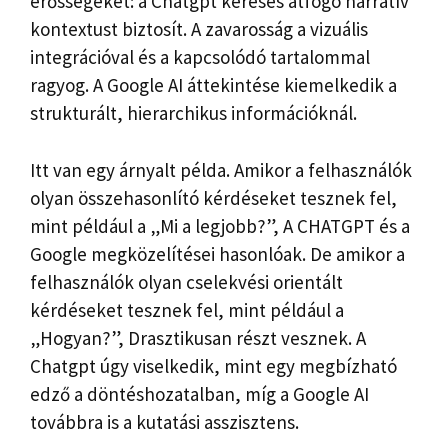
erősségeket: a Chatgpt keresés átfogó narratív
kontextust biztosít. A zavarosság a vizuális
integrációval és a kapcsolódó tartalommal
ragyog. A Google AI áttekintése kiemelkedik a
strukturált, hierarchikus információknál.
Itt van egy árnyalt példa. Amikor a felhasználók
olyan összehasonlító kérdéseket tesznek fel,
mint például a „Mi a legjobb?”, A CHATGPT és a
Google megközelítései hasonlóak. De amikor a
felhasználók olyan cselekvési orientált
kérdéseket tesznek fel, mint például a
„Hogyan?”, Drasztikusan részt vesznek. A
Chatgpt úgy viselkedik, mint egy megbízható
edző a döntéshozatalban, míg a Google AI
továbbra is a kutatási asszisztens.