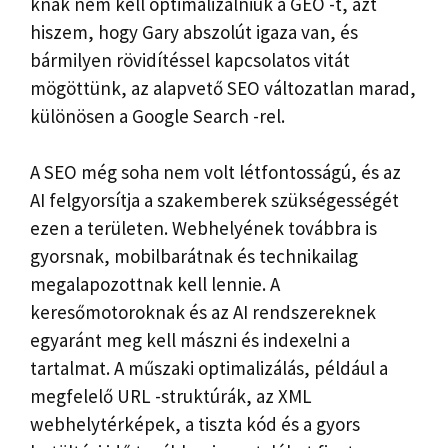
knak nem kell optimalizálniuk a GEO -t, azt
hiszem, hogy Gary abszolút igaza van, és
bármilyen rövidítéssel kapcsolatos vitát
mögöttünk, az alapvető SEO változatlan marad,
különösen a Google Search -rel.
A SEO még soha nem volt létfontosságú, és az
AI felgyorsítja a szakemberek szükségességét
ezen a területen. Webhelyének továbbra is
gyorsnak, mobilbarátnak és technikailag
megalapozottnak kell lennie. A
keresőmotoroknak és az AI rendszereknek
egyaránt meg kell mászni és indexelni a
tartalmat. A műszaki optimalizálás, például a
megfelelő URL -struktúrák, az XML
webhelytérképek, a tiszta kód és a gyors