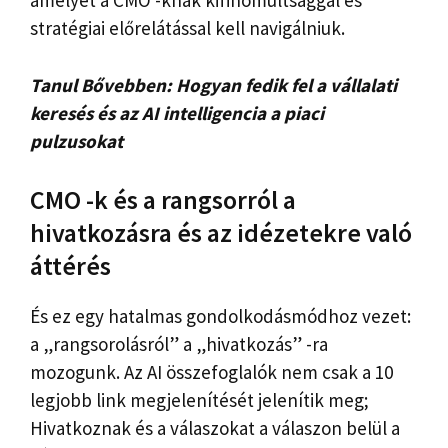
amelyet a CMO -knak kifinomultsággal és
stratégiai előrelátással kell navigálniuk.
Tanul
Bővebben: Hogyan fedik fel a vállalati
keresés és az AI intelligencia a piaci
pulzusokat
CMO -k és a rangsorról a
hivatkozásra és az idézetekre való
áttérés
És ez egy hatalmas gondolkodásmódhoz vezet:
a „rangsorolásról” a „hivatkozás” -ra
mozogunk. Az AI összefoglalók nem csak a 10
legjobb link megjelenítését jelenítik meg;
Hivatkoznak és a válaszokat a válaszon belül a