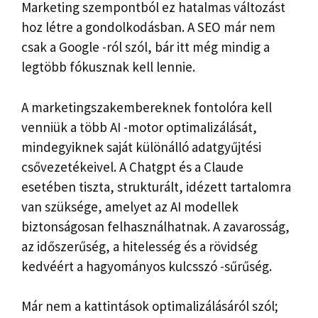
Marketing szempontból ez hatalmas változást
hoz létre a gondolkodásban. A SEO már nem
csak a Google -ról szól, bár itt még mindig a
legtöbb fókusznak kell lennie.
A marketingszakembereknek fontolóra kell
venniük a több AI -motor optimalizálását,
mindegyiknek saját különálló adatgyűjtési
csővezetékeivel. A Chatgpt és a Claude
esetében tiszta, strukturált, idézett tartalomra
van szüksége, amelyet az AI modellek
biztonságosan felhasználhatnak. A zavarosság,
az időszerűség, a hitelesség és a rövidség
kedvéért a hagyományos kulcsszó -sűrűség.
Már nem a kattintások optimalizálásáról szól;