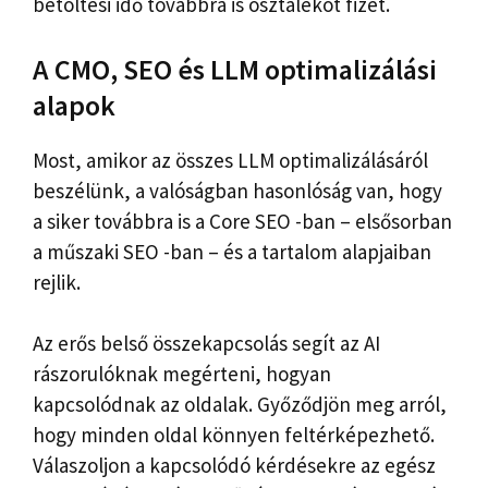
betöltési idő továbbra is osztalékot fizet.
A CMO, SEO és LLM optimalizálási
alapok
Most, amikor az összes LLM optimalizálásáról
beszélünk, a valóságban hasonlóság van, hogy
a siker továbbra is a Core SEO -ban – elsősorban
a műszaki SEO -ban – és a tartalom alapjaiban
rejlik.
Az erős belső összekapcsolás segít az AI
rászorulóknak megérteni, hogyan
kapcsolódnak az oldalak. Győződjön meg arról,
hogy minden oldal könnyen feltérképezhető.
Válaszoljon a kapcsolódó kérdésekre az egész