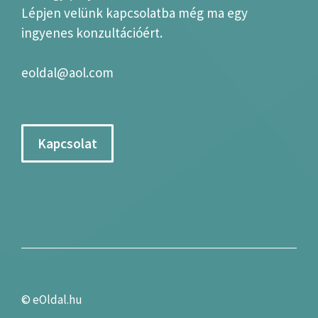
Lépjen velünk kapcsolatba még ma egy
ingyenes konzultációért.
eoldal@aol.com
Kapcsolat
©
eOldal.hu