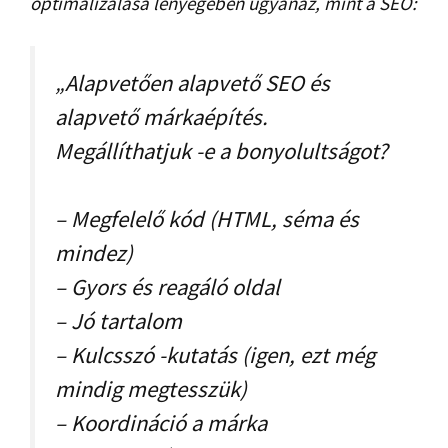
optimalizálása lényegében ugyanaz, mint a SEO:
„Alapvetően alapvető SEO és
alapvető márkaépítés.
Megállíthatjuk -e a bonyolultságot?
– Megfelelő kód (HTML, séma és
mindez)
– Gyors és reagáló oldal
– Jó tartalom
– Kulcsszó -kutatás (igen, ezt még
mindig megtesszük)
– Koordináció a márka