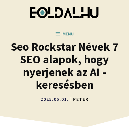
Kilépés
a
tartalomba
MENÜ
Seo Rockstar Névek 7
SEO alapok, hogy
nyerjenek az AI -
keresésben
2025.05.01.
PETER