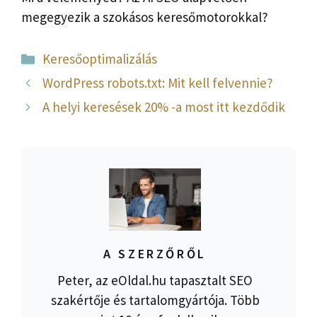
megegyezik a szokásos keresőmotorokkal?
Kategória
Keresőoptimalizálás
WordPress robots.txt: Mit kell felvennie?
A helyi keresések 20% -a most itt kezdődik
A SZERZŐRŐL
Peter, az eOldal.hu tapasztalt SEO
szakértője és tartalomgyártója. Több