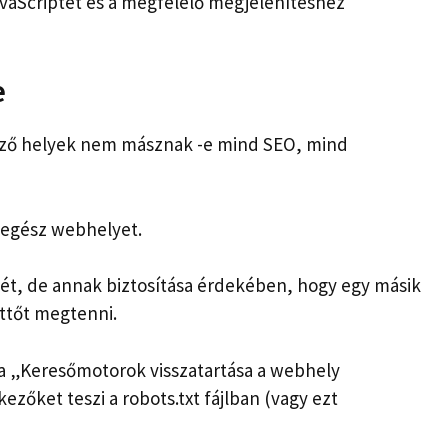
JavaScriptet és a megfelelő megjelenítéshez
e
dező helyek nem másznak -e mind SEO, mind
 egész webhelyet.
ét, de annak biztosítása érdekében, hogy egy másik
ettőt megtenni.
 a „Keresőmotorok visszatartása a webhely
ezőket teszi a robots.txt fájlban (vagy ezt