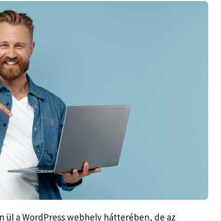
en ül a WordPress webhely hátterében, de az