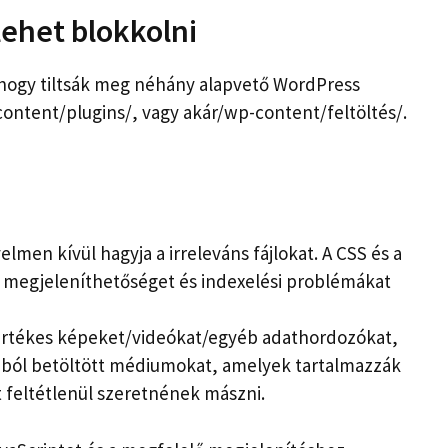
ehet blokkolni
, hogy tiltsák meg néhány alapvető WordPress
ontent/plugins/, vagy akár/wp-content/feltöltés/.
lmen kívül hagyja a irreleváns fájlokat. A CSS és a
 a megjeleníthetőséget és indexelési problémákat
értékes képeket/videókat/egyéb adathordozókat,
ból betöltött médiumokat, amelyek tartalmazzák
t feltétlenül szeretnének mászni.