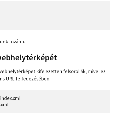
jünk tovább.
webhelytérképét
ebhelytérképet kifejezetten felsorolják, mivel ez
áns URL felfedezésében.
index.xml

.xml