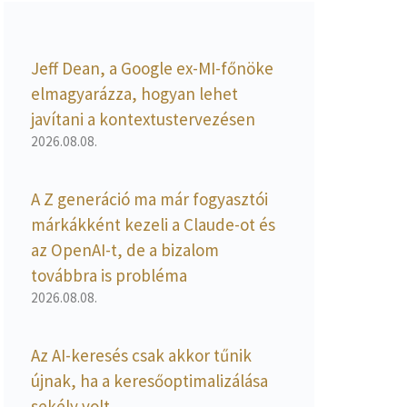
Jeff Dean, a Google ex-MI-főnöke
elmagyarázza, hogyan lehet
javítani a kontextustervezésen
2026.08.08.
A Z generáció ma már fogyasztói
márkákként kezeli a Claude-ot és
az OpenAI-t, de a bizalom
továbbra is probléma
2026.08.08.
Az AI-keresés csak akkor tűnik
újnak, ha a keresőoptimalizálása
sekély volt