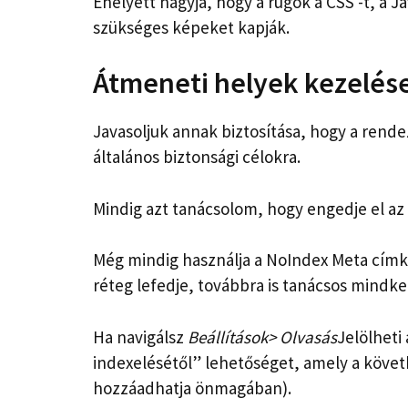
Ehelyett hagyja, hogy a rugók a CSS -t, a 
szükséges képeket kapják.
Átmeneti helyek kezelés
Javasoljuk annak biztosítása, hogy a ren
általános biztonsági célokra.
Mindig azt tanácsolom, hogy engedje el az
Még mindig használja a NoIndex Meta címk
réteg lefedje, továbbra is tanácsos mindk
Ha navigálsz
Beállítások> Olvasás
Jelölheti
indexelésétől” lehetőséget, amely a követk
hozzáadhatja önmagában).