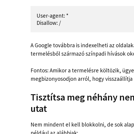
User-agent: *

Disallow: /
A Google továbbra is indexelheti az oldalak
termelésből származó színpadi hívások oko
Fontos: Amikor a termelésre költözik, ügyel
megbizonyosodjon arról, hogy visszaállítja a
Tisztítsa meg néhány ne
utat
Nem mindent el kell blokkolni, de sok ala
például az alábbiak: