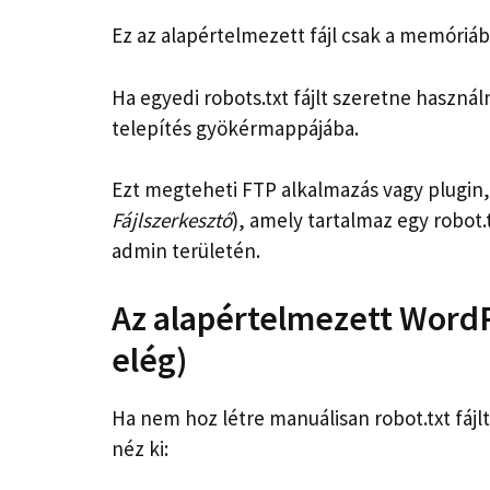
Ez az alapértelmezett fájl csak a memóriába
Ha egyedi robots.txt fájlt szeretne használn
telepítés gyökérmappájába.
Ezt megteheti FTP alkalmazás vagy plugin, 
Fájlszerkesztő
), amely tartalmaz egy robot
admin területén.
Az alapértelmezett WordP
elég)
Ha nem hoz létre manuálisan robot.txt fájl
néz ki: