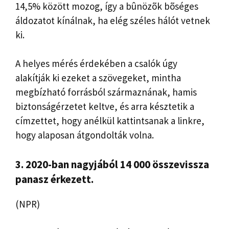
14,5% között mozog, így a bûnözõk bõséges
áldozatot kínálnak, ha elég széles hálót vetnek
ki.
A helyes mérés érdekében a csalók úgy
alakítják ki ezeket a szövegeket, mintha
megbízható forrásból származnának, hamis
biztonságérzetet keltve, és arra késztetik a
címzettet, hogy anélkül kattintsanak a linkre,
hogy alaposan átgondolták volna.
3. 2020-ban nagyjából 14 000 összevissza
panasz érkezett.
(NPR)