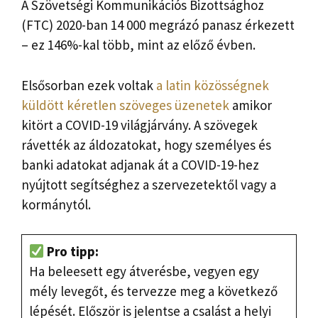
A Szövetségi Kommunikációs Bizottsághoz
(FTC) 2020-ban 14 000 megrázó panasz érkezett
– ez 146%-kal több, mint az előző évben.
Elsősorban ezek voltak
a latin közösségnek
küldött kéretlen szöveges üzenetek
amikor
kitört a COVID-19 világjárvány. A szövegek
rávették az áldozatokat, hogy személyes és
banki adatokat adjanak át a COVID-19-hez
nyújtott segítséghez a szervezetektől vagy a
kormánytól.
Pro tipp:
Ha beleesett egy átverésbe, vegyen egy
mély levegőt, és tervezze meg a következő
lépését. Először is jelentse a csalást a helyi