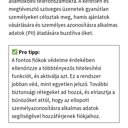
államokbeli telefonszámokra. A kéretlen és
megtévesztő szöveges üzenetek gyanútlan
személyeket céloztak meg, hamis ajánlatok
vásárlására és személyes azonosításra alkalmas
adatok (PII) átadására buzdítva őket.
Pro tipp:
A fontos fiókok védelme érdekében
ellenőrizze a többtényezős hitelesítési
funkciót, és aktiválja azt. Ez a rendszer
jobban véd, mint egyetlen jelszó. További
biztonsági rétegeket ad hozzá, és elriasztja a
bűnözőket attól, hogy az ellopott
személyazonosításra alkalmas adatok
segítségével hozzáférjenek fiókjaihoz.