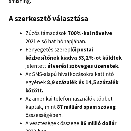
smishing.
A szerkesztő választása
Zúzós támadások
700%-kal növelve
2021 első hat hónapjában.
Fenyegetés szereplői
postai
kézbesítőnek kiadva 53,2%-ot küldtek
jelentett
átverési szöveges üzenetek.
Az SMS-alapú hivatkozásokra kattintó
egyének
8,9 százalék és 14,5 százalék
között.
Az amerikai telefonhasználók többet
kaptak, mint
87 milliárd spam szöveg
összességében.
A veszteségek összege
86 millió dollár