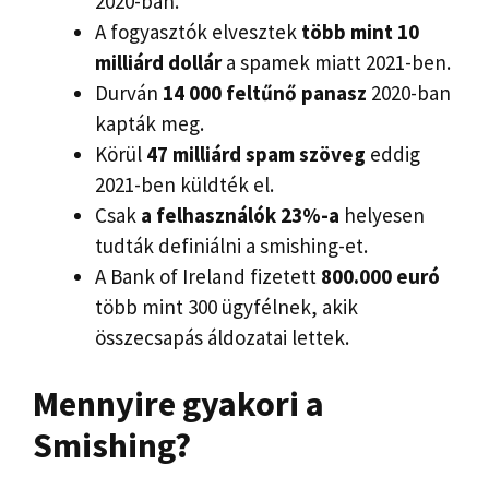
2020-ban.
A fogyasztók elvesztek
több mint 10
milliárd dollár
a spamek miatt 2021-ben.
Durván
14 000 feltűnő panasz
2020-ban
kapták meg.
Körül
47 milliárd spam szöveg
eddig
2021-ben küldték el.
Csak
a felhasználók 23%-a
helyesen
tudták definiálni a smishing-et.
A Bank of Ireland fizetett
800.000 euró
több mint 300 ügyfélnek, akik
összecsapás áldozatai lettek.
Mennyire gyakori a
Smishing?