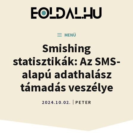
Kilépés
a
tartalomba
MENÜ
Smishing
statisztikák: Az SMS-
alapú adathalász
támadás veszélye
2024.10.02.
PETER