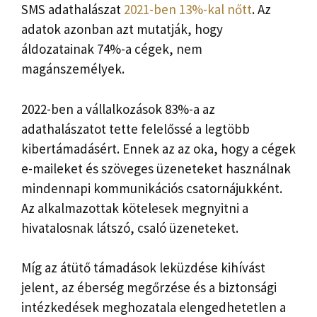
SMS adathalászat
2021-ben 13%-kal nőtt
. Az
adatok azonban azt mutatják, hogy
áldozatainak 74%-a cégek, nem
magánszemélyek.
2022-ben a vállalkozások 83%-a az
adathalászatot tette felelőssé a legtöbb
kibertámadásért. Ennek az az oka, hogy a cégek
e-maileket és szöveges üzeneteket használnak
mindennapi kommunikációs csatornájukként.
Az alkalmazottak kötelesek megnyitni a
hivatalosnak látszó, csaló üzeneteket.
Míg az átütő támadások leküzdése kihívást
jelent, az éberség megőrzése és a biztonsági
intézkedések meghozatala elengedhetetlen a