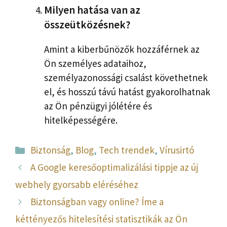
Milyen hatása van az
összeütközésnek?
Amint a kiberbűnözők hozzáférnek az
Ön személyes adataihoz,
személyazonossági csalást követhetnek
el, és hosszú távú hatást gyakorolhatnak
az Ön pénzügyi jólétére és
hitelképességére.
Kategória
Biztonság
,
Blog
,
Tech trendek
,
Vírusirtó
A Google keresőoptimalizálási tippje az új
webhely gyorsabb eléréséhez
Biztonságban vagy online? Íme a
kéttényezős hitelesítési statisztikák az Ön