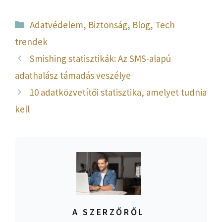
Kategória
Adatvédelem
,
Biztonság
,
Blog
,
Tech
trendek
Smishing statisztikák: Az SMS-alapú
adathalász támadás veszélye
10 adatközvetítői statisztika, amelyet tudnia
kell
A SZERZŐRŐL