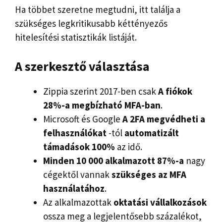
Ha többet szeretne megtudni, itt találja a
szükséges legkritikusabb kéttényezős
hitelesítési statisztikák listáját.
A szerkesztő választása
Zippia szerint 2017-ben csak
A fiókok
28%-a megbízható MFA-ban
.
Microsoft és Google
A 2FA megvédheti a
felhasználókat
-tól
automatizált
támadások 100%
az idő.
Minden 10 000 alkalmazott 87%-a
nagy
cégektől vannak
szükséges az MFA
használatához
.
Az alkalmazottak
oktatási vállalkozások
ossza meg a legjelentősebb százalékot,