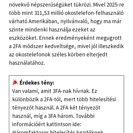
növekvő népszerűségüket tükrözi. Mivel 2025-re
több mint 311,53 millió okostelefon-felhasználó
várható Amerikában, nyilvánvaló, hogy ma már
szinte mindenki használja ezeket az
eszközöket. Ennek eredményeként megugrott
a 2FA módszer kedveltsége, mivel jól illeszkedik
az okostelefonok széles körben elterjedt
használatához.
Érdekes tény:
Van valami, amit 3FA-nak hívnak. Ez
különbözik a 2FA-tól, mert több hitelesítési
tényezőt használ. A 2FA két tényezőt
használ, míg a 3FA három. További
információért kattintson ide:
Háromfaktoros hitelesítés kezdőknek