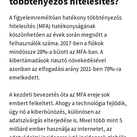
többtényezős hitelesítés?
A figyelemreméltóan hatékony többtényezős
hitelesítés (MFA) hatékonyságának
köszönhetően az évek során megnőtt a
felhasználók száma. 2017-ben a fiókok
mindössze 28%-a bízott az MFA-ban. A
kibertámadások riasztó növekedésével
azonban az elfogadási arány 2021-ben 78%-ra
emelkedett.
A kezdeti bevezetés óta az MFA ereje sok
embert felkeltett. Ahogy a technológia fejlődik,
úgy nő a kiberbűnözés, különösen az
adatszivárgás elterjedése is. Mivel több mint 5
milliárd ember használja az internetet, az