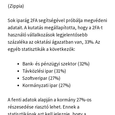
(Zippia)
Sok iparág 2FA segítségével próbálja megvédeni
adatait. A kutatás megállapította, hogy a 2FA-t
használó vállalkozások legjelentősebb
százaléka az oktatási ágazatban van, 33%. Az
egyéb statisztikák a következők:
Bank- és pénzügyi szektor (32%)
Távközlési ipar (31%)
Szoftveripar (27%)
Kormányzati ipar (27%)
A fenti adatok alapján a kormány 27%-os
részesedése riasztó lehet. Ennek a
statisztikának azt kell jeleznie, hogy a