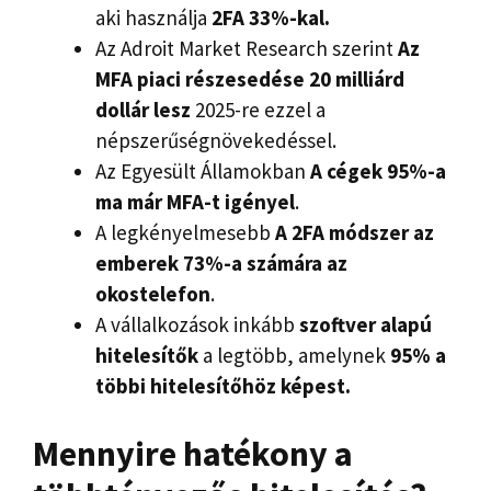
aki használja
2FA 33%-kal.
Az Adroit Market Research szerint
Az
MFA piaci részesedése 20 milliárd
dollár lesz
2025-re ezzel a
népszerűségnövekedéssel.
Az Egyesült Államokban
A cégek 95%-a
ma már MFA-t igényel
.
A legkényelmesebb
A 2FA módszer az
emberek 73%-a számára az
okostelefon
.
A vállalkozások inkább
szoftver alapú
hitelesítők
a legtöbb, amelynek
95% a
többi hitelesítőhöz képest.
Mennyire hatékony a