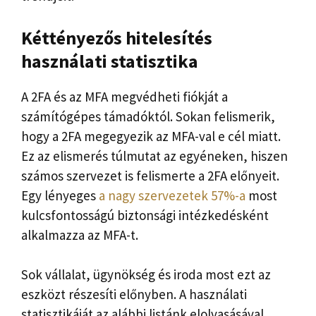
Kéttényezős hitelesítés
használati statisztika
A 2FA és az MFA megvédheti fiókját a
számítógépes támadóktól. Sokan felismerik,
hogy a 2FA megegyezik az MFA-val e cél miatt.
Ez az elismerés túlmutat az egyéneken, hiszen
számos szervezet is felismerte a 2FA előnyeit.
Egy lényeges
a nagy szervezetek 57%-a
most
kulcsfontosságú biztonsági intézkedésként
alkalmazza az MFA-t.
Sok vállalat, ügynökség és iroda most ezt az
eszközt részesíti előnyben. A használati
statisztikáját az alábbi listánk elolvasásával