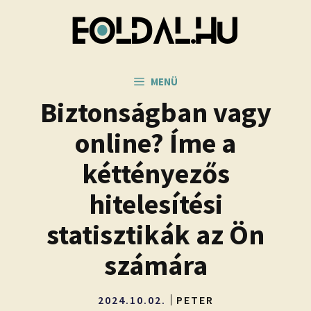
Kilépés
a
tartalomba
MENÜ
Biztonságban vagy
online? Íme a
kéttényezős
hitelesítési
statisztikák az Ön
számára
2024.10.02.
PETER