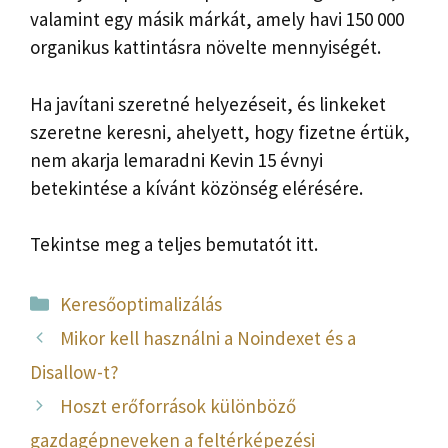
valamint egy másik márkát, amely havi 150 000
organikus kattintásra növelte mennyiségét.
Ha javítani szeretné helyezéseit, és linkeket
szeretne keresni, ahelyett, hogy fizetne értük,
nem akarja lemaradni
Kevin 15 évnyi
betekintése a kívánt közönség elérésére.
Tekintse meg a teljes bemutatót itt.
Kategória
Keresőoptimalizálás
Mikor kell használni a Noindexet és a
Disallow-t?
Hoszt erőforrások különböző
gazdagépneveken a feltérképezési