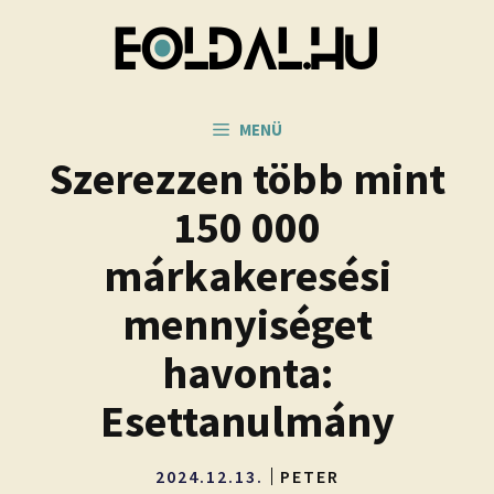
Kilépés
a
tartalomba
MENÜ
Szerezzen több mint
150 000
márkakeresési
mennyiséget
havonta:
Esettanulmány
2024.12.13.
PETER