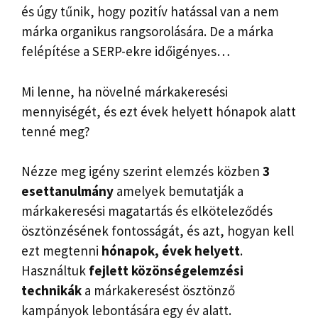
és úgy tűnik, hogy pozitív hatással van a nem
márka organikus rangsorolására. De a márka
felépítése a SERP-ekre időigényes…
Mi lenne, ha növelné márkakeresési
mennyiségét, és ezt évek helyett hónapok alatt
tenné meg?
Nézze meg igény szerint elemzés közben
3
esettanulmány
amelyek bemutatják a
márkakeresési magatartás és elköteleződés
ösztönzésének fontosságát, és azt, hogyan kell
ezt megtenni
hónapok, évek helyett
.
Használtuk
fejlett közönségelemzési
technikák
a márkakeresést ösztönző
kampányok lebontására egy év alatt.