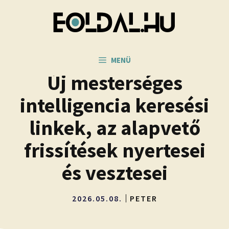
Kilépés
a
tartalomba
MENÜ
Új mesterséges
intelligencia keresési
linkek, az alapvető
frissítések nyertesei
és vesztesei
2026.05.08.
PETER