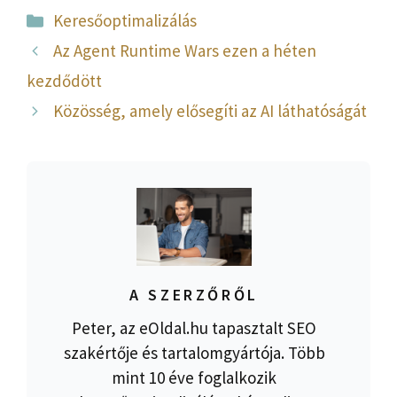
Kategória
Keresőoptimalizálás
Az Agent Runtime Wars ezen a héten
kezdődött
Közösség, amely elősegíti az AI láthatóságát
A SZERZŐRŐL
Peter, az eOldal.hu tapasztalt SEO
szakértője és tartalomgyártója. Több
mint 10 éve foglalkozik