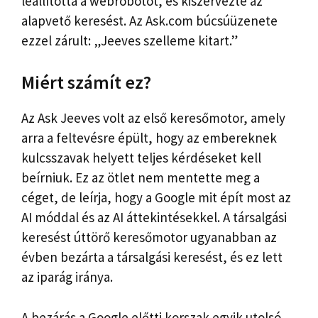
leállította a webrobotot, és kiszervezte az
alapvető keresést. Az Ask.com búcsúüzenete
ezzel zárult: „Jeeves szelleme kitart.”
Miért számít ez?
Az Ask Jeeves volt az első keresőmotor, amely
arra a feltevésre épült, hogy az embereknek
kulcsszavak helyett teljes kérdéseket kell
beírniuk. Ez az ötlet nem mentette meg a
céget, de leírja, hogy a Google mit épít most az
AI móddal és az AI áttekintésekkel. A társalgási
keresést úttörő keresőmotor ugyanabban az
évben bezárta a társalgási keresést, és ez lett
az iparág iránya.
A bezárás a Google előtti korszak egyik utolsó