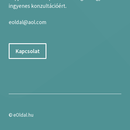
ingyenes konzultációért.
eoldal@aol.com
Kapcsolat
©
eOldal.hu