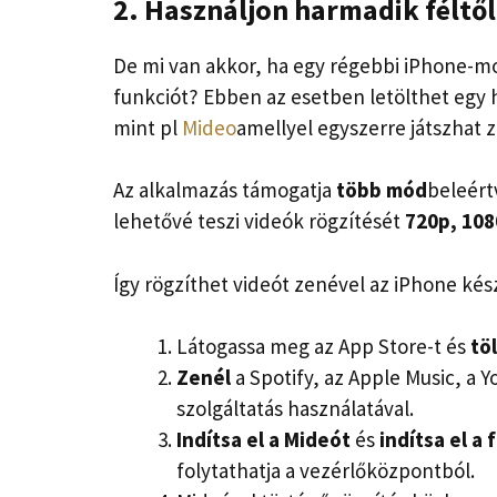
2. Használjon harmadik féltő
De mi van akkor, ha egy régebbi iPhone-mo
funkciót? Ebben az esetben letölthet egy 
mint pl
Mideo
amellyel egyszerre játszhat z
Az alkalmazás támogatja
több mód
beleér
lehetővé teszi videók rögzítését
720p, 108
Így rögzíthet videót zenével az iPhone ké
Látogassa meg az App Store-t és
tö
Zenél
a Spotify, az Apple Music, a 
szolgáltatás használatával.
Indítsa el a Mideót
és
indítsa el a 
folytathatja a vezérlőközpontból.