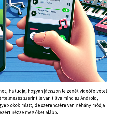
t, ha tudja, hogyan játsszon le zenét videófelvétel
rtelmezés szerint le van tiltva mind az Android,
egyéb okok miatt, de szerencsére van néhány módja
 ezért nézze meg őket alább.