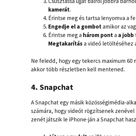
Csúsztassa ujját balról jobbra bárho
kamerát
.
Érintse meg és tartsa lenyomva a 
Engedje el a gombot
amikor az va
Érintse meg a
három pont
a
a jobb
Megtakarítás
a videó letöltéséhez 
Ne feledd, hogy egy tekercs maximum 60 m
akkor több részletben kell mentened.
4. Snapchat
A Snapchat egy másik közösségimédia-alka
számára, hogy videót rögzítsenek zenével 
zenét játszik le iPhone-ján a Snapchat hasz