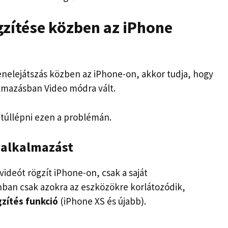
gzítése közben az iPhone
enelejátszás közben az iPhone-on, akkor tudja, hogy
almazásban Video módra vált.
túllépni ezen a problémán.
 alkalmazást
ideót rögzít iPhone-on, csak a saját
nban csak azokra az eszközökre korlátozódik,
zítés funkció
(iPhone XS és újabb).