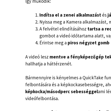
Így működik:
Indítsa el a zenei alkalmazást
és
j
Nyissa meg a Kamera alkalmazást, 
A felvétel elindításához
tartsa a
re
gombot a videó időtartama alatt, va
Érintse meg a
piros négyzet gomb
A videó lesz
mentve a fényképezőgép te
hallhatja a háttérzenét.
Bármennyire is kényelmes a QuickTake funkc
felbontására és a képkockasebességre, a
képkocka/másodperc sebességgel
ami lé
videófelbontása.