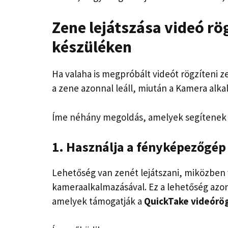
Zene lejátszása videó rö
készüléken
Ha valaha is megpróbált videót rögzíteni z
a zene azonnal leáll, miután a Kamera alk
Íme néhány megoldás, amelyek segítenek 
1. Használja a fényképezőgép
Lehetőség van zenét lejátszani, miközben v
kameraalkalmazásával. Ez a lehetőség azo
amelyek támogatják a
QuickTake videórög