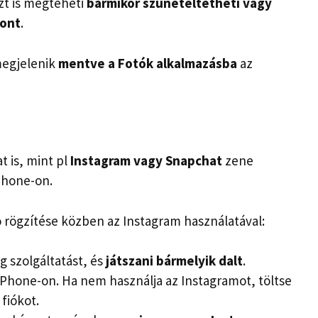
zt is megteheti
bármikor szüneteltetheti vagy
pont
.
megjelenik
mentve a Fotók alkalmazásba
az
 is, mint pl
Instagram
vagy Snapchat
zene
Phone-on.
 rögzítése közben az Instagram használatával:
g szolgáltatást, és
játszani bármelyik dalt
.
iPhone-on. Ha nem használja az Instagramot, töltse
 fiókot.