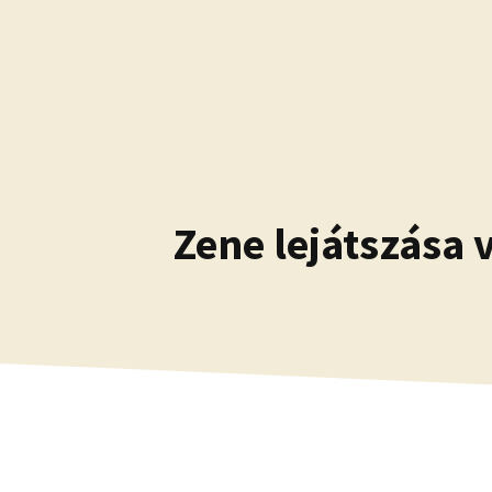
Kilépés
a
tartalomba
Zene lejátszása 