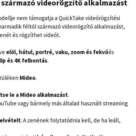
l származó videorögzítő alkalmazást
dellje nem támogatja a QuickTake videórögzítési
harmadik féltől származó videorögzítő alkalmazást,
enét és rögzíthet videót.
tve
elöl, hátul, portré, vaku, zoom és fekvő
és
0p és 4K felbontás
.
szüléken
Mideo
.
ltse le a Mideo alkalmazást
.
YouTube vagy bármely más általad használt streaming
felvételt
. A zenének folytatódnia kell, de ha leáll,