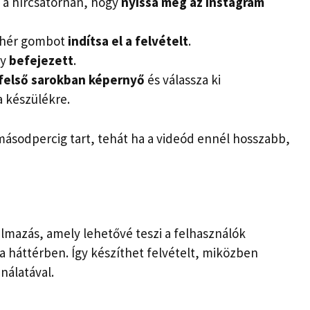
l a hírcsatornán, hogy
nyissa meg az Instagram
fehér gombot
indítsa el a felvételt
.
gy
befejezett
.
 felső sarokban
képernyő
és válassza ki
a készülékre.
ásodpercig tart, tehát ha a videód ennél hosszabb,
lmazás, amely lehetővé teszi a felhasználók
a háttérben. Így készíthet felvételt, miközben
nálatával.