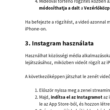
Mideóval történő rögzítés közben a
módosíthatja a dalt
a
Vezérlőköz
Ha befejezte a rögzítést, a videó azonnal 
iPhone-on.
3. Instagram használata
Használhat közösségi média alkalmazásokat
lejátszásához, miközben videót rögzít az i
A következőképpen játszhat le zenét videó
Először nyissa meg a zenei streamin
Majd,
indítsa el az Instagramot
az 
le az App Store-ból, és hozzon létre