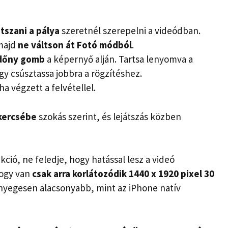
átszani a
pálya
szeretnél szerepelni a videódban.
majd
ne váltson át Fotó módból
.
dőny
gomb
a képernyő alján. Tartsa lenyomva a
gy csúsztassa jobbra a rögzítéshez.
ha végzett a felvétellel.
kercsébe
szokás szerint, és lejátszás közben
ió, ne feledje, hogy hatással lesz a videó
hogy van
csak arra korlátozódik
1440 x 1920 pixel 30
nyegesen alacsonyabb, mint az iPhone natív