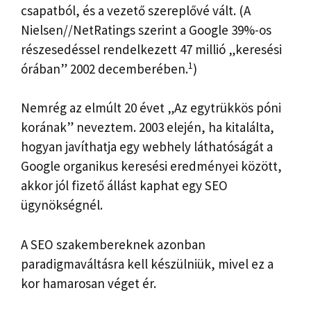
csapatból, és a vezető szereplővé vált. (A
Nielsen//NetRatings szerint a Google 39%-os
részesedéssel rendelkezett 47 millió „keresési
1
órában” 2002 decemberében.
)
Nemrég az elmúlt 20 évet „Az egytrükkös póni
korának” neveztem. 2003 elején, ha kitalálta,
hogyan javíthatja egy webhely láthatóságát a
Google organikus keresési eredményei között,
akkor jól fizető állást kaphat egy SEO
ügynökségnél.
A SEO szakembereknek azonban
paradigmaváltásra kell készülniük, mivel ez a
kor hamarosan véget ér.