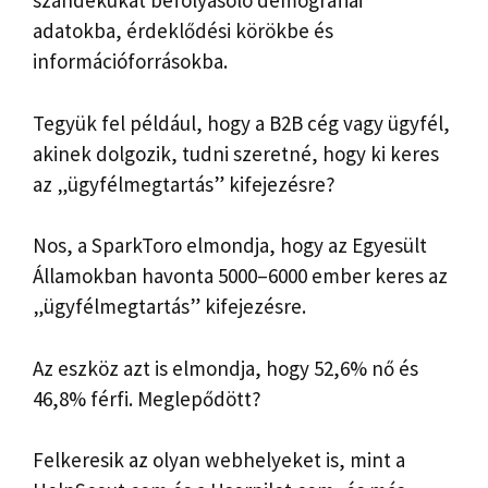
szándékukat befolyásoló demográfiai
adatokba, érdeklődési körökbe és
információforrásokba.
Tegyük fel például, hogy a B2B cég vagy ügyfél,
akinek dolgozik, tudni szeretné, hogy ki keres
az „ügyfélmegtartás” kifejezésre?
Nos, a SparkToro elmondja, hogy az Egyesült
Államokban havonta 5000–6000 ember keres az
„ügyfélmegtartás” kifejezésre.
Az eszköz azt is elmondja, hogy 52,6% nő és
46,8% férfi. Meglepődött?
Felkeresik az olyan webhelyeket is, mint a