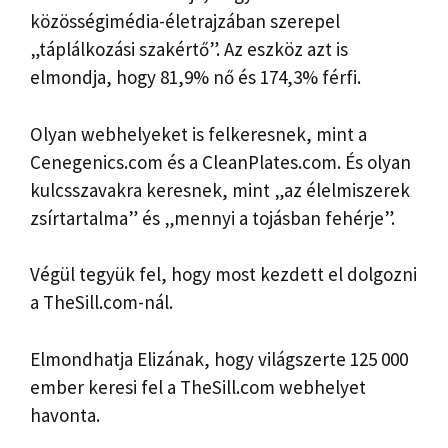
közösségimédia-életrajzában szerepel
„táplálkozási szakértő”. Az eszköz azt is
elmondja, hogy 81,9% nő és 174,3% férfi.
Olyan webhelyeket is felkeresnek, mint a
Cenegenics.com és a CleanPlates.com. És olyan
kulcsszavakra keresnek, mint „az élelmiszerek
zsírtartalma” és „mennyi a tojásban fehérje”.
Végül tegyük fel, hogy most kezdett el dolgozni
a TheSill.com-nál.
Elmondhatja Elizának, hogy világszerte 125 000
ember keresi fel a TheSill.com webhelyet
havonta.