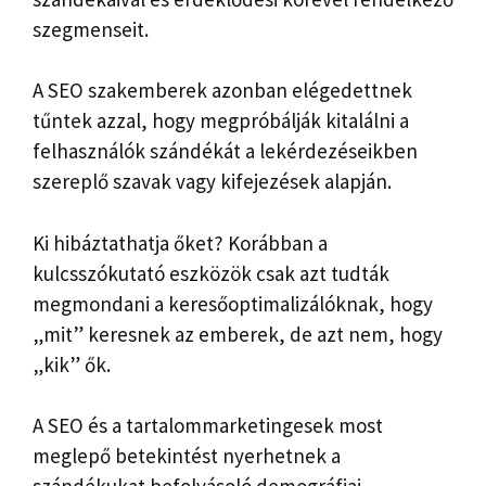
szegmenseit.
A SEO szakemberek azonban elégedettnek
tűntek azzal, hogy megpróbálják kitalálni a
felhasználók szándékát a lekérdezéseikben
szereplő szavak vagy kifejezések alapján.
Ki hibáztathatja őket? Korábban a
kulcsszókutató eszközök csak azt tudták
megmondani a keresőoptimalizálóknak, hogy
„mit” keresnek az emberek, de azt nem, hogy
„kik” ők.
A SEO és a tartalommarketingesek most
meglepő betekintést nyerhetnek a