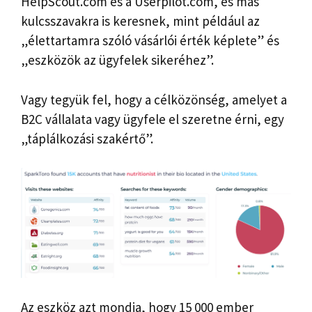
HelpScout.com és a Userpilot.com, és más
kulcsszavakra is keresnek, mint például az
„élettartamra szóló vásárlói érték képlete” és
„eszközök az ügyfelek sikeréhez”.
Vagy tegyük fel, hogy a célközönség, amelyet a
B2C vállalata vagy ügyfele el szeretne érni, egy
„táplálkozási szakértő”.
Az eszköz azt mondja, hogy 15 000 ember