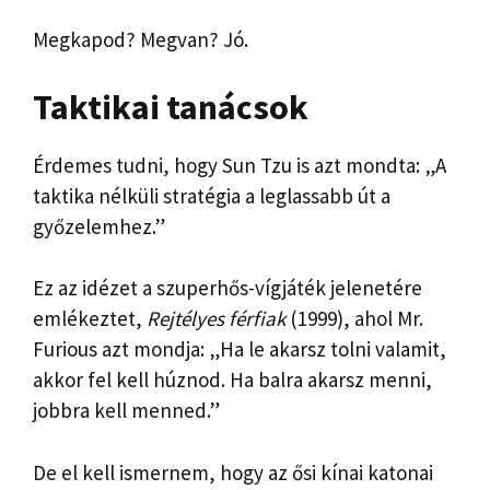
Megkapod? Megvan? Jó.
Taktikai tanácsok
Érdemes tudni, hogy Sun Tzu is azt mondta: „A
taktika nélküli stratégia a leglassabb út a
győzelemhez.”
Ez az idézet a szuperhős-vígjáték jelenetére
emlékeztet,
Rejtélyes férfiak
(1999), ahol Mr.
Furious azt mondja: „Ha le akarsz tolni valamit,
akkor fel kell húznod. Ha balra akarsz menni,
jobbra kell menned.”
De el kell ismernem, hogy az ősi kínai katonai