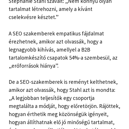
Stephanie Stahl szavait: „Nem könnyű olyan
tartalmat létrehozni, amely a kívánt
cselekvésre késztet.”
A SEO szakemberek empatikus fájdalmat
érezhetnek, amikor azt olvassák, hogy a
legnagyobb kihívás, amellyel a B2B
tartalomkészítő csapatok 54%-a szembesül, az
„erőforrások hiánya”.
De a SEO-szakemberek is reményt kelthetnek,
amikor azt olvassák, hogy Stahl azt is mondta:
„A legjobban teljesítők egy csoportja
megtalálta a módját, hogy előretörjön. Rájöttek,
hogyan érthetik meg közönségük igényeit,
hogyan állíthatnak elő jó minőségű tartalmat,