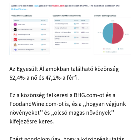
Az Egyesült Államokban található közönség
52,4%-a nő és 47,2%-a férfi.
Ez a közönség felkeresi a BHG.com-ot és a
FoodandWine.com-ot is, és a „hogyan vágjunk
növényeket” és „olcsó magas növények”
kifejezésre keres.
Ezért gondolom úgy, hogy a közönségkutatás