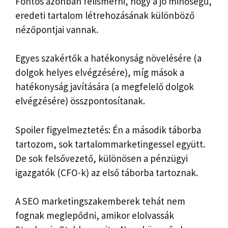
Fontos azonban felismerni, hogy a jó minőségű,
eredeti tartalom létrehozásának különböző
nézőpontjai vannak.
Egyes szakértők a hatékonyság növelésére (a
dolgok helyes elvégzésére), míg mások a
hatékonyság javítására (a megfelelő dolgok
elvégzésére) összpontosítanak.
Spoiler figyelmeztetés: Én a második táborba
tartozom, sok tartalommarketingessel együtt.
De sok felsővezető, különösen a pénzügyi
igazgatók (CFO-k) az első táborba tartoznak.
A SEO marketingszakemberek tehát nem
fognak meglepődni, amikor elolvassák