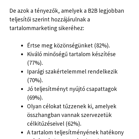
De azok a tényezők, amelyek a B2B legjobban
teljesítői szerint hozzájárulnak a
tartalommarketing sikeréhez:
Értse meg közönségünket (82%).
Kiváló minőségű tartalom készítése
(77%).
Iparági szakértelemmel rendelkezik
(70%).
Jó teljesítményt nyújtó csapattagok
(69%).
Olyan célokat tűzzenek ki, amelyek
összhangban vannak szervezetük
célkitűzéseivel (62%).
A tartalom teljesítményének hatékony