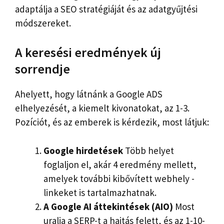
adaptálja a SEO stratégiáját és az adatgyűjtési
módszereket.
A keresési eredmények új
sorrendje
Ahelyett, hogy látnánk a Google ADS
elhelyezését, a kiemelt kivonatokat, az 1-3.
Pozíciót, és az emberek is kérdezik, most látjuk:
Google hirdetések
Több helyet
foglaljon el, akár 4 eredmény mellett,
amelyek további kibővített webhely -
linkeket is tartalmazhatnak.
A Google AI áttekintések (AIO)
Most
uralja a SERP-t a hajtás felett, és az 1-10-