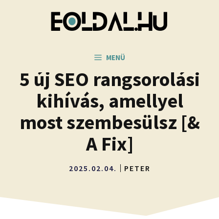
Kilépés
a
tartalomba
MENÜ
5 új SEO rangsorolási
kihívás, amellyel
most szembesülsz [&
A Fix]
2025.02.04.
PETER