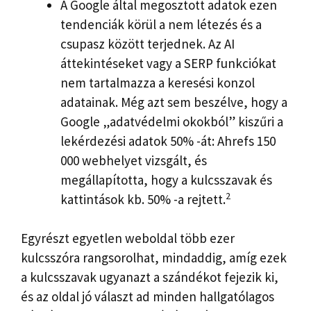
A Google által megosztott adatok ezen
tendenciák körül a nem létezés és a
csupasz között terjednek. Az AI
áttekintéseket vagy a SERP funkciókat
nem tartalmazza a keresési konzol
adatainak. Még azt sem beszélve, hogy a
Google „adatvédelmi okokból” kiszűri a
lekérdezési adatok 50% -át: Ahrefs 150
000 webhelyet vizsgált, és
megállapította, hogy a kulcsszavak és
2
kattintások kb. 50% -a rejtett.
Egyrészt egyetlen weboldal több ezer
kulcsszóra rangsorolhat, mindaddig, amíg ezek
a kulcsszavak ugyanazt a szándékot fejezik ki,
és az oldal jó választ ad minden hallgatólagos