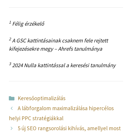
1
Félig érzékelő
2
A GSC kattintásainak csaknem fele rejtett
kifejezésekre megy – Ahrefs tanulmánya
3
2024 Nulla kattintással a keresési tanulmány
Kategória
Keresőoptimalizálás
A lábforgalom maximalizálása hipercélos
helyi PPC stratégiákkal
5 új SEO rangsorolási kihívás, amellyel most