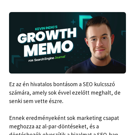
Ez az én hivatalos bontásom a SEO kulcsszó
számára, amely sok évvel ezelőtt meghalt, de
senki sem vette észre.
Ennek eredményeként sok marketing csapat
meghozza az al-par-döntéseket, és a
döntéshozók elveszítik a bizalmat a SEO-ban