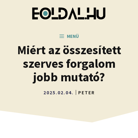
Kilépés
a
tartalomba
MENÜ
Miért az összesített
szerves forgalom
jobb mutató?
2025.02.04.
PETER