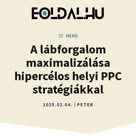
Kilépés
a
tartalomba
MENÜ
A lábforgalom
maximalizálása
hipercélos helyi PPC
stratégiákkal
2025.02.04.
PETER