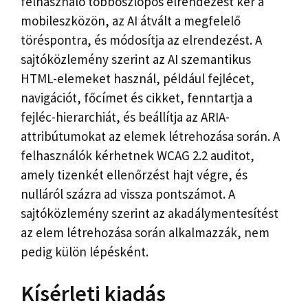
felhasználó többoszlopos elrendezést kér a
mobileszközön, az AI átvált a megfelelő
töréspontra, és módosítja az elrendezést. A
sajtóközlemény szerint az AI szemantikus
HTML-elemeket használ, például fejlécet,
navigációt, főcímet és cikket, fenntartja a
fejléc-hierarchiát, és beállítja az ARIA-
attribútumokat az elemek létrehozása során. A
felhasználók kérhetnek WCAG 2.2 auditot,
amely tizenkét ellenőrzést hajt végre, és
nulláról százra ad vissza pontszámot. A
sajtóközlemény szerint az akadálymentesítést
az elem létrehozása során alkalmazzák, nem
pedig külön lépésként.
Kísérleti kiadás