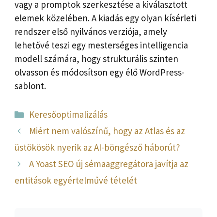
vagy a promptok szerkesztése a kiválasztott
elemek közelében. A kiadás egy olyan kísérleti
rendszer első nyilvános verziója, amely
lehetővé teszi egy mesterséges intelligencia
modell számára, hogy strukturális szinten
olvasson és módosítson egy élő WordPress-
sablont.
Kategória
Keresőoptimalizálás
Miért nem valószínű, hogy az Atlas és az
üstökösök nyerik az AI-böngésző háborút?
A Yoast SEO új sémaaggregátora javítja az
entitások egyértelművé tételét