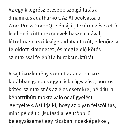
Az egyik legrészletesebb szolgáltatás a
dinamikus adathurkok. Az AI beolvassa a
WordPress GraphQL sémáját, lekérdezéseket ír
le ellenőrzött mezőnevek használatával,
létrehozza a szükséges adatváltozót, ellenőrzi a
feloldott kimenetet, és megfelelő kötési
szintaxissal felépíti a hurokstruktúrát.
A sajtóközlemény szerint az adathurkok
korábban gondos egymásba ágyazást, pontos
kötési szintaxist és az éles esetekre, például a
képattribútumokra való odafigyelést
igényeltek. Azt írja ki, hogy az olyan felszólítás,
mint például: „Mutasd a legutóbbi 6
bejegyzésemet egy rácsban indexképekkel,