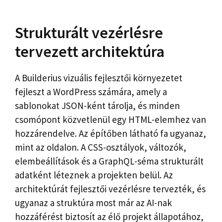
Strukturált vezérlésre
tervezett architektúra
A Builderius vizuális fejlesztői környezetet
fejleszt a WordPress számára, amely a
sablonokat JSON-ként tárolja, és minden
csomópont közvetlenül egy HTML-elemhez van
hozzárendelve. Az építőben látható fa ugyanaz,
mint az oldalon. A CSS-osztályok, változók,
elembeállítások és a GraphQL-séma strukturált
adatként léteznek a projekten belül. Az
architektúrát fejlesztői vezérlésre tervezték, és
ugyanaz a struktúra most már az AI-nak
hozzáférést biztosít az élő projekt állapotához,