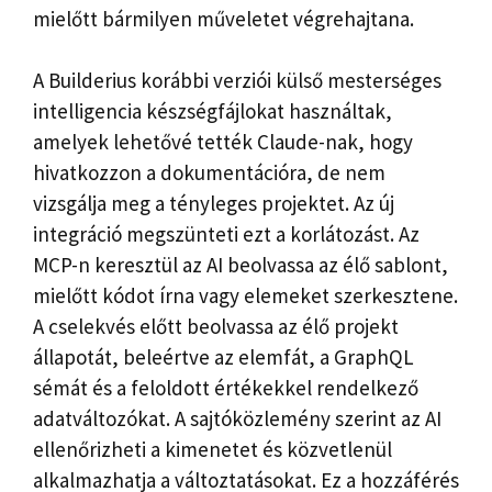
mielőtt bármilyen műveletet végrehajtana.
A Builderius korábbi verziói külső mesterséges
intelligencia készségfájlokat használtak,
amelyek lehetővé tették Claude-nak, hogy
hivatkozzon a dokumentációra, de nem
vizsgálja meg a tényleges projektet. Az új
integráció megszünteti ezt a korlátozást. Az
MCP-n keresztül az AI beolvassa az élő sablont,
mielőtt kódot írna vagy elemeket szerkesztene.
A cselekvés előtt beolvassa az élő projekt
állapotát, beleértve az elemfát, a GraphQL
sémát és a feloldott értékekkel rendelkező
adatváltozókat. A sajtóközlemény szerint az AI
ellenőrizheti a kimenetet és közvetlenül
alkalmazhatja a változtatásokat. Ez a hozzáférés