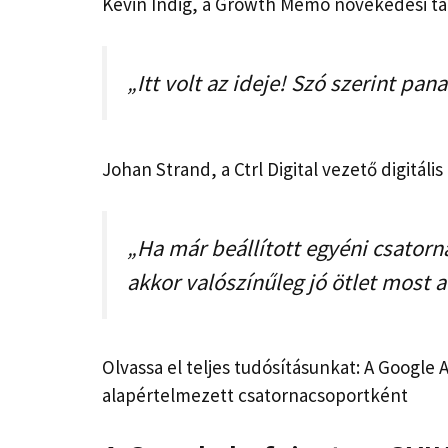
Kevin Indig, a Growth Memo növekedési ta
„Itt volt az ideje! Szó szerint p
Johan Strand, a Ctrl Digital vezető digitáli
„Ha már beállított egyéni csatorn
akkor valószínűleg jó ötlet most a
Olvassa el teljes tudósításunkat: A Google 
alapértelmezett csatornacsoportként