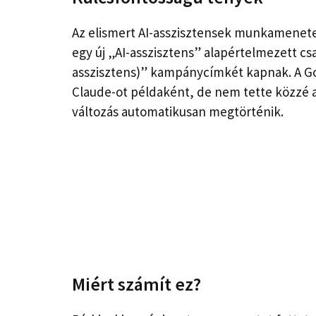
Az elismert AI-asszisztensek munkamenete
egy új „AI-asszisztens” alapértelmezett cs
asszisztens)” kampánycímkét kapnak. A Go
Claude-ot példaként, de nem tette közzé az
változás automatikusan megtörténik.
Miért számít ez?