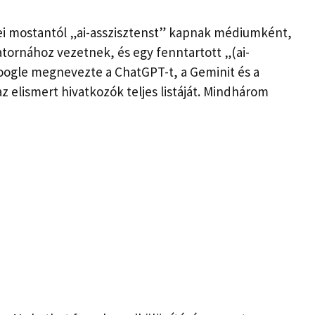
i mostantól „ai-asszisztenst” kapnak médiumként,
atornához vezetnek, és egy fenntartott „(ai-
ogle megnevezte a ChatGPT-t, a Geminit és a
 elismert hivatkozók teljes listáját. Mindhárom