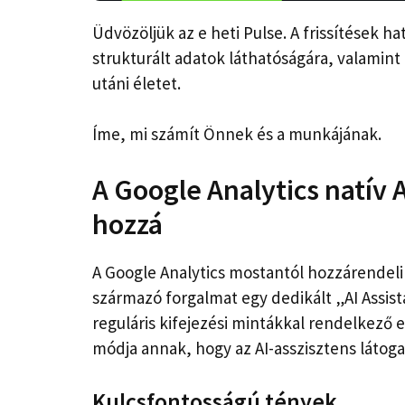
Üdvözöljük az e heti Pulse. A frissítések h
strukturált adatok láthatóságára, valamint
utáni életet.
Íme, mi számít Önnek és a munkájának.
A Google Analytics natív 
hozzá
A Google Analytics mostantól hozzárendeli 
származó forgalmat egy dedikált „AI Assis
reguláris kifejezési mintákkal rendelkező
módja annak, hogy az AI-asszisztens látoga
Kulcsfontosságú tények