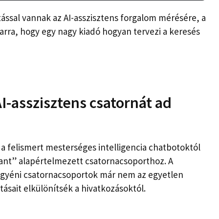
atással vannak az AI-asszisztens forgalom mérésére, a
 arra, hogy egy nagy kiadó hogyan tervezi a keresés
AI-asszisztens csatornát ad
a felismert mesterséges intelligencia chatbotoktól
tant” alapértelmezett csatornacsoporthoz. A
 egyéni csatornacsoportok már nem az egyetlen
tásait elkülönítsék a hivatkozásoktól.