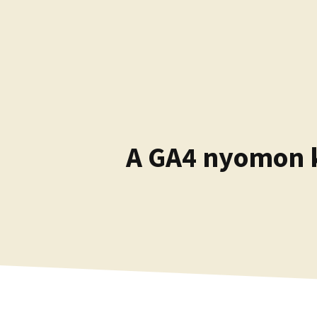
Kilépés
a
tartalomba
A GA4 nyomon kö