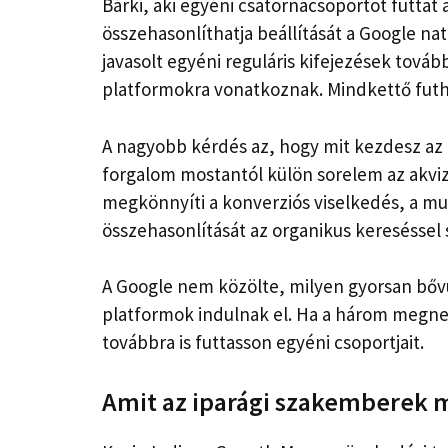
Bárki, aki egyéni csatornacsoportot futtat
összehasonlíthatja beállítását a Google nat
javasolt egyéni reguláris kifejezések továbbr
platformokra vonatkoznak. Mindkettő futh
A nagyobb kérdés az, hogy mit kezdesz az a
forgalom mostantól külön sorelem az akvizí
megkönnyíti a konverziós viselkedés, a
összehasonlítását az organikus kereséssel
A Google nem közölte, milyen gyorsan bővül
platformok indulnak el. Ha a három megnev
továbbra is futtasson egyéni csoportjait.
Amit az iparági szakemberek