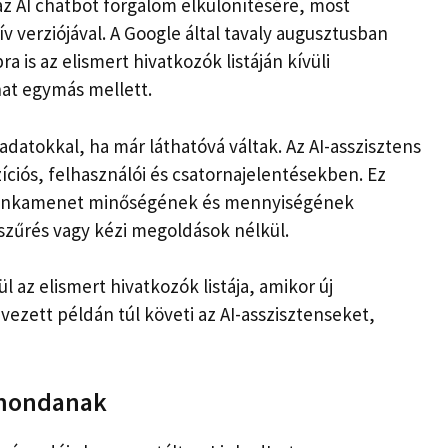
 az AI chatbot forgalom elkülönítésére, most
ív verziójával. A Google által tavaly augusztusban
a is az elismert hivatkozók listáján kívüli
at egymás mellett.
datokkal, ha már láthatóvá váltak. Az AI-asszisztens
ciós, felhasználói és csatornajelentésekben. Ez
 munkamenet minőségének és mennyiségének
 szűrés vagy kézi megoldások nélkül.
 az elismert hivatkozók listája, amikor új
ezett példán túl követi az AI-asszisztenseket,
 mondanak