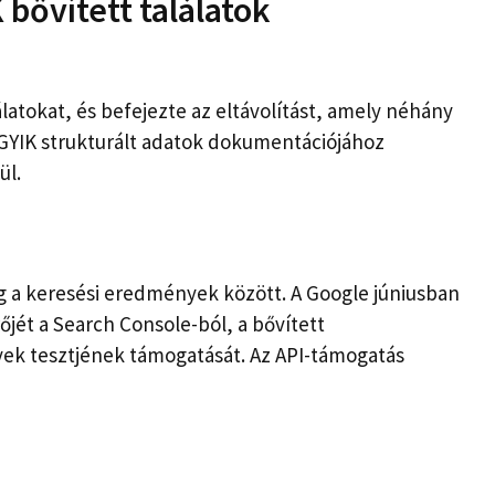
 bővített találatok
latokat, és befejezte az eltávolítást, amely néhány
 GYIK strukturált adatok dokumentációjához
ül.
g a keresési eredmények között. A Google júniusban
rőjét a Search Console-ból, a bővített
ek tesztjének támogatását. Az API-támogatás