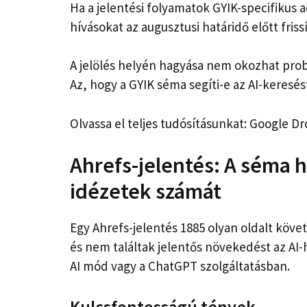
Ha a jelentési folyamatok GYIK-specifikus a
hívásokat az augusztusi határidő előtt frissí
A jelölés helyén hagyása nem okozhat pro
Az, hogy a GYIK séma segíti-e az AI-keresés
Olvassa el teljes tudósításunkat: Google 
Ahrefs-jelentés: A séma 
idézetek számát
Egy Ahrefs-jelentés 1885 olyan oldalt kö
és nem találtak jelentős növekedést az AI
AI mód vagy a ChatGPT szolgáltatásban.
Kulcsfontosságú tények