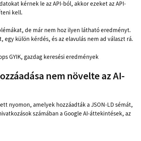
datokat kérnek le az API-ból, akkor ezeket az API-
teni kell.
blémákat, de már nem hoz ilyen látható eredményt.
t, egy külön kérdés, és az elavulás nem ad választ rá.
Drops GYIK, gazdag keresési eredmények
hozzáadása nem növelte az AI-
vetett nyomon, amelyek hozzáadták a JSON-LD sémát,
-hivatkozások számában a Google AI-áttekintések, az