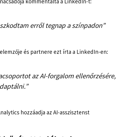
nácsadója kommentálta a LinkedIn-t:
anaszkodtam erről tegnap a színpadon”
s elemzője és partnere ezt írta a LinkedIn-en:
acsoportot az AI-forgalom ellenőrzésére,
daptálni.”
Analytics hozzáadja az AI-asszisztenst