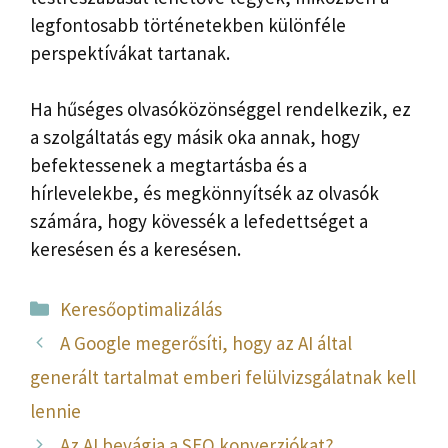
legfontosabb történetekben különféle
perspektívákat tartanak.
Ha hűséges olvasóközönséggel rendelkezik, ez
a szolgáltatás egy másik oka annak, hogy
befektessenek a megtartásba és a
hírlevelekbe, és megkönnyítsék az olvasók
számára, hogy kövessék a lefedettséget a
keresésen és a keresésen.
Kategória
Keresőoptimalizálás
A Google megerősíti, hogy az AI által
generált tartalmat emberi felülvizsgálatnak kell
lennie
Az AI bevágja a SEO konverziókat?