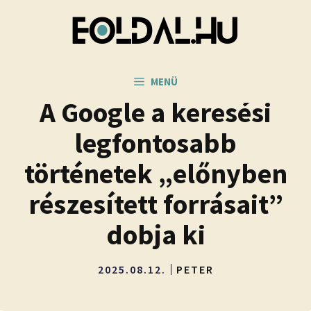
Kilépés
a
tartalomba
MENÜ
A Google a keresési
legfontosabb
történetek „előnyben
részesített forrásait”
dobja ki
2025.08.12.
PETER