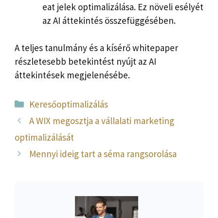
eat jelek optimalizálása. Ez növeli esélyét
az AI áttekintés összefüggésében.
A teljes tanulmány és a kísérő whitepaper
részletesebb betekintést nyújt az AI
áttekintések megjelenésébe.
Kategória
Keresőoptimalizálás
A WIX megosztja a vállalati marketing
optimalizálását
Mennyi ideig tart a séma rangsorolása