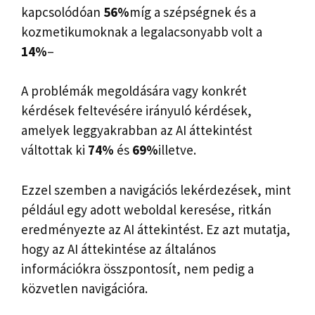
kapcsolódóan
56%
míg a szépségnek és a
kozmetikumoknak a legalacsonyabb volt a
14%
–
A problémák megoldására vagy konkrét
kérdések feltevésére irányuló kérdések,
amelyek leggyakrabban az AI áttekintést
váltottak ki
74%
és
69%
illetve.
Ezzel szemben a navigációs lekérdezések, mint
például egy adott weboldal keresése, ritkán
eredményezte az AI áttekintést. Ez azt mutatja,
hogy az AI áttekintése az általános
információkra összpontosít, nem pedig a
közvetlen navigációra.