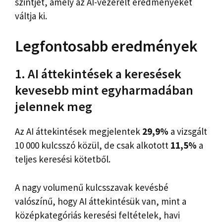
szintjét, amely az AI-vezérelt eredményeket
váltja ki.
Legfontosabb eredmények
1. AI áttekintések a keresések
kevesebb mint egyharmadában
jelennek meg
Az AI áttekintések megjelentek
29,9%
a vizsgált
10 000 kulcsszó közül, de csak alkotott
11,5%
a
teljes keresési kötetből.
A nagy volumenű kulcsszavak kevésbé
valószínű, hogy AI áttekintésük van, mint a
középkategóriás keresési feltételek, havi