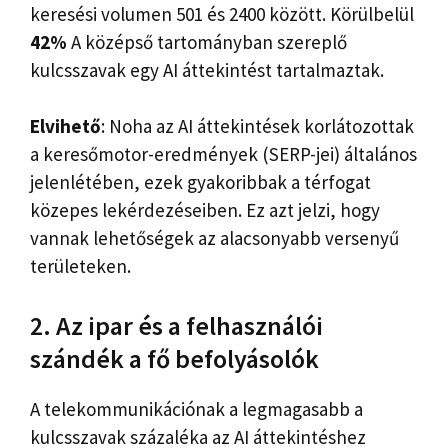
keresési volumen 501 és 2400 között. Körülbelül
42%
A középső tartományban szereplő
kulcsszavak egy AI áttekintést tartalmaztak.
Elvihető
: Noha az AI áttekintések korlátozottak
a keresőmotor-eredmények (SERP-jei) általános
jelenlétében, ezek gyakoribbak a térfogat
közepes lekérdezéseiben. Ez azt jelzi, hogy
vannak lehetőségek az alacsonyabb versenyű
területeken.
2. Az ipar és a felhasználói
szándék a fő befolyásolók
A telekommunikációnak a legmagasabb a
kulcsszavak százaléka az AI áttekintéshez