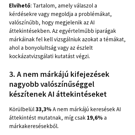
Elvihető
: Tartalom, amely válaszol a
kérdésekre vagy megoldja a problémákat,
valószínűbb, hogy megjelenik az AI
áttekintésekben. Az egyértelműbb iparágak
márkáinak fel kell vizsgálniuk azokat a témákat,
ahol a bonyolultság vagy az észlelt
kockázatvizsgálati kutatást végzi.
3. A nem márkájú kifejezések
nagyobb valószínűséggel
készítenek AI áttekintéseket
Körülbelül
33,3%
A nem márkájú keresések AI
áttekintést mutatnak, míg csak
19,6%
a
márkakeresésekből.