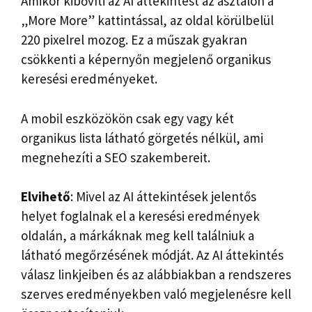
Amikor kibővíti az AI áttekintést az asztalon a
„More More” kattintással, az oldal körülbelül
220 pixelrel mozog. Ez a műszak gyakran
csökkenti a képernyőn megjelenő organikus
keresési eredményeket.
A mobil eszközökön csak egy vagy két
organikus lista látható görgetés nélkül, ami
megnehezíti a SEO szakembereit.
Elvihető
: Mivel az AI áttekintések jelentős
helyet foglalnak el a keresési eredmények
oldalán, a márkáknak meg kell találniuk a
látható megőrzésének módját. Az AI áttekintés
válasz linkjeiben és az alábbiakban a rendszeres
szerves eredményekben való megjelenésre kell