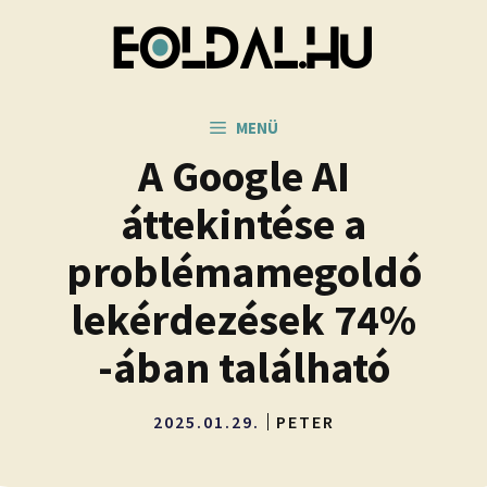
Kilépés
a
tartalomba
MENÜ
A Google AI
áttekintése a
problémamegoldó
lekérdezések 74%
-ában található
2025.01.29.
PETER