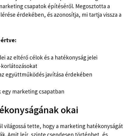
 marketing csapatok építéséről. Megosztotta a
lérése érdekében, és azonosítja, mi tartja vissza a
eértve:
ei az eltérő célok és a hatékonyság jelei
-korlátozásokat
 az együttműködés javítása érdekében
k egy marketing csapatban
tékonyságának okai
ről világossá tette, hogy a marketing hatékonyságát
ák. Amit leír, szinte csendesen történhet, és