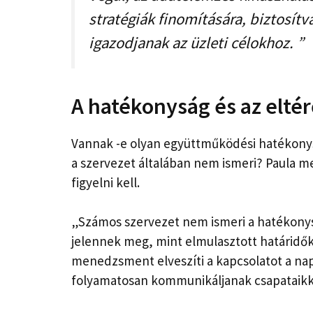
stratégiák finomítására, biztosítv
igazodjanak az üzleti célokhoz. ”
A hatékonyság és az eltér
Vannak -e olyan együttműködési hatékonys
a szervezet általában nem ismeri? Paula m
figyelni kell.
„Számos szervezet nem ismeri a hatékonys
jelennek meg, mint elmulasztott határidők
menedzsment elveszíti a kapcsolatot a napi
folyamatosan kommunikáljanak csapataikka