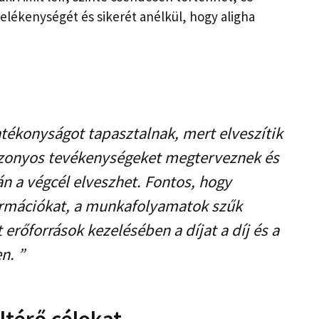
elékenységét és sikerét anélkül, hogy aligha
tékonyságot tapasztalnak, mert elveszítik
bizonyos tevékenységeket megterveznek és
án a végcél elveszhet. Fontos, hogy
formációkat, a munkafolyamatok szűk
 erőforrások kezelésében a díjat a díj és a
n. ”
ltérő célokat