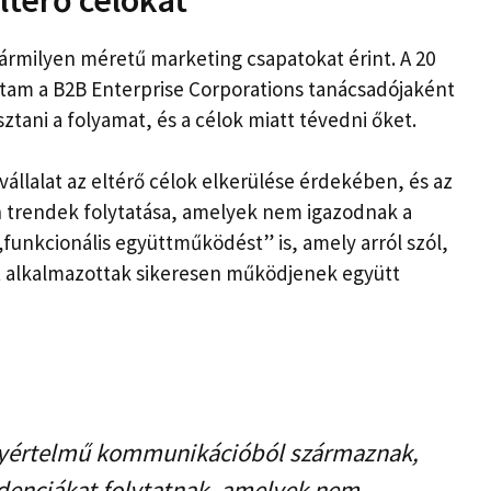
ármilyen méretű marketing csapatokat érint. A 20
láttam a B2B Enterprise Corporations tanácsadójaként
ztani a folyamat, és a célok miatt tévedni őket.
állalat az eltérő célok elkerülése érdekében, és az
n trendek folytatása, amelyek nem igazodnak a
funkcionális együttműködést” is, amely arról szól,
t alkalmazottak sikeresen működjenek együtt
egyértelmű kommunikációból származnak,
denciákat folytatnak, amelyek nem