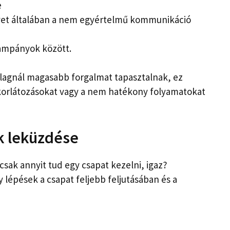
e
lyet általában a nem egyértelmű kommunikáció
ampányok között.
átlagnál magasabb forgalmat tapasztalnak, ez
-korlátozásokat vagy a nem hatékony folyamatokat
ok leküzdése
 csak annyit tud egy csapat kezelni, igaz?
lépések a csapat feljebb feljutásában és a