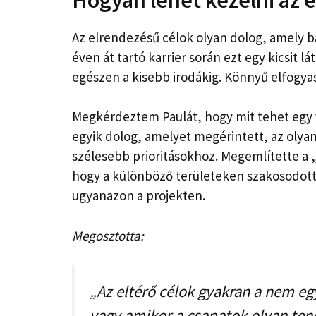
Az elrendezésű célok olyan dolog, amely b
éven át tartó karrier során ezt egy kicsit 
egészen a kisebb irodákig. Könnyű elfogyas
Megkérdeztem Paulát, hogy mit tehet egy v
egyik dolog, amelyet megérintett, az olya
szélesebb prioritásokhoz. Megemlítette a „
hogy a különböző területeken szakosodot
ugyanazon a projekten.
Megosztotta:
„Az eltérő célok gyakran a nem 
vagy amikor a csapatok olyan ten