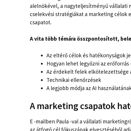
alelnökével, a nagyteljesítményű vállalati
cselekvési stratégiákat a marketing célok e
csapatot.
A vita több témára összpontosított, bel
Az eltérő célok és hatékonyságok jel
Hogyan lehet legyőzni az erőforrás 
Az érdekelt felek elkötelezettsége
Technikai ellenőrzések
A legjobb módja az AI használatána
A marketing csapatok ha
E -mailben Paula -val a vállalati marketing
az átfogó cél fókuszának elvesztéséből adj