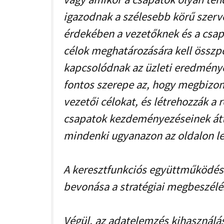
igazodnak a szélesebb körű szerve
érdekében a vezetőknek és a csa
célok meghatározására kell összp
kapcsolódnak az üzleti eredmény
fontos szerepe az, hogy megbizon
vezetői célokat, és létrehozzák a
csapatok kezdeményezéseinek átte
mindenki ugyanazon az oldalon l
A keresztfunkciós együttműködés 
bevonása a stratégiai megbeszélés
Végül, az adatelemzés kihasználá