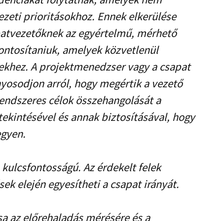
zeti prioritásokhoz. Ennek elkerülése
patvezetőknek az egyértelmű, mérhető
ontosítaniuk, amelyek közvetlenül
ekhez. A projektmenedzser vagy a csapat
yosodjon arról, hogy megértik a vezető
 rendszeres célok összehangolását a
kintésével és annak biztosításával, hogy
egyen.
kulcsfontosságú. Az érdekelt felek
ek elején egyesítheti a csapat irányát.
sa az előrehaladás mérésére és a