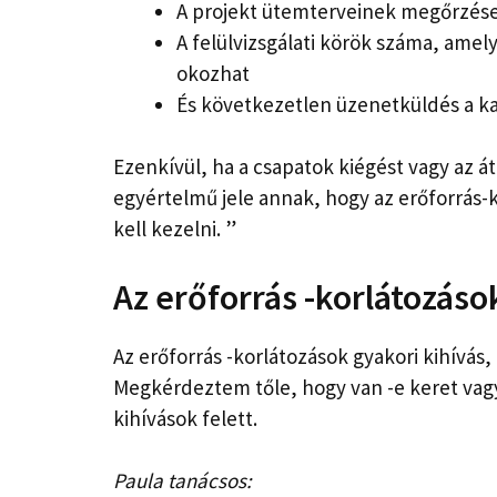
A projekt ütemterveinek megőrzés
A felülvizsgálati körök száma, ame
okozhat
És következetlen üzenetküldés a k
Ezenkívül, ha a csapatok kiégést vagy az 
egyértelmű jele annak, hogy az erőforrás
kell kezelni. ”
Az erőforrás -korlátozás
Az erőforrás -korlátozások gyakori kihívás,
Megkérdeztem tőle, hogy van -e keret vagy 
kihívások felett.
Paula tanácsos: