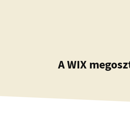
Kilépés
a
tartalomba
A WIX megoszt