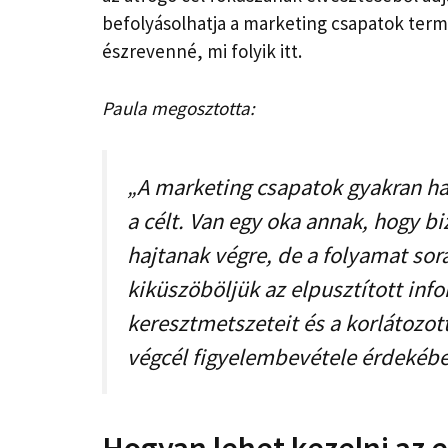
befolyásolhatja a marketing csapatok term
észrevenné, mi folyik itt.
Paula megosztotta:
„A marketing csapatok gyakran ha
a célt. Van egy oka annak, hogy 
hajtanak végre, de a folyamat sor
kiküszöböljük az elpusztított in
keresztmetszeteit és a korlátozott
végcél figyelembevétele érdekébe
Hogyan lehet kezelni az e