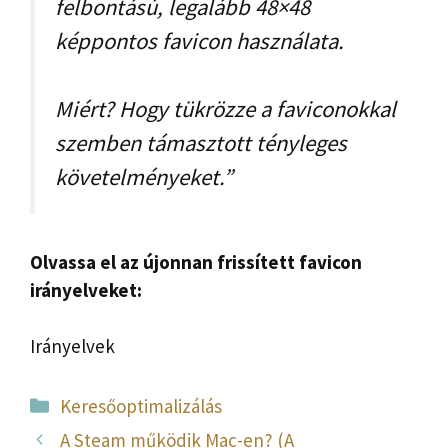
felbontású, legalább 48×48
képpontos favicon használata.
Miért? Hogy tükrözze a faviconokkal
szemben támasztott tényleges
követelményeket.”
Olvassa el az újonnan frissített favicon
irányelveket:
Irányelvek
Kategória
Keresőoptimalizálás
A Steam működik Mac-en? (A