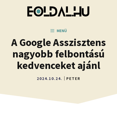
Kilépés
a
tartalomba
MENÜ
A Google Asszisztens
nagyobb felbontású
kedvenceket ajánl
2024.10.24.
PETER