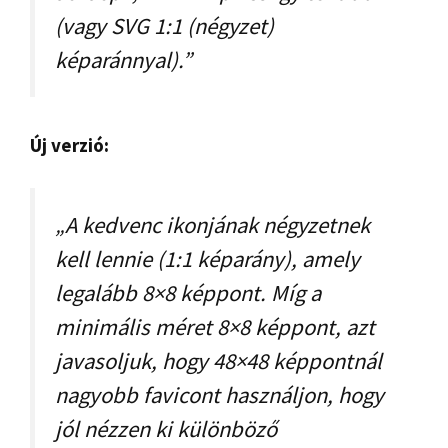
(vagy SVG 1:1 (négyzet)
képaránnyal).”
Új verzió:
„A kedvenc ikonjának négyzetnek
kell lennie (1:1 képarány), amely
legalább 8×8 képpont. Míg a
minimális méret 8×8 képpont, azt
javasoljuk, hogy 48×48 képpontnál
nagyobb favicont használjon, hogy
jól nézzen ki különböző