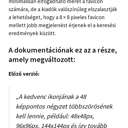
minimálisan elfogadható méret a favicon
számára, de a kiadók valószínűleg elszalasztják
a lehetőséget, hogy a 8 × 8 pixeles favicon
mellett jobb megjelenést érjenek el a keresési
eredmények között.
A dokumentációnak ez az a része,
amely megváltozott:
Előző verzió:
„A kedvenc ikonjának a 48
képpontos négyzet többszörösének
kell lennie, például: 48x48px,
96x96px, 144x144px és így tovább