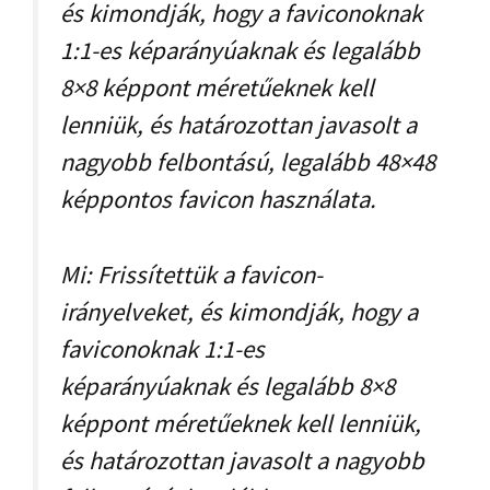
és kimondják, hogy a faviconoknak
1:1-es képarányúaknak és legalább
8×8 képpont méretűeknek kell
lenniük, és határozottan javasolt a
nagyobb felbontású, legalább 48×48
képpontos favicon használata.
Mi: Frissítettük a favicon-
irányelveket, és kimondják, hogy a
faviconoknak 1:1-es
képarányúaknak és legalább 8×8
képpont méretűeknek kell lenniük,
és határozottan javasolt a nagyobb