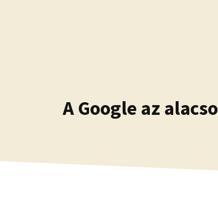
Kilépés
a
tartalomba
A Google az alacso