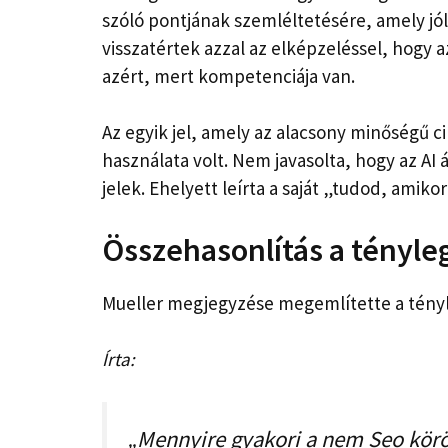
szóló pontjának szemléltetésére, amely jól
visszatértek azzal az elképzeléssel, hogy 
azért, mert kompetenciája van.
Az egyik jel, amely az alacsony minőségű c
használata volt. Nem javasolta, hogy az AI
jelek. Ehelyett leírta a saját „tudod, amikor
Összehasonlítás a tényl
Mueller megjegyzése megemlítette a tényle
Írta:
„Mennyire gyakori a nem Seo körö