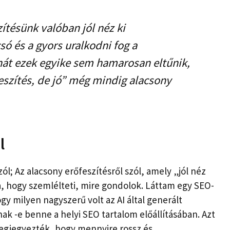
ítésünk valóban jól néz ki
só és a gyors uralkodni fog a
hát ezek egyike sem hamarosan eltűnik,
eszítés, de jó” még mindig alacsony
l
l; Az alacsony erőfeszítésről szól, amely „jól néz
a, hogy szemlélteti, mire gondolok. Láttam egy SEO-
gy milyen nagyszerű volt az AI által generált
k -e benne a helyi SEO tartalom előállításában. Azt
egjegyezték, hogy mennyire rossz és