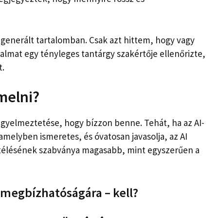
l generált tartalomban. Csak azt hittem, hogy vagy
talmat egy tényleges tantárgy szakértője ellenőrizte,
t.
melni?
gyelmeztetése, hogy bízzon benne. Tehát, ha az AI-
melyben ismeretes, és óvatosan javasolja, az AI
ítélésének szabványa magasabb, mint egyszerűen a
 megbízhatóságára – kell?