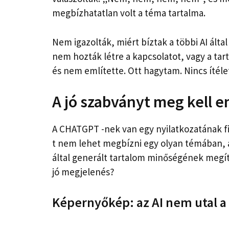
megbízhatatlan volt a téma tartalma.
Nem igazolták, miért bíztak a többi AI álta
nem hozták létre a kapcsolatot, vagy a tar
és nem említette. Ott hagytam. Nincs ítéle
A jó szabványt meg kell e
A CHATGPT -nek van egy nyilatkozatának fi
t nem lehet megbízni egy olyan témában, a
által generált tartalom minőségének meg
jó megjelenés?
Képernyőkép: az AI nem utal a