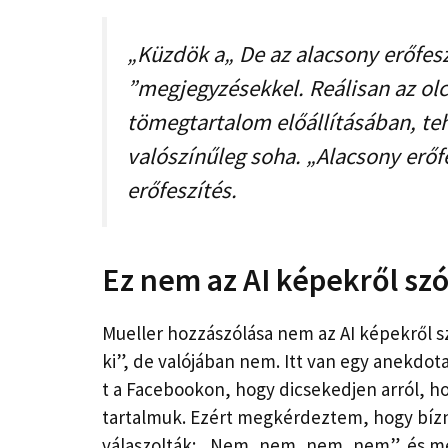
„Küzdök a„ De az alacsony erőfesz
”megjegyzésekkel. Reálisan az olc
tömegtartalom előállításában, te
valószínűleg soha. „Alacsony erőf
erőfeszítés.
Ez nem az AI képekről szó
Mueller hozzászólása nem az AI képekről szó
ki”, de valójában nem. Itt van egy anekdot
t a Facebookon, hogy dicsekedjen arról, ho
tartalmuk. Ezért megkérdeztem, hogy bízna
válaszolták: „Nem, nem, nem, nem”, és m