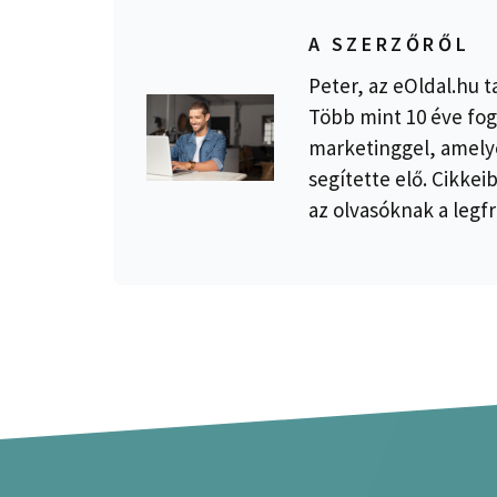
A SZERZŐRŐL
Peter, az eOldal.hu t
Több mint 10 éve fog
marketinggel, amelye
segítette elő. Cikkei
az olvasóknak a legfr