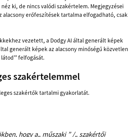
 néz ki, de nincs valódi szakértelem. Megjegyzései
az alacsony erőfeszítések tartalma elfogadható, csak
ikkekhez vezetett, a Dodgy AI által generált képek
 által generált képek az alacsony minőségű közvetlen
 látod” felfogását.
eges szakértelemmel
ges szakértők tartalmi gyakorlatát.
kben, hogy a„ műszaki ” /„ szakértői