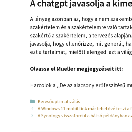
A chatgpt javasolja a kim
A lényeg azonban az, hogy a nem szakemb
szakértelem és a szakértelemre való tartal
szakértő a szakértelem, a tervezés alapján
javasolja, hogy ellenőrizze, mit generál, h
ezt a tartalmat, mielőtt elengedi azt a vilá
Olvassa el Mueller megjegyzéseit itt:
Harcolok a „De az alacsony erőfeszítésű m
Kategória
Keresőoptimalizálás
A Windows 11 mobil link már lehetővé teszi a 
A Synology visszafordul a hátsó példányban a