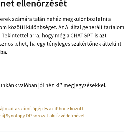
enet ellenőrzését
erek számára talán nehéz megkülönböztetni a
om közötti különbséget. Az AI által generált tartalom
. Tekintettel arra, hogy még a CHATGPT is azt
asznos lehet, ha egy tényleges szakértőnek áttekinti
gba.
unkánk valóban jól néz ki” megjegyzésekkel.
fájlokat a számítógép és az iPhone között
z új Synology DP sorozat aktív védelmével