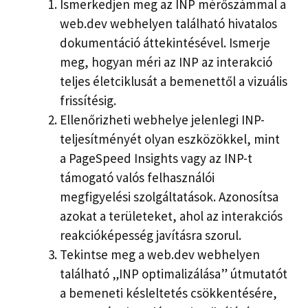
Ismerkedjen meg az INP mérőszámmal a
web.dev webhelyen található hivatalos
dokumentáció áttekintésével. Ismerje
meg, hogyan méri az INP az interakció
teljes életciklusát a bemenettől a vizuális
frissítésig.
Ellenőrizheti webhelye jelenlegi INP-
teljesítményét olyan eszközökkel, mint
a PageSpeed ​​Insights vagy az INP-t
támogató valós felhasználói
megfigyelési szolgáltatások. Azonosítsa
azokat a területeket, ahol az interakciós
reakcióképesség javításra szorul.
Tekintse meg a web.dev webhelyen
található „INP optimalizálása” útmutatót
a bemeneti késleltetés csökkentésére,