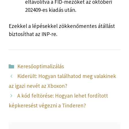
eltávolítva a FID-mezőket az októberi
202409-es kiadás után.
Ezekkel a lépésekkel zökkenőmentes átállást
biztosíthat az INP-re.
Kategória
Keresőoptimalizálás
Kiderült: Hogyan találhatod meg valakinek
az igazi nevét az Xboxon?
A kód feltörése: Hogyan lehet fordított
képkeresést végezni a Tinderen?