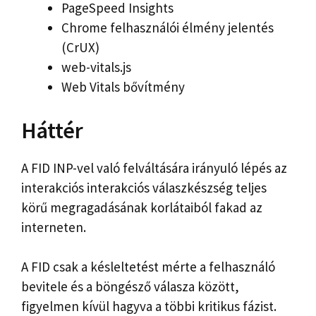
PageSpeed ​​Insights
Chrome felhasználói élmény jelentés
(CrUX)
web-vitals.js
Web Vitals bővítmény
Háttér
A FID INP-vel való felváltására irányuló lépés az
interakciós interakciós válaszkészség teljes
körű megragadásának korlátaiból fakad az
interneten.
A FID csak a késleltetést mérte a felhasználó
bevitele és a böngésző válasza között,
figyelmen kívül hagyva a többi kritikus fázist.