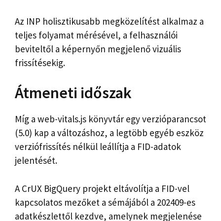
Az INP holisztikusabb megközelítést alkalmaz a
teljes folyamat mérésével, a felhasználói
beviteltől a képernyőn megjelenő vizuális
frissítésekig.
Átmeneti időszak
Míg a web-vitals.js könyvtár egy verzióparancsot
(5.0) kap a változáshoz, a legtöbb egyéb eszköz
verziófrissítés nélkül leállítja a FID-adatok
jelentését.
A CrUX BigQuery projekt eltávolítja a FID-vel
kapcsolatos mezőket a sémájából a 202409-es
adatkészlettől kezdve, amelynek megjelenése