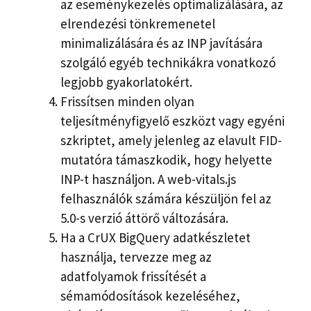
az eseménykezelés optimalizálására, az
elrendezési tönkremenetel
minimalizálására és az INP javítására
szolgáló egyéb technikákra vonatkozó
legjobb gyakorlatokért.
Frissítsen minden olyan
teljesítményfigyelő eszközt vagy egyéni
szkriptet, amely jelenleg az elavult FID-
mutatóra támaszkodik, hogy helyette
INP-t használjon. A web-vitals.js
felhasználók számára készüljön fel az
5.0-s verzió áttörő változására.
Ha a CrUX BigQuery adatkészletet
használja, tervezze meg az
adatfolyamok frissítését a
sémamódosítások kezeléséhez,