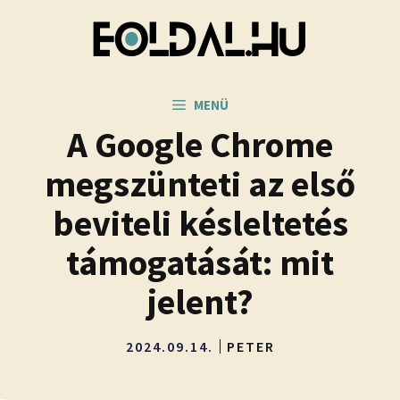
Kilépés
a
tartalomba
MENÜ
A Google Chrome
megszünteti az első
beviteli késleltetés
támogatását: mit
jelent?
2024.09.14.
PETER