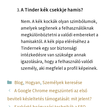
A Tinder kék csekkje hamis?
Nem. A kék kockák olyan szimbólumok,
amelyek segítenek a felhasználóknak
megkülönböztetni a valódi embereket a
hamisaktól. A kék pipa eléréséhez a
Tindernek egy sor biztonsági
intézkedésre van szüksége annak
igazolására, hogy a felhasználó valódi
személy, aki megfelel a profil képeinek.
Kategória
Blog
,
Hogyan
,
Személyek keresése
A Google Chrome megszünteti az első
beviteli késleltetés támogatását: mit jelent?
Szakértő beágyazási technikák a SEO