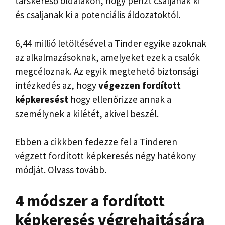
társkereső oldalakon, hogy pénzt csaljanak ki
és csaljanak ki a potenciális áldozatoktól.
6,44 millió letöltésével a Tinder egyike azoknak
az alkalmazásoknak, amelyeket ezek a csalók
megcéloznak. Az egyik megtehető biztonsági
intézkedés az, hogy
végezzen fordított
képkeresést
hogy ellenőrizze annak a
személynek a kilétét, akivel beszél.
Ebben a cikkben fedezze fel a Tinderen
végzett fordított képkeresés négy hatékony
módját. Olvass tovább.
4 módszer a fordított
képkeresés végrehajtására