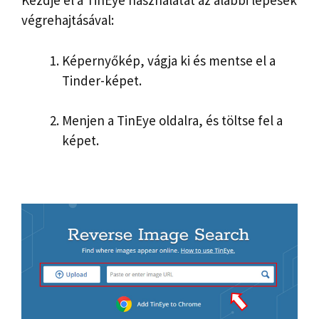
Kezdje el a TinEye használatát az alábbi lépések
végrehajtásával:
Képernyőkép, vágja ki és mentse el a
Tinder-képet.
Menjen a TinEye oldalra, és
töltse fel a
képet.