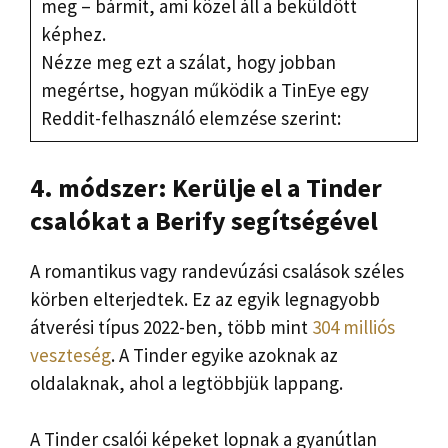
meg – bármit, ami közel áll a beküldött
képhez.
Nézze meg ezt a szálat, hogy jobban
megértse, hogyan működik a TinEye egy
Reddit-felhasználó elemzése szerint:
4. módszer: Kerülje el a Tinder
csalókat a Berify segítségével
A romantikus vagy randevúzási csalások széles
körben elterjedtek. Ez az egyik legnagyobb
átverési típus 2022-ben, több mint
304 milliós
veszteség
. A Tinder egyike azoknak az
oldalaknak, ahol a legtöbbjük lappang.
A Tinder csalói képeket lopnak a gyanútlan