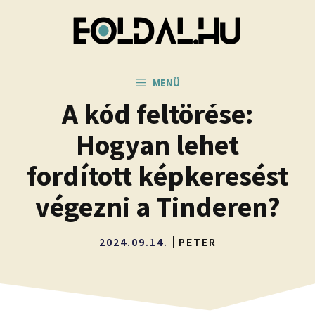
Kilépés
a
tartalomba
MENÜ
A kód feltörése:
Hogyan lehet
fordított képkeresést
végezni a Tinderen?
2024.09.14.
PETER