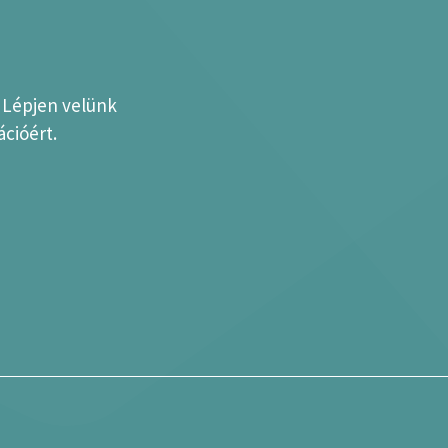
? Lépjen velünk
cióért.