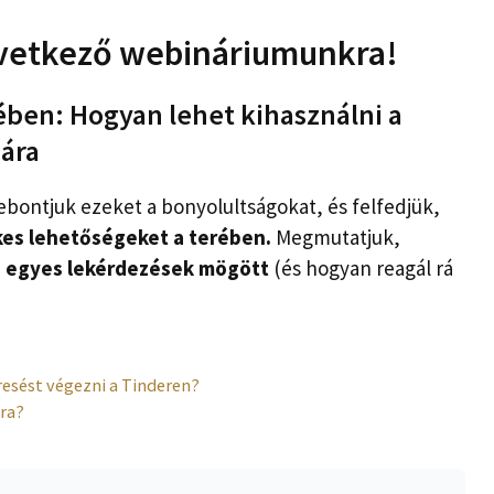
vetkező webináriumunkra!
ében: Hogyan lehet kihasználni a
mára
bontjuk ezeket a bonyolultságokat, és felfedjük,
kes lehetőségeket a terében.
Megmutatjuk,
az egyes lekérdezések mögött
(és hogyan reagál rá
resést végezni a Tinderen?
ára?