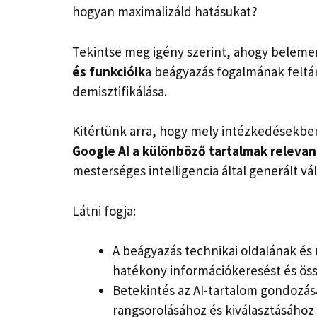
hogyan maximalizáld hatásukat?
Tekintse meg igény szerint, ahogy beleme
és funkcióik
a beágyazás fogalmának feltár
demisztifikálása.
Kitértünk arra, hogy mely intézkedésekbe
Google AI a különböző tartalmak relevan
mesterséges intelligencia által generált v
Látni fogja:
A beágyazás technikai oldalának é
hatékony információkeresést és öss
Betekintés az AI-tartalom gondozásá
rangsorolásához és kiválasztásához 