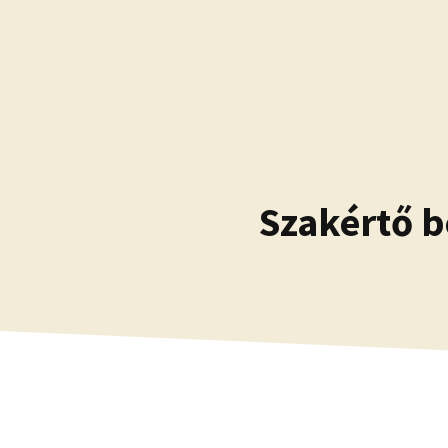
Kilépés
a
tartalomba
Szakértő b