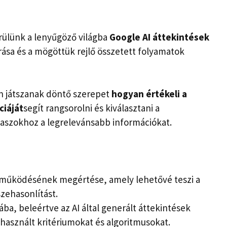
rülünk a lenyűgöző világba
Google AI áttekintések
ása és a mögöttük rejlő összetett folyamatok
n játszanak döntő szerepet
hogyan értékeli a
ciáját
segít rangsorolni és kiválasztani a
álaszokhoz a legrelevánsabb információkat.
s működésének megértése, amely lehetővé teszi a
zehasonlítást.
ba, beleértve az AI által generált áttekintések
használt kritériumokat és algoritmusokat.