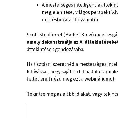
A mesterséges intelligencia áttekin
megjelenítése, világos perspektíváva
döntéshozatali folyamatra.
Scott Stoufferrel (Market Brew) megvizsgál
amely dekonstruálja az AI áttekintéseke
áttekintések gondozásába.
Ha tisztázni szeretnéd a mesterséges intel
kihívással, hogy saját tartalmadat optimali
feltétlenül nézd meg ezt a webináriumot.
Tekintse meg az alábbi diákat, vagy tekints