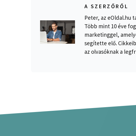
A SZERZŐRŐL
Peter, az eOldal.hu t
Több mint 10 éve fog
marketinggel, amelye
segítette elő. Cikkei
az olvasóknak a legfr