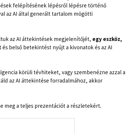
tések felépítésének lépésről lépésre történő
l az AI által generált tartalom mögötti
tuk az AI áttekintések megjelenítőjét,
egy eszköz,
t
és belső betekintést nyújt a kivonatok és az AI
ligencia körüli tévhiteket, vagy szembenézne azzal a
záld az AI áttekintése forradalmához, akkor
e meg a teljes prezentációt a részletekért.