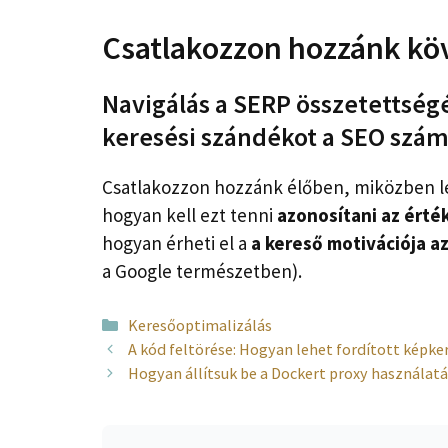
Csatlakozzon hozzánk kö
Navigálás a SERP összetettség
keresési szándékot a SEO szá
Csatlakozzon hozzánk élőben, miközben le
hogyan kell ezt tenni
azonosítani az érté
hogyan érheti el a
a kereső motivációja 
a Google természetben).
Kategória
Keresőoptimalizálás
A kód feltörése: Hogyan lehet fordított képke
Hogyan állítsuk be a Dockert proxy használat