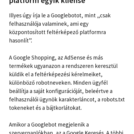
platform egyik kliense
Illyes úgy írja le a Googlebotot, mint „csak
felhasználója valaminek, ami egy
központosított feltérképező platformra
hasonlít”.
A Google Shopping, az AdSense és más
termékek ugyanazon a rendszeren keresztül
küldik el a feltérképezési kérelmeiket,
különböző robotneveken. Minden ügyfél
beállítja a saját konfigurációját, beleértve a
felhasználói ügynök karakterláncot, a robots.txt
tokeneket és a bájtkorlátokat.
Amikor a Googlebot megjelenik a
szervernaplókban, az a Google Keresés. A többi