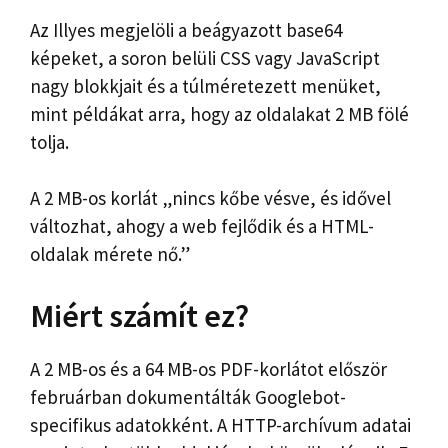
Az Illyes megjelöli a beágyazott base64
képeket, a soron belüli CSS vagy JavaScript
nagy blokkjait és a túlméretezett menüket,
mint példákat arra, hogy az oldalakat 2 MB fölé
tolja.
A 2 MB-os korlát „nincs kőbe vésve, és idővel
változhat, ahogy a web fejlődik és a HTML-
oldalak mérete nő.”
Miért számít ez?
A 2 MB-os és a 64 MB-os PDF-korlátot először
februárban dokumentálták Googlebot-
specifikus adatokként. A HTTP-archívum adatai