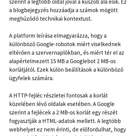
szerint a legtöbb oldal jóval a küszöb alá esik. Ez
a blogbejegyzés hozzáadja a számok mögött
meghúzódó technikai kontextust.
A platform leírása elmagyarázza, hogy a
különböző Google-robotok miért viselkednek
eltérően a szervernaplókban, és miért tér el az
alapértelmezett 15 MB a Googlebot 2 MB-os
korlátjától. Ezek külön beállítások a különböző
ügyfelek számára.
A HTTP-fejléc részletei fontosak a korlát
közelében lévő oldalak esetében. A Google
szerint a fejlécek a 2 MB-os korlát egy részét
fogyasztják a HTML-adatok mellett. A legtöbb
webhelyet ez nem érinti, de előfordulhat, hogy