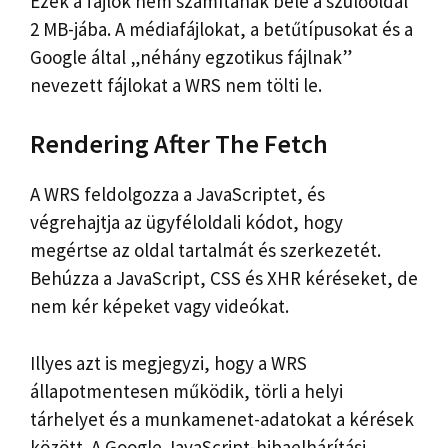
Ezek a fájlok nem számítanak bele a szülőoldal
2 MB-jába. A médiafájlokat, a betűtípusokat és a
Google által „néhány egzotikus fájlnak”
nevezett fájlokat a WRS nem tölti le.
Rendering After The Fetch
A WRS feldolgozza a JavaScriptet, és
végrehajtja az ügyféloldali kódot, hogy
megértse az oldal tartalmát és szerkezetét.
Behúzza a JavaScript, CSS és XHR kéréseket, de
nem kér képeket vagy videókat.
Illyes azt is megjegyzi, hogy a WRS
állapotmentesen működik, törli a helyi
tárhelyet és a munkamenet-adatokat a kérések
között. A Google JavaScript-hibaelhárítási