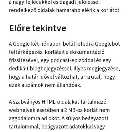
a nagy fejlécekkel és dagadt jelöléssel
rendelkező oldalak hamarabb elérik a korlátot.
Előre tekintve
A Google két hónapon belül lefedi a Googlebot
feltérképezési korlátait a dokumentáció
frissítésével, egy podcast-epizóddal és egy
dedikált blogbejegyzéssel. Illyes megjegyzése,
hogy a határ idővel változhat, arra utal, hogy
ezek a számok nem állandóak.
A szabványos HTML-oldalakat tartalmazó
webhelyek esetében a 2 MB-os korlát nem
aggodalomra ad okot. A súlyos beágyazott
tartalommal, beágyazott adatokkal vagy