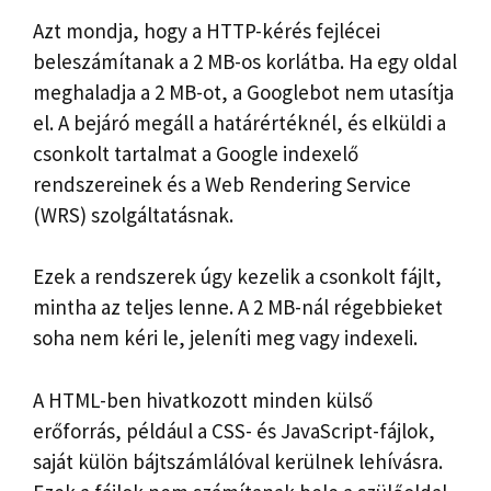
Azt mondja, hogy a HTTP-kérés fejlécei
beleszámítanak a 2 MB-os korlátba. Ha egy oldal
meghaladja a 2 MB-ot, a Googlebot nem utasítja
el. A bejáró megáll a határértéknél, és elküldi a
csonkolt tartalmat a Google indexelő
rendszereinek és a Web Rendering Service
(WRS) szolgáltatásnak.
Ezek a rendszerek úgy kezelik a csonkolt fájlt,
mintha az teljes lenne. A 2 MB-nál régebbieket
soha nem kéri le, jeleníti meg vagy indexeli.
A HTML-ben hivatkozott minden külső
erőforrás, például a CSS- és JavaScript-fájlok,
saját külön bájtszámlálóval kerülnek lehívásra.