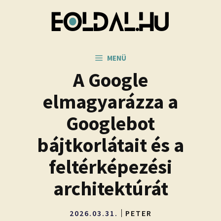
Kilépés
a
tartalomba
MENÜ
A Google
elmagyarázza a
Googlebot
bájtkorlátait és a
feltérképezési
architektúrát
2026.03.31.
PETER