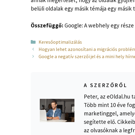
belüli oldalak egy másik témája egy másik 
Összefüggő:
Google: A webhely egy része 
Kategória
Keresőoptimalizálás
Hogyan lehet azonosítani a migrációs problém
Google a negatív szerzői jel és a mini hely hírn
A SZERZŐRŐL
Peter, az eOldal.hu t
Több mint 10 éve fog
marketinggel, amelye
segítette elő. Cikkei
az olvasóknak a legfr