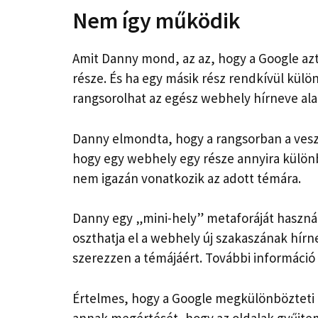
Nem így működik
Amit Danny mond, az az, hogy a Google azt
része. És ha egy másik rész rendkívül külö
rangsorolhat az egész webhely hírneve alapj
Danny elmondta, hogy a rangsorban a ves
hogy egy webhely egy része annyira külön
nem igazán vonatkozik az adott témára.
Danny egy „mini-hely” metaforáját haszná
oszthatja el a webhely új szakaszának hírn
szerezzen a témájáért. További információ 
Értelmes, hogy a Google megkülönbözteti 
annak megértését, hogy az oldalak gyűjte