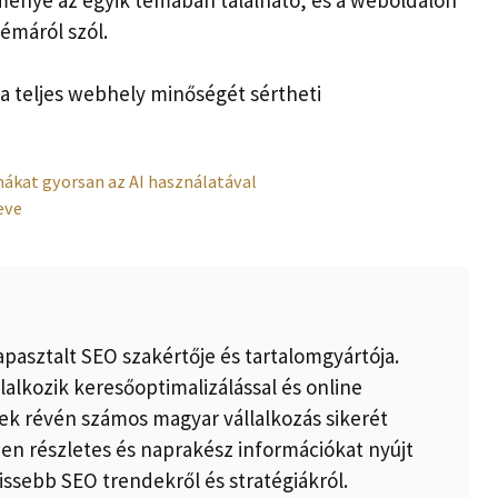
témáról szól.
a teljes webhely minőségét sértheti
ákat gyorsan az AI használatával
eve
apasztalt SEO szakértője és tartalomgyártója.
lalkozik keresőoptimalizálással és online
k révén számos magyar vállalkozás sikerét
ben részletes és naprakész információkat nyújt
issebb SEO trendekről és stratégiákról.