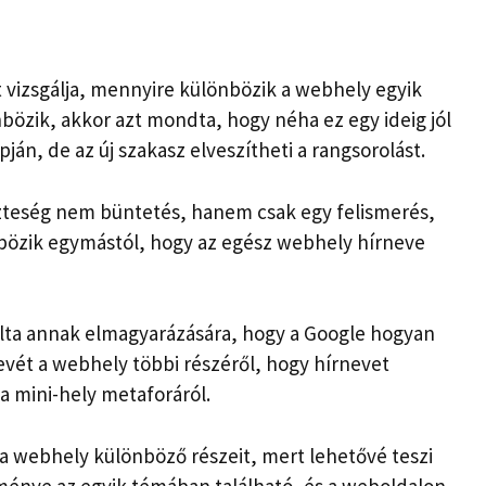
 vizsgálja, mennyire különbözik a webhely egyik
nbözik, akkor azt mondta, hogy néha ez egy ideig jól
án, de az új szakasz elveszítheti a rangsorolást.
zteség nem büntetés, hanem csak egy felismerés,
bözik egymástól, hogy az egész webhely hírneve
lta annak elmagyarázására, hogy a Google hogyan
evét a webhely többi részéről, hogy hírnevet
a mini-hely metaforáról.
a webhely különböző részeit, mert lehetővé teszi
ménye az egyik témában található, és a weboldalon