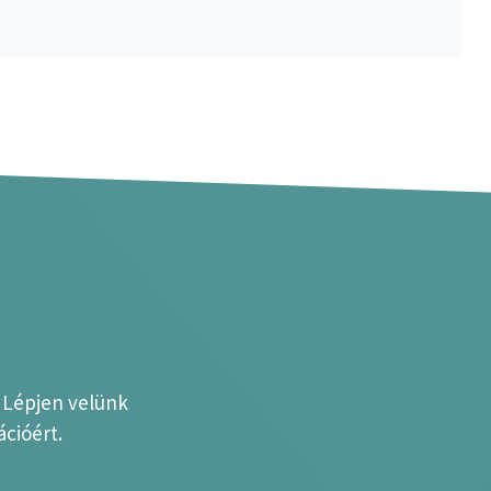
? Lépjen velünk
cióért.