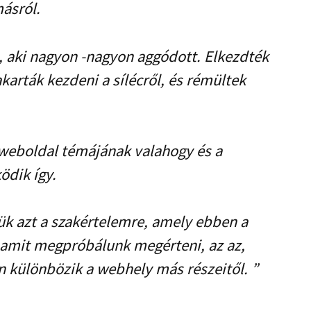
másról.
 aki nagyon -nagyon aggódott. Elkezdték
karták kezdeni a sílécről, és rémültek
a weboldal témájának valahogy és a
dik így.
ük azt a szakértelemre, amely ebben a
 amit megpróbálunk megérteni, az az,
 különbözik a webhely más részeitől. ”