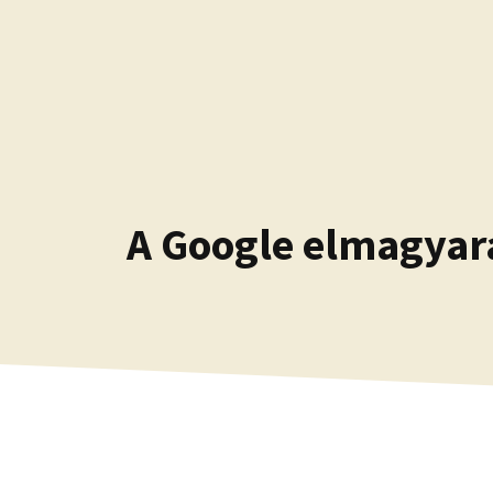
Kilépés
a
tartalomba
A Google elmagyar