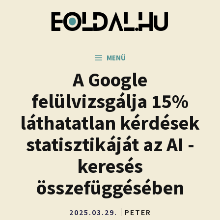
Kilépés
a
tartalomba
MENÜ
A Google
felülvizsgálja 15%
láthatatlan kérdések
statisztikáját az AI -
keresés
összefüggésében
2025.03.29.
PETER