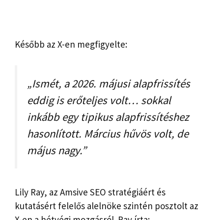
Később az X-en megfigyelte:
„Ismét, a 2026. májusi alapfrissítés
eddig is erőteljes volt… sokkal
inkább egy tipikus alapfrissítéshez
hasonlított. Március hűvös volt, de
május nagy.”
Lily Ray, az Amsive SEO stratégiáért és
kutatásért felelős alelnöke szintén posztolt az
X-en a hétvégi mozgásról. Ray írta: