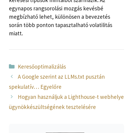
egynapos rangsorolási mozgás kevésbé
megbízható lehet, különösen a bevezetés
során több ponton tapasztalható volatilitás
miatt.
Kategória
Keresőoptimalizálás
A Google szerint az LLMs.txt pusztán
spekulatív… Egyelőre
Hogyan használjuk a Lighthouse-t webhelye
ügynökkészültségének tesztelésére