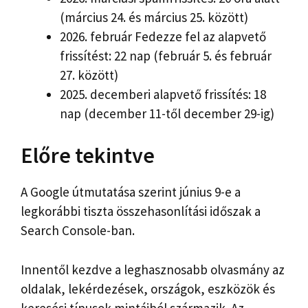
(március 24. és március 25. között)
2026. február Fedezze fel az alapvető
frissítést: 22 nap (február 5. és február
27. között)
2025. decemberi alapvető frissítés: 18
nap (december 11-től december 29-ig)
Előre tekintve
A Google útmutatása szerint június 9-e a
legkorábbi tiszta összehasonlítási időszak a
Search Console-ban.
Innentől kezdve a leghasznosabb olvasmány az
oldalak, lekérdezések, országok, eszközök és
keresési típusok mintáiból származik. Az