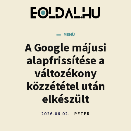
Kilépés
a
tartalomba
MENÜ
A Google májusi
alapfrissítése a
változékony
közzététel után
elkészült
2026.06.02.
PETER