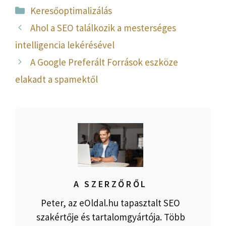
Kategória
Keresőoptimalizálás
Ahol a SEO találkozik a mesterséges
intelligencia lekérésével
A Google Preferált Források eszköze
elakadt a spamektől
A SZERZŐRŐL
Peter, az eOldal.hu tapasztalt SEO
szakértője és tartalomgyártója. Több