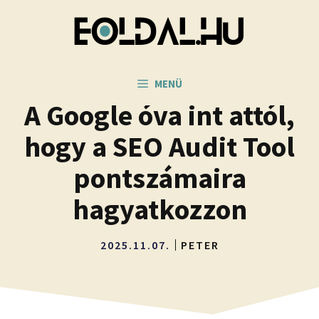
Kilépés
a
tartalomba
MENÜ
A Google óva int attól,
hogy a SEO Audit Tool
pontszámaira
hagyatkozzon
2025.11.07.
PETER