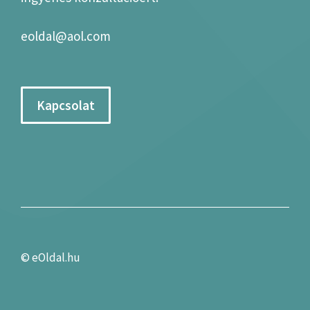
eoldal@aol.com
Kapcsolat
©
eOldal.hu