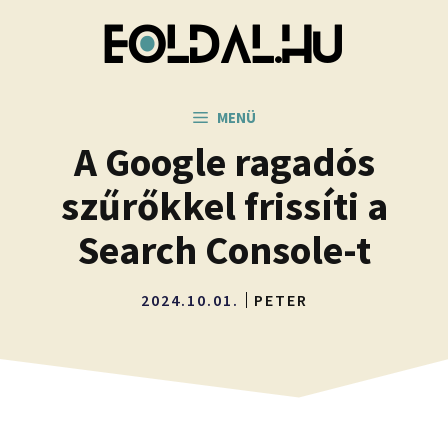
Kilépés
a
tartalomba
MENÜ
A Google ragadós
szűrőkkel frissíti a
Search Console-t
2024.10.01.
PETER