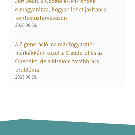
Jeff Dean, a Google ex-MI-főnöke
elmagyarázza, hogyan lehet javítani a
kontextustervezésen
2026.08.08.
A Z generáció ma már fogyasztói
márkákként kezeli a Claude-ot és az
OpenAI-t, de a bizalom továbbra is
probléma
2026.08.08.