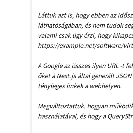
Láttuk azt is, hogy ebben az idő
láthatóságában, és nem tudok segí
valami csak úgy érzi, hogy kikapcso
https://example.net/software/vir
A Google az összes ilyen URL -t f
őket a Next.js által generált JSO
tényleges linkek a webhelyen.
Megváltoztattuk, hogyan működik 
használatával, és hogy a QueryStri