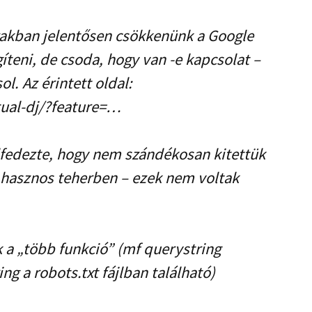
szakban jelentősen csökkenünk a Google
teni, de csoda, hogy van -e kapcsolat –
l. Az érintett oldal:
tual-dj/?feature=…
elfedezte, hogy nem szándékosan kitettük
N hasznos teherben – ezek nem voltak
a „több funkció” (mf querystring
ng a robots.txt fájlban található)