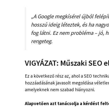
„A Google megkísérel újból felépí
hosszú ideig léteztek, és ha nagy
fog látni. Ez nem probléma – jó, h
rengeteg.
VIGYÁZAT: Műszaki SEO e
Ez a következő rész az, ahol a SEO technik
hozzáadásának javasolt megoldása véletlen
amelyeknek nem szabad hiányozni.
Alapvetően azt tanácsolja a kérdést fel