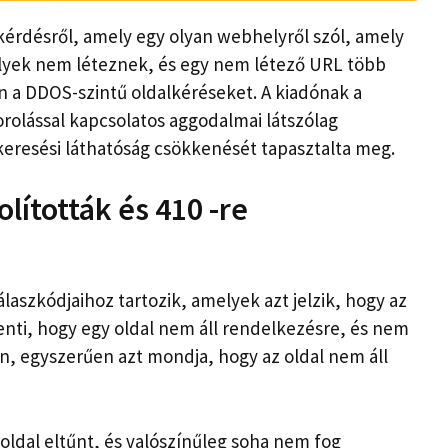
 kérdésről, amely egy olyan webhelyről szól, amely
lyek nem léteznek, és egy nem létező URL több
en a DDOS-szintű oldalkéréseket. A kiadónak a
orolással kapcsolatos aggodalmai látszólag
eresési láthatóság csökkenését tapasztalta meg.
lították és 410 -re
laszkódjaihoz tartozik, amelyek azt jelzik, hogy az
elenti, hogy egy oldal nem áll rendelkezésre, és nem
ben, egyszerűen azt mondja, hogy az oldal nem áll
z oldal eltűnt, és valószínűleg soha nem fog