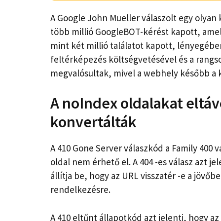
A Google John Mueller válaszolt egy olyan
több millió GoogleBOT-kérést kapott, ame
mint két millió találatot kapott, lényegéb
feltérképezés költségvetésével és a rangs
megvalósultak, mivel a webhely később a k
A noIndex oldalakat eltávo
konvertálták
A 410 Gone Server válaszkód a Family 400 vá
oldal nem érhető el. A 404 -es válasz azt j
állítja be, hogy az URL visszatér -e a jövő
rendelkezésre.
A 410 eltűnt állapotkód azt jelenti, hogy a