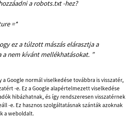
ozzáadni a robots.txt -hez?
ture =*
gy ez a túlzott mászás elárasztja a
ja a nem kívánt mellékhatásokat. ”
 a Google normál viselkedése továbbra is visszatér,
zatért -e. Ez a Google alapértelmezett viselkedése
iadók hibázhatnak, és így rendszeresen visszatérnek
áll -e. Ez hasznos szolgáltatásnak szánták azoknak
ák a weboldalt.