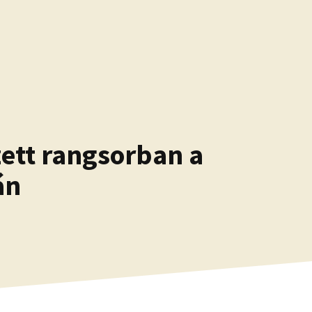
zett rangsorban a
án