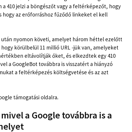
n a 410 jelzi a böngészőt vagy a feltérképezőt, hogy
s hogy az erőforráshoz fűződő linkeket el kell
s után nyomon követi, amelyet három héttel ezelőtt
 hogy körülbelül 11 millió URL -jük van, amelyeket
mértékben eltávolítják őket, és elkezdtek egy 410
vel a GoogleBot továbbra is visszatért a hiányzó
ukat a feltérképezés költségvetése és az azt
oogle támogatási oldalra.
 mivel a Google továbbra is a
helyet