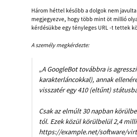
Három héttel később a dolgok nem javulta
megjegyezve, hogy több mint öt millió oly
kérdésükbe egy tényleges URL -t tettek kö
A személy megkérdezte:
„A GoogleBot továbbra is agressz
karakterláncokkal), annak ellenér
visszatér egy 410 (eltűnt) státusba
Csak az elmúlt 30 napban körülbel
tól. Ezek közül körülbelül 2,4 milli
https://example.net/software/virt