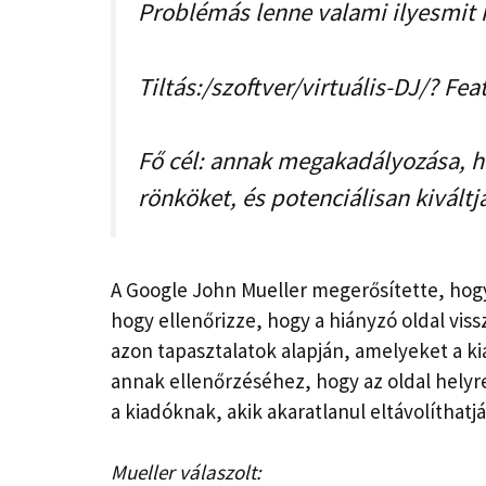
Problémás lenne valami ilyesmit h
Tiltás:/szoftver/virtuális-DJ/? Fea
Fő cél: annak megakadályozása, ho
rönköket, és potenciálisan kivált
A Google John Mueller megerősítette, hogy
hogy ellenőrizze, hogy a hiányzó oldal viss
azon tapasztalatok alapján, amelyeket a k
annak ellenőrzéséhez, hogy az oldal helyre
a kiadóknak, akik akaratlanul eltávolíthatj
Mueller válaszolt: