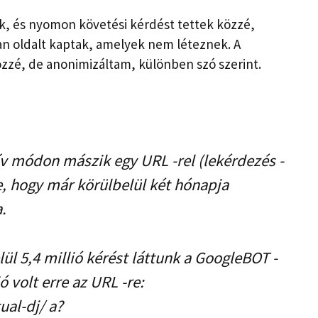
k, és nyomon követési kérdést tettek közzé,
an oldalt kaptak, amelyek nem léteznek. A
zzé, de anonimizáltam, különben szó szerint.
ív módon mászik egy URL -rel (lekérdezés -
e, hogy már körülbelül két hónapja
.
ül 5,4 millió kérést láttunk a GoogleBOT -
ó volt erre az URL -re:
ual-dj/ a?