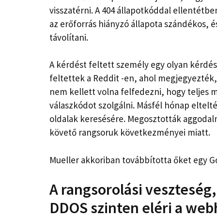
visszatérni. A 404 állapotkóddal ellentétbe
az erőforrás hiányzó állapota szándékos, é
távolítani.
A kérdést feltett személy egy olyan kérdé
feltettek a Reddit -en, ahol megjegyezték,
nem kellett volna felfedezni, hogy teljes 
válaszkódot szolgálni. Másfél hónap eltelté
oldalak keresésére. Megosztották aggodalm
követő rangsoruk következményei miatt.
Mueller akkoriban továbbította őket egy G
A rangsorolási veszteség,
DDOS szinten eléri a web