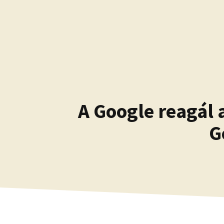
Kilépés
a
tartalomba
A Google reagál 
G