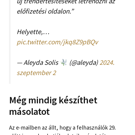
új trendértesítéseket létrehozni az
előfizetési oldalon.”
Helyette,…
pic.twitter.com/jkq8Z9pBQv
— Aleyda Solis
(@aleyda)
2024.
szeptember 2
Még mindig készíthet
másolatot
Az e-mailben az állt, hogy a felhasználók 29.