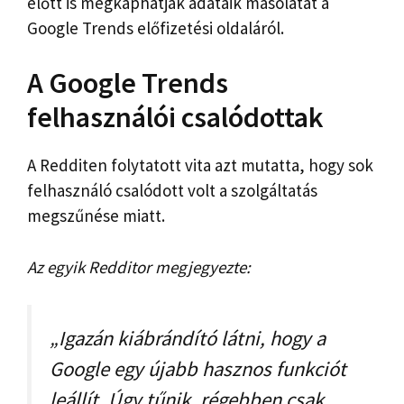
előtt is megkaphatják adataik másolatát a
Google Trends előfizetési oldaláról.
A Google Trends
felhasználói csalódottak
A Redditen folytatott vita azt mutatta, hogy sok
felhasználó csalódott volt a szolgáltatás
megszűnése miatt.
Az egyik Redditor megjegyezte:
„Igazán kiábrándító látni, hogy a
Google egy újabb hasznos funkciót
leállít. Úgy tűnik, régebben csak