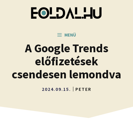
Kilépés
a
tartalomba
MENÜ
A Google Trends
előfizetések
csendesen lemondva
2024.09.15.
PETER