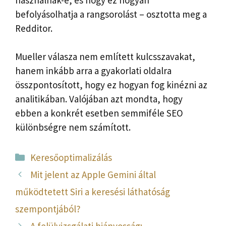
befolyásolhatja a rangsorolást – osztotta meg a
Redditor.
Mueller válasza nem említett kulcsszavakat,
hanem inkább arra a gyakorlati oldalra
összpontosított, hogy ez hogyan fog kinézni az
analitikában. Valójában azt mondta, hogy
ebben a konkrét esetben semmiféle SEO
különbségre nem számított.
Kategória
Keresőoptimalizálás
Mit jelent az Apple Gemini által
működtetett Siri a keresési láthatóság
szempontjából?
A felülvizsgálati hiányosság: