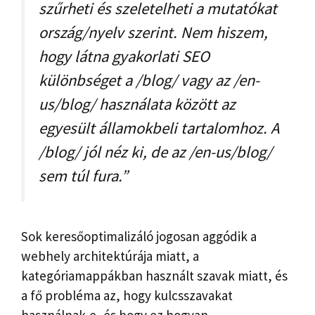
szűrheti és szeletelheti a mutatókat
ország/nyelv szerint. Nem hiszem,
hogy látna gyakorlati SEO
különbséget a /blog/ vagy az /en-
us/blog/ használata között az
egyesült államokbeli tartalomhoz. A
/blog/ jól néz ki, de az /en-us/blog/
sem túl fura.”
Sok keresőoptimalizáló jogosan aggódik a
webhely architektúrája miatt, a
kategóriamappákban használt szavak miatt, és
a fő probléma az, hogy kulcsszavakat
használnak-e, és hogy ez hogyan