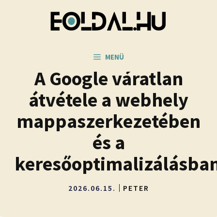
Kilépés
a
tartalomba
MENÜ
A Google váratlan
átvétele a webhely
mappaszerkezetében
és a
keresőoptimalizálásba
2026.06.15.
PETER