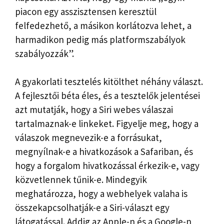
piacon egy asszisztensen keresztül
felfedezhető, a másikon korlátozva lehet, a
harmadikon pedig más platformszabályok
szabályozzák”.
A gyakorlati tesztelés kitölthet néhány választ.
A fejlesztői béta éles, és a tesztelők jelentései
azt mutatják, hogy a Siri webes válaszai
tartalmaznak-e linkeket. Figyelje meg, hogy a
válaszok megnevezik-e a forrásukat,
megnyílnak-e a hivatkozások a Safariban, és
hogy a forgalom hivatkozással érkezik-e, vagy
közvetlennek tűnik-e. Mindegyik
meghatározza, hogy a webhelyek valaha is
összekapcsolhatják-e a Siri-választ egy
látogatással. Addig az Apple-n és a Google-n