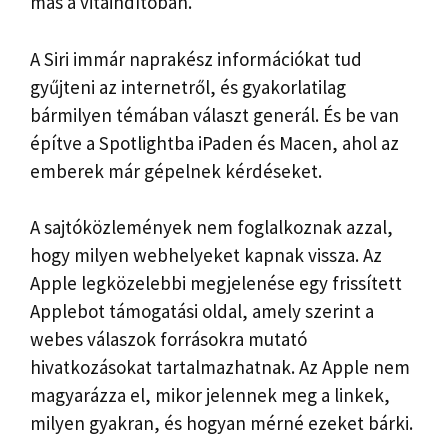
más a vitaindítóban.
A Siri immár naprakész információkat tud
gyűjteni az internetről, és gyakorlatilag
bármilyen témában választ generál. És be van
építve a Spotlightba iPaden és Macen, ahol az
emberek már gépelnek kérdéseket.
A sajtóközlemények nem foglalkoznak azzal,
hogy milyen webhelyeket kapnak vissza. Az
Apple legközelebbi megjelenése egy frissített
Applebot támogatási oldal, amely szerint a
webes válaszok forrásokra mutató
hivatkozásokat tartalmazhatnak. Az Apple nem
magyarázza el, mikor jelennek meg a linkek,
milyen gyakran, és hogyan mérné ezeket bárki.