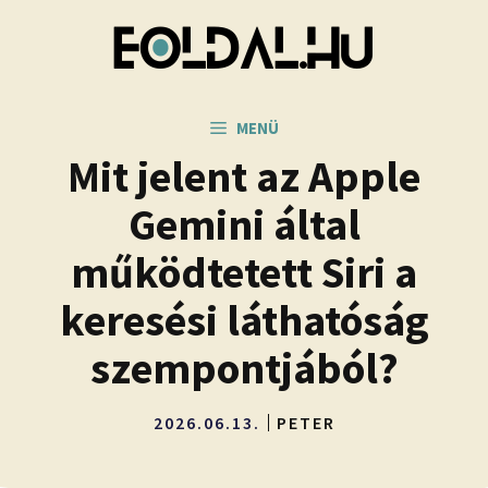
Kilépés
a
tartalomba
MENÜ
Mit jelent az Apple
Gemini által
működtetett Siri a
keresési láthatóság
szempontjából?
2026.06.13.
PETER