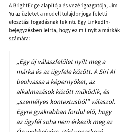
A BrightEdge alapítója és vezérigazgatója, Jim
Yu az üzletet a modell tulajdonjoga feletti
elosztási fogadásnak tekinti. Egy LinkedIn-
bejegyzésben leírta, hogy ez mit nyit a márkák
számára:
„Egy új válaszfelület nyílt meg a
márka és az ügyfele között. A Siri AI
beolvassa a képernyőket, az
alkalmazások között működik, és
„személyes kontextusból” válaszol.
Egyre gyakrabban fordul elő, hogy
az ügyfél soha nem érkezik meg az
Ön webhelyére. Rád vonatkozó