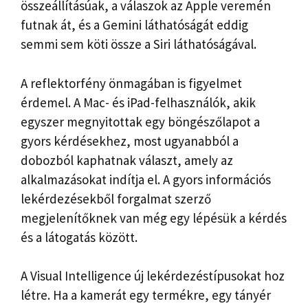
összeállításúak, a válaszok az Apple veremén
futnak át, és a Gemini láthatóságát eddig
semmi sem köti össze a Siri láthatóságával.
A reflektorfény önmagában is figyelmet
érdemel. A Mac- és iPad-felhasználók, akik
egyszer megnyitottak egy böngészőlapot a
gyors kérdésekhez, most ugyanabból a
dobozból kaphatnak választ, amely az
alkalmazásokat indítja el. A gyors információs
lekérdezésekből forgalmat szerző
megjelenítőknek van még egy lépésük a kérdés
és a látogatás között.
A Visual Intelligence új lekérdezéstípusokat hoz
létre. Ha a kamerát egy termékre, egy tányér