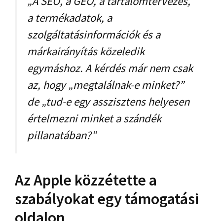
„A SEO, a GEO, a tartalomtervezés,
a termékadatok, a
szolgáltatásinformációk és a
márkairányítás közeledik
egymáshoz. A kérdés már nem csak
az, hogy „megtalálnak-e minket?”
de „tud-e egy asszisztens helyesen
értelmezni minket a szándék
pillanatában?”
Az Apple közzétette a
szabályokat egy támogatási
oldalon