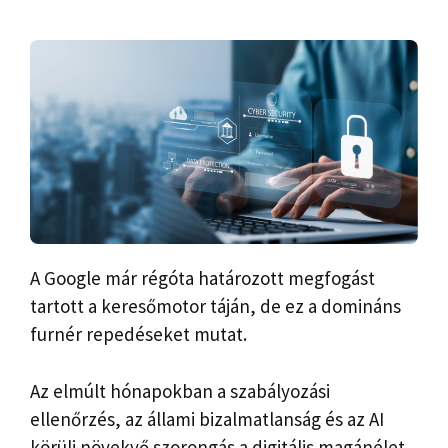
A Google már régóta határozott megfogást
tartott a keresőmotor táján, de ez a domináns
furnér repedéseket mutat.
Az elmúlt hónapokban a szabályozási
ellenőrzés, az állami bizalmatlanság és az AI
körüli növekvő szorongás a digitális magánélet