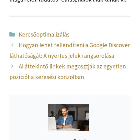
Kategória
Keresőoptimalizálás
Hogyan lehet fellendíteni a Google Discover
láthatóságát: A nyertes jelek rangsorolása
AI áttekintő linkek megosztják az egyetlen
pozíciót a keresési konzolban