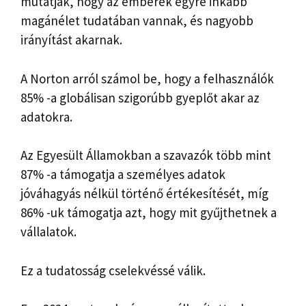
mutatják, hogy az emberek egyre inkább
magánélet tudatában vannak, és nagyobb
irányítást akarnak.
A Norton arról számol be, hogy a felhasználók
85% -a globálisan szigorúbb gyeplőt akar az
adatokra.
Az Egyesült Államokban a szavazók több mint
87% -a támogatja a személyes adatok
jóváhagyás nélkül történő értékesítését, míg
86% -uk támogatja azt, hogy mit gyűjthetnek a
vállalatok.
Ez a tudatosság cselekvéssé válik.