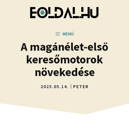
Kilépés
a
tartalomba
MENÜ
A magánélet-első
keresőmotorok
növekedése
2025.05.14.
PETER