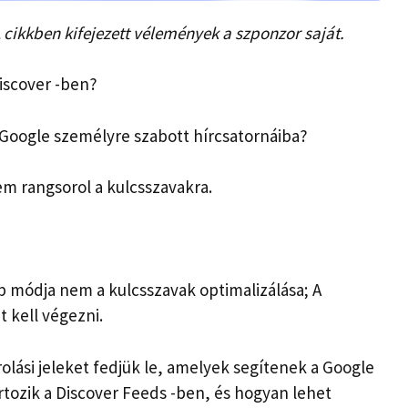
A cikkben kifejezett vélemények a szponzor saját.
iscover -ben?
 Google személyre szabott hírcsatornáiba?
em rangsorol a kulcsszavakra.
bb módja nem a kulcsszavak optimalizálása; A
t kell végezni.
lási jeleket fedjük le, amelyek segítenek a Google
tozik a Discover Feeds -ben, és hogyan lehet