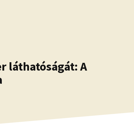
r láthatóságát: A
a