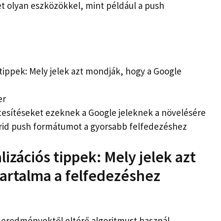
et olyan eszközökkel, mint például a push
tippek: Mely jelek azt mondják, hogy a Google
er
tesítéseket ezeknek a Google jeleknek a növelésére
brid push formátumot a gyorsabb felfedezéshez
izációs tippek: Mely jelek azt
artalma a felfedezéshez
 eredményektől eltérő algoritmust használ.