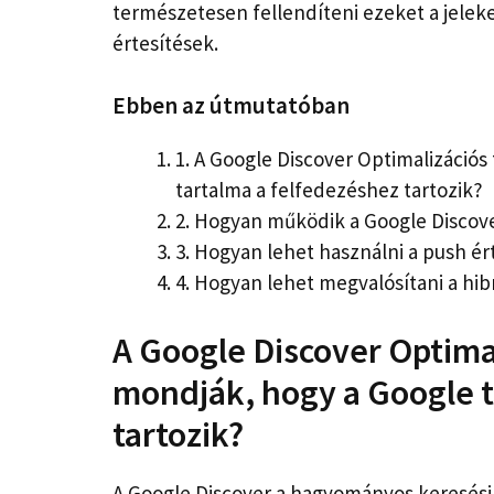
természetesen fellendíteni ezeket a jelek
értesítések.
Ebben az útmutatóban
1.
A Google Discover Optimalizációs 
tartalma a felfedezéshez tartozik?
2.
Hogyan működik a Google Discov
3.
Hogyan lehet használni a push ér
4.
Hogyan lehet megvalósítani a hi
A Google Discover Optimal
mondják, hogy a Google t
tartozik?
A Google Discover a hagyományos keresési