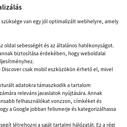
lizálás
szüksége van egy jól optimalizált webhelyre, amely
z oldal sebességét és az általános hatékonyságot.
t annak biztosítása érdekében, hogy weboldalai
eljesítményhez.
e Discover csak mobil eszközökön érhető el, mivel
ukturált adatokra támaszkodik a tartalom
számára releváns javaslatok nyújtására. Annak
nsabb felhasználókat vonzzon, címkéket és
ogy a Google jobban felismerje és kategorizálhassa
 segít létrehozni a saját tartalmi hálózatát. Ez a régi