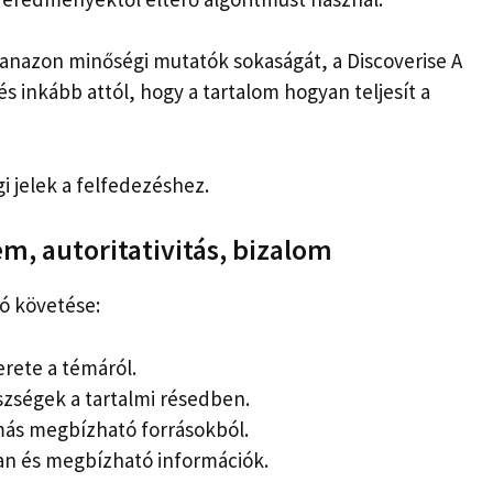
anazon minőségi mutatók sokaságát, a Discoverise A
s inkább attól, hogy a tartalom hogyan teljesít a
i jelek a felfedezéshez.
em, autoritativitás, bizalom
tó követése:
erete a témáról.
szségek a tartalmi résedben.
más megbízható forrásokból.
lan és megbízható információk.