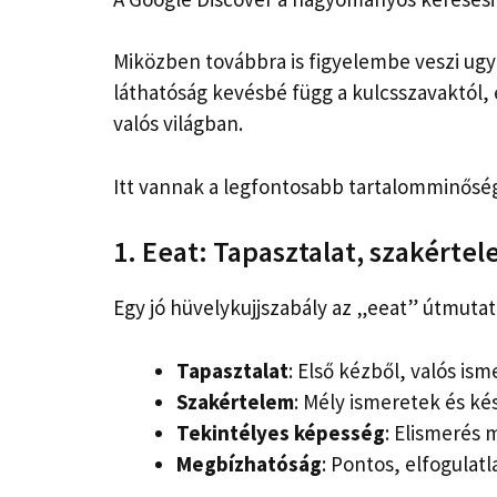
Miközben továbbra is figyelembe veszi ugy
láthatóság kevésbé függ a kulcsszavaktól, é
valós világban.
Itt vannak a legfontosabb tartalomminőség
1. Eeat: Tapasztalat, szakértel
Egy jó hüvelykujjszabály az „eeat” útmuta
Tapasztalat
: Első kézből, valós ism
Szakértelem
: Mély ismeretek és ké
Tekintélyes képesség
: Elismerés 
Megbízhatóság
: Pontos, elfogulat