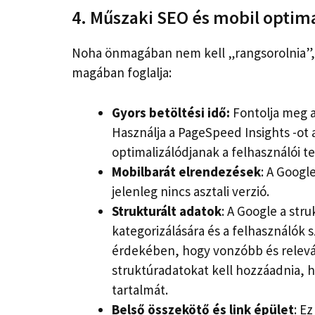
4. Műszaki SEO és mobil optima
Noha önmagában nem kell „rangsorolnia”, 
magában foglalja:
Gyors betöltési idő:
Fontolja meg a
Használja a PageSpeed ​​Insights -o
optimalizálódjanak a felhasználói t
Mobilbarát elrendezések
: A Googl
jelenleg nincs asztali verzió.
Strukturált adatok
: A Google a str
kategorizálására és a felhasználók 
érdekében, hogy vonzóbb és relevá
struktúradatokat kell hozzáadnia, h
tartalmát.
Belső összekötő és link épület
: Ez