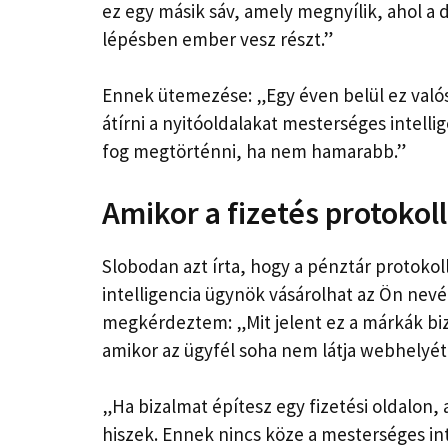
ez egy másik sáv, amely megnyílik, ahol a
lépésben ember vesz részt.”
Ennek ütemezése: „Egy éven belül ez való
átírni a nyitóoldalakat mesterséges intelli
fog megtörténni, ha nem hamarabb.”
Amikor a fizetés protokoll
Slobodan azt írta, hogy a pénztár protokol
intelligencia ügynök vásárolhat az Ön ne
megkérdeztem: „Mit jelent ez a márkák b
amikor az ügyfél soha nem látja webhelyé
„Ha bizalmat építesz egy fizetési oldalon, 
hiszek. Ennek nincs köze a mesterséges int