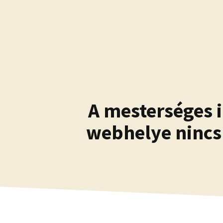
Kilépés
a
tartalomba
A mesterséges 
webhelye nincs