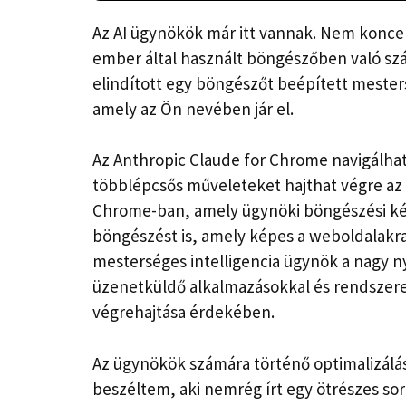
Az AI ügynökök már itt vannak. Nem konc
ember által használt böngészőben való száll
elindított egy böngészőt beépített mesters
amely az Ön nevében jár el.
Az Anthropic Claude for Chrome navigálhat
többlépcsős műveleteket hajthat végre az
Chrome-ban, amely ügynöki böngészési ké
böngészést is, amely képes a weboldalakra
mesterséges intelligencia ügynök a nagy n
üzenetküldő alkalmazásokkal és rendszeres
végrehajtása érdekében.
Az ügynökök számára történő optimalizálá
beszéltem, aki nemrég írt egy ötrészes s