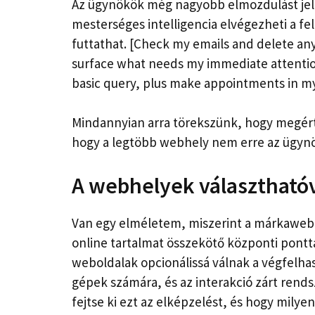
Az ügynökök még nagyobb elmozdulást jele
mesterséges intelligencia elvégezheti a f
futtathat. [Check my emails and delete any
surface what needs my immediate attention
basic query, plus make appointments in my 
Mindannyian arra törekszünk, hogy megért
hogy a legtöbb webhely nem erre az ügynök
A webhelyek választhatóv
Van egy elméletem, miszerint a márkaweb
online tartalmat összekötő központi ponttá
weboldalak opcionálissá válnak a végfelha
gépek számára, és az interakció zárt rend
fejtse ki ezt az elképzelést, és hogy milye