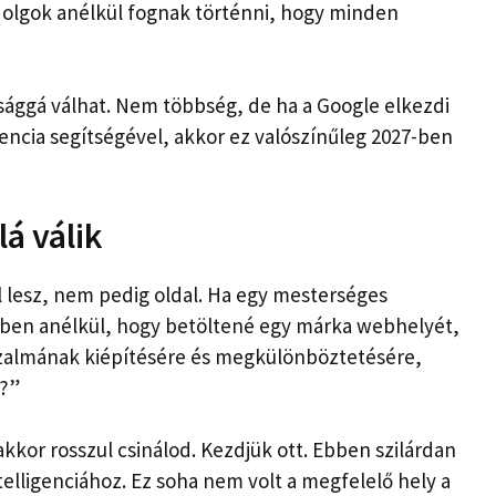
 dolgok anélkül fognak történni, hogy minden
sággá válhat. Nem többség, de ha a Google elkezdi
gencia segítségével, akkor ez valószínűleg 2027-ben
lá válik
l lesz, nem pedig oldal. Ha egy mesterséges
vében anélkül, hogy betöltené egy márka webhelyét,
izalmának kiépítésére és megkülönböztetésére,
t?”
akkor rosszul csinálod. Kezdjük ott. Ebben szilárdan
elligenciához. Ez soha nem volt a megfelelő hely a