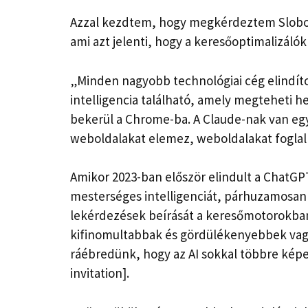
Azzal kezdtem, hogy megkérdeztem Sloboda
ami azt jelenti, hogy a keresőoptimalizáló
„Minden nagyobb technológiai cég elindít
intelligencia található, amely megteheti 
bekerül a Chrome-ba. A Claude-nak van e
weboldalakat elemez, weboldalakat foglal
Amikor 2023-ban először elindult a ChatGP
mesterséges intelligenciát, párhuzamosan 
lekérdezések beírását a keresőmotorokban,
kifinomultabbak és gördülékenyebbek vag
ráébredünk, hogy az AI sokkal többre képes
invitation].