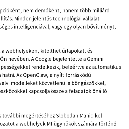
epcióként, nem demóként, hanem több milliárd
ítás. Minden jelentős technológiai vállalat
éges intelligenciával, vagy egy olyan bővítményt,
 a webhelyeken, kitölthet űrlapokat, és
 Ön nevében. A Google bejelentette a Gemini
pességekkel rendelkezik, beleértve az automatikus
 hatni. Az OpenClaw, a nyílt forráskódú
yelvi modelleket közvetlenül a böngészőkkel,
zközökkel kapcsolja össze a feladatok önálló
s további megértéséhez Slobodan Manic-kel
orozatot a webhelyek MI-ügynökök számára történő