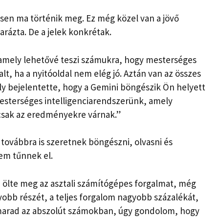
sen ma történik meg. Ez még közel van a jövő
rázta. De a jelek konkrétak.
amely lehetővé teszi számukra, hogy mesterséges
dalt, ha a nyitóoldal nem elég jó. Aztán van az összes
ly bejelentette, hogy a Gemini böngészik Ön helyett
esterséges intelligenciarendszerünk, amely
sak az eredményekre várnak.”
továbbra is szeretnek böngészni, olvasni és
em tűnnek el.
ölte meg az asztali számítógépes forgalmat, még
yobb részét, a teljes forgalom nagyobb százalékát,
 marad az abszolút számokban, úgy gondolom, hogy