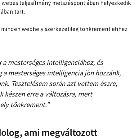
kai webes teljesítmény metszéspontjában helyezkedik
jában tart.
te minden webhely szerkezetileg tönkrement ehhez
 a mesterséges intelligenciához, és
g a mesterséges intelligencia jön hozzánk,
tunk. Tesztelésem során azt vettem észre,
 készen erre a változásra, mert
ely tönkrement.”
olog, ami megváltozott