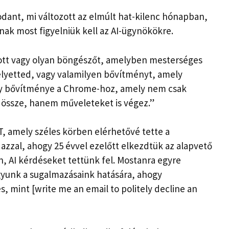
nt, mi változott az elmúlt hat-kilenc hónapban,
knak most figyelniük kell az AI-ügynökökre.
ott vagy olyan böngészőt, amelyben mesterséges
helyetted, vagy valamilyen bővítményt, amely
gy bővítménye a Chrome-hoz, amely nem csak
 össze, hanem műveleteket is végez.”
T, amely széles körben elérhetővé tette a
azzal, ahogy 25 évvel ezelőtt elkezdtük az alapvető
 AI kérdéseket tettünk fel. Mostanra egyre
yunk a sugalmazásaink hatására, ahogy
, mint [write me an email to politely decline an