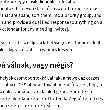
ntenek egy másik dinamika felé, ahol a
eladatokat a nevünkben, és összetett rendszereket
 that are spam, sort them into a priority group, and
 and provide a qualified response to anything on a
calendar for any meeting invites].
sük és kihasználjuk a lehetőségeket. Tudnunk kell,
i világra készült, vagy nincs készen.
á válnak, vagy mégis?
helyek csomópontokká válnak, amelyek az összes
 válnak. De Slobodan tovább ment. Írt arról, hogy a
sználó számára, az oldalakat gépek építették a
szerfelületeken keresztül történik. Megkértem, hogy
n időkeretet tekintünk reálisan.