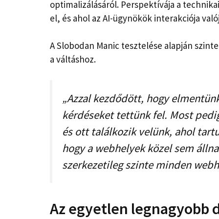
optimalizálásáról. Perspektívája a techni
el, és ahol az AI-ügynökök interakciója való
A Slobodan Manic tesztelése alapján szin
a váltáshoz.
„Azzal kezdődött, hogy elmentünk
kérdéseket tettünk fel. Most pedi
és ott találkozik velünk, ahol tar
hogy a webhelyek közel sem állnak
szerkezetileg szinte minden webh
Az egyetlen legnagyobb d