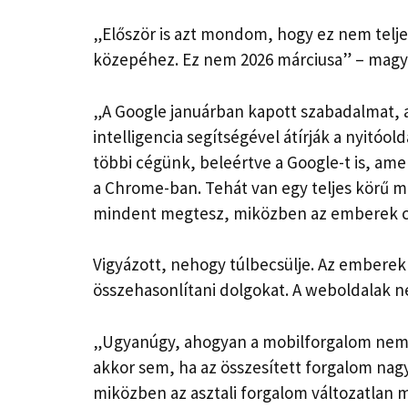
„Először is azt mondom, hogy ez nem telje
közepéhez. Ez nem 2026 márciusa” – magya
„A Google januárban kapott szabadalmat, 
intelligencia segítségével átírják a nyitóol
többi cégünk, beleértve a Google-t is, ame
a Chrome-ban. Tehát van egy teljes körű m
mindent megtesz, miközben az emberek c
Vigyázott, nehogy túlbecsülje. Az emberek 
összehasonlítani dolgokat. A weboldalak n
„Ugyanúgy, ahogyan a mobilforgalom nem 
akkor sem, ha az összesített forgalom nag
miközben az asztali forgalom változatlan