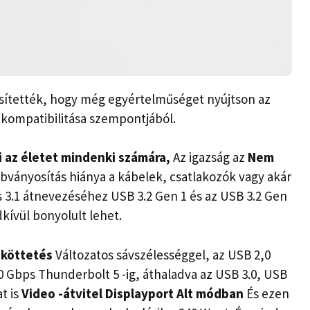
ssítették, hogy még egyértelműséget nyújtson az
 kompatibilitása szempontjából.
 az életet mindenki számára,
Az igazság az
Nem
abványosítás hiánya a kábelek, csatlakozók vagy akár
s 3.1 átnevezéséhez USB 3.2 Gen 1 és az USB 3.2 Gen
kívül bonyolult lehet.
eköttetés
Változatos sávszélességgel, az USB 2,0
 80 Gbps Thunderbolt 5 -ig, áthaladva az USB 3.0, USB
t is
Video -átvitel Displayport Alt módban
És ezen