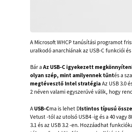
A Microsoft WHCP tanúsítási programot fri
uralkodó anarchiának az USB-C funkciói és
Bár a
Az USB-C igyekezett megkönnyíteni
olyan szép, mint amilyennek tűnt
és a sz
megtévesztő Intel stratégia
Az USB 3.0 é
2 néven valami egyszerűvé válik, hogy rend
A
USB-C
ma is lehet D
Istintos típusú össz
Vetust -tól az utolsó USB4 -ig és a 40 vagy
3.1 és az USB 3.2 -en. Hozzáadhat funkcióka