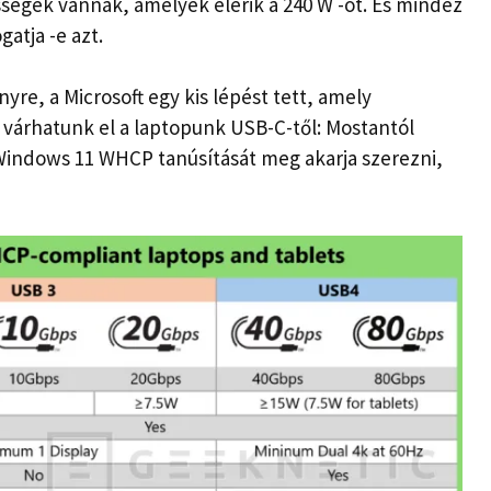
ségek vannak, amelyek elérik a 240 W -ot. És mindez
gatja -e azt.
ényre, a Microsoft egy kis lépést tett, amely
várhatunk el a laptopunk USB-C-től: Mostantól
indows 11 WHCP tanúsítását meg akarja szerezni,