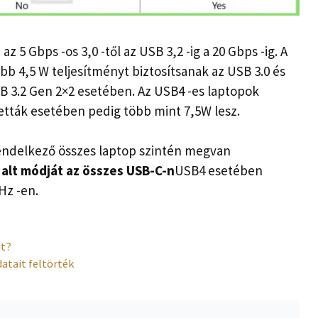
z 5 Gbps -os 3,0 -től az USB 3,2 -ig a 20 Gbps -ig. A
ább 4,5 W teljesítményt biztosítsanak az USB 3.0 és
USB 3.2 Gen 2×2 esetében. Az USB4 -es laptopok
letták esetében pedig több mint 7,5W lesz.
endelkező összes laptop szintén megvan
alt módját az összes USB-C-n
USB4 esetében
Hz -en.
át?
datait feltörték