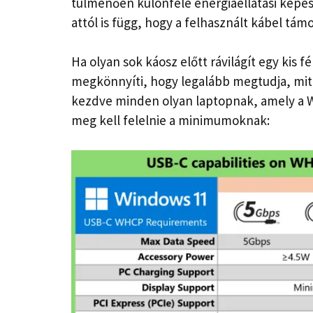
túlmenően különféle energiaellátási képes
attól is függ, hogy a felhasznált kábel támo
Ha olyan sok káosz előtt rávilágít egy kis f
megkönnyíti, hogy legalább megtudja, mit 
kezdve minden olyan laptopnak, amely a W
meg kell felelnie a minimumoknak: