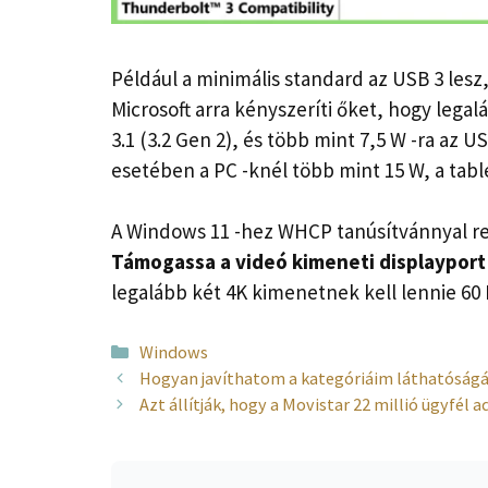
Például a minimális standard az USB 3 lesz, a
Microsoft arra kényszeríti őket, hogy legal
3.1 (3.2 Gen 2), és több mint 7,5 W -ra az 
esetében a PC -knél több mint 15 W, a tab
A Windows 11 -hez WHCP tanúsítvánnyal r
Támogassa a videó kimeneti displayport 
legalább két 4K kimenetnek kell lennie 60 
Kategória
Windows
Hogyan javíthatom a kategóriáim láthatóság
Azt állítják, hogy a Movistar 22 millió ügyfél a