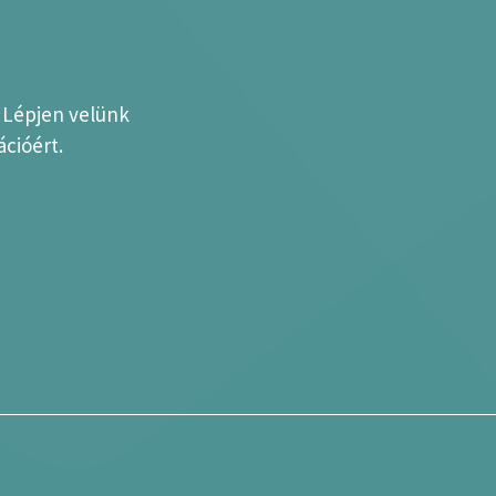
? Lépjen velünk
cióért.