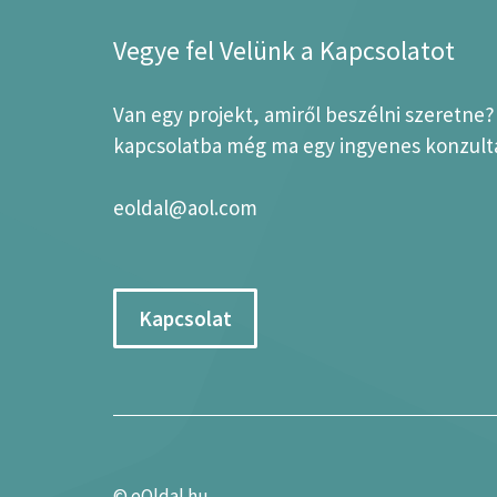
Vegye fel Velünk a Kapcsolatot
Van egy projekt, amiről beszélni szeretne
kapcsolatba még ma egy ingyenes konzultá
eoldal@aol.com
Kapcsolat
©
eOldal.hu