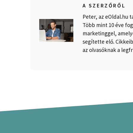
A SZERZŐRŐL
Peter, az eOldal.hu t
Több mint 10 éve fog
marketinggel, amelye
segítette elő. Cikkei
az olvasóknak a legfr