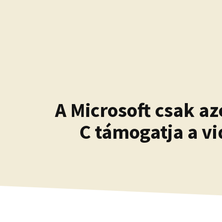
Kilépés
a
tartalomba
A Microsoft csak a
C támogatja a vi