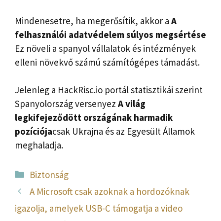
Mindenesetre, ha megerősítik, akkor a
A
felhasználói adatvédelem súlyos megsértése
Ez növeli a spanyol vállalatok és intézmények
elleni növekvő számú számítógépes támadást.
Jelenleg a HackRisc.io portál statisztikái szerint
Spanyolország versenyez
A világ
legkifejeződött országának harmadik
pozíciója
csak Ukrajna és az Egyesült Államok
meghaladja.
Kategória
Biztonság
A Microsoft csak azoknak a hordozóknak
igazolja, amelyek USB-C támogatja a video