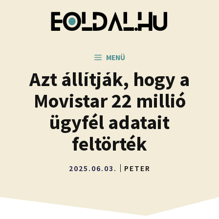
Kilépés
a
tartalomba
MENÜ
Azt állítják, hogy a
Movistar 22 millió
ügyfél adatait
feltörték
2025.06.03.
PETER