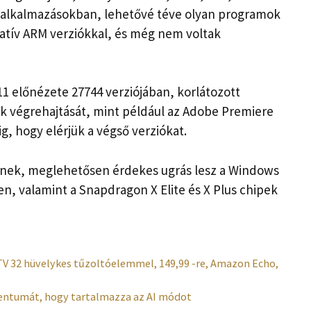
es alkalmazásokban, lehetővé téve olyan programok
atív ARM verziókkal, és még nem voltak
1 előnézete 27744 verziójában, korlátozott
k végrehajtását, mint például az Adobe Premiere
g, hogy elérjük a végső verziókat.
knek, meglehetősen érdekes ugrás lesz a Windows
n, valamint a Snapdragon X Elite és X Plus chipek
 TV 32 hüvelykes tűzoltóelemmel, 149,99 -re, Amazon Echo,
mentumát, hogy tartalmazza az AI módot