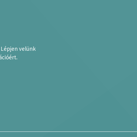
? Lépjen velünk
cióért.