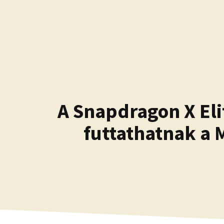
Kilépés
a
tartalomba
A Snapdragon X Eli
futtathatnak a 