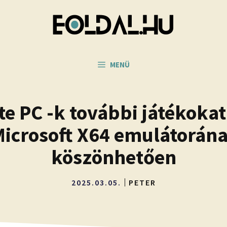
MENÜ
te PC -k további játékoka
Microsoft X64 emulátorána
köszönhetően
2025.03.05.
PETER