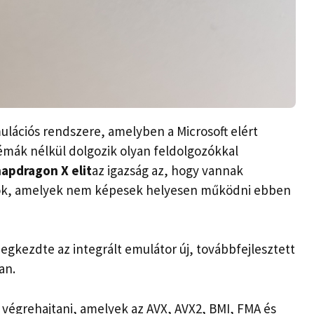
ulációs rendszere, amelyben a Microsoft elért
mák nélkül dolgozik olyan feldolgozókkal
apdragon X elit
az igazság az, hogy vannak
kok, amelyek nem képesek helyesen működni ebben
megkezdte az integrált emulátor új, továbbfejlesztett
an.
t végrehajtani, amelyek az AVX, AVX2, BMI, FMA és