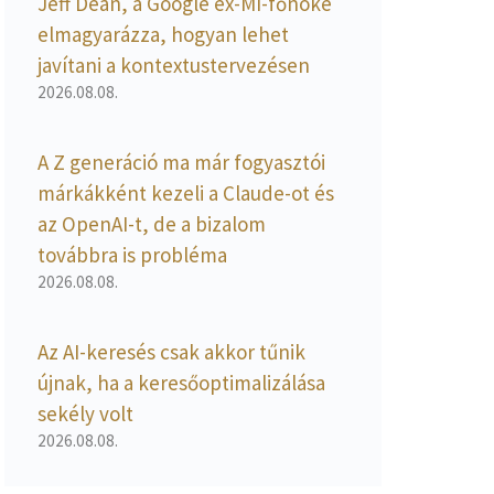
Jeff Dean, a Google ex-MI-főnöke
elmagyarázza, hogyan lehet
javítani a kontextustervezésen
2026.08.08.
A Z generáció ma már fogyasztói
márkákként kezeli a Claude-ot és
az OpenAI-t, de a bizalom
továbbra is probléma
2026.08.08.
Az AI-keresés csak akkor tűnik
újnak, ha a keresőoptimalizálása
sekély volt
2026.08.08.