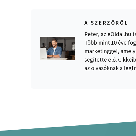
A SZERZŐRŐL
Peter, az eOldal.hu t
Több mint 10 éve fog
marketinggel, amelye
segítette elő. Cikkei
az olvasóknak a legfr