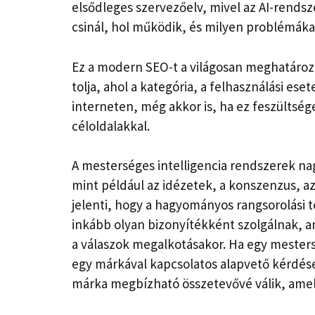
elsődleges szervezőelv, mivel az AI-rends
csinál, hol működik, és milyen problémáka
Ez a modern SEO-t a világosan meghatároz
tolja, ahol a kategória, a felhasználási e
interneten, még akkor is, ha ez feszültsé
céloldalakkal.
A mesterséges intelligencia rendszerek n
mint például az idézetek, a konszenzus, az
jelenti, hogy a hagyományos rangsorolási 
inkább olyan bizonyítékként szolgálnak, 
a válaszok megalkotásakor. Ha egy mesters
egy márkával kapcsolatos alapvető kérdések
márka megbízható összetevővé válik, amel