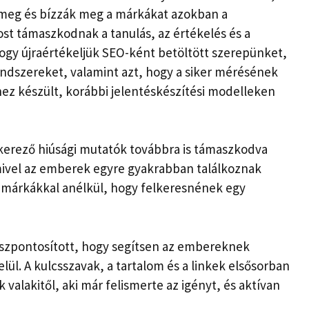
k meg és bízzák meg a márkákat azokban a
 támaszkodnak a tanulás, az értékelés és a
hogy újraértékeljük SEO-ként betöltött szerepünket,
endszereket, valamint azt, hogy a siker mérésének
ez készült, korábbi jelentéskészítési modelleken
kerező hiúsági mutatók továbbra is támaszkodva
mivel az emberek egyre gyakrabban találkoznak
 márkákkal anélkül, hogy felkeresnének egy
szpontosított, hogy segítsen az embereknek
belül. A kulcsszavak, a tartalom és a linkek elsősorban
 valakitől, aki már felismerte az igényt, és aktívan