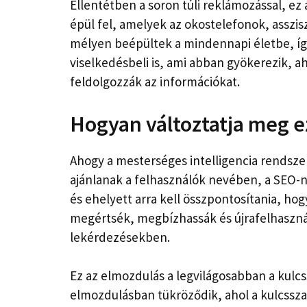
Ellentétben a soron túli reklámozással, ez
épül fel, amelyek az okostelefonok, asszi
mélyen beépültek a mindennapi életbe, íg
viselkedésbeli is, ami abban gyökerezik,
feldolgozzák az információkat.
Hogyan változtatja meg e
Ahogy a mesterséges intelligencia rendsz
ajánlanak a felhasználók nevében, a SEO-na
és ehelyett arra kell összpontosítania, h
megértsék, megbízhassák és újrafelhaszn
lekérdezésekben.
Ez az elmozdulás a legvilágosabban a kulcs
elmozdulásban tükröződik, ahol a kulcssz