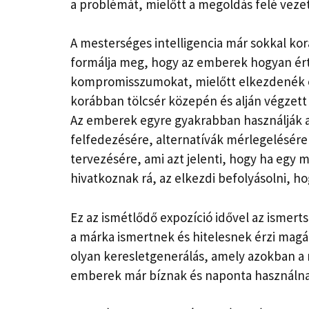
a problémát, mielőtt a megoldás felé vezet
A mesterséges intelligencia már sokkal ko
formálja meg, hogy az emberek hogyan ért
kompromisszumokat, mielőtt elkezdenék ös
korábban tölcsér közepén és alján végzett
Az emberek egyre gyakrabban használják a 
felfedezésére, alternatívák mérlegelésére
tervezésére, ami azt jelenti, hogy ha eg
hivatkoznak rá, az elkezdi befolyásolni, h
Ez az ismétlődő expozíció idővel az ismertsé
a márka ismertnek és hitelesnek érzi magá
olyan keresletgenerálás, amely azokban a
emberek már bíznak és naponta használna