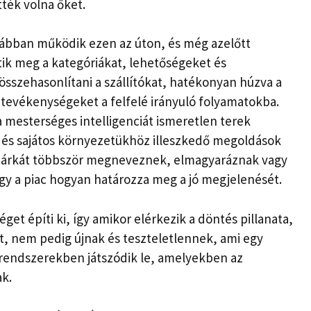
ték volna őket.
rábban működik ezen az úton, és még azelőtt
ik meg a kategóriákat, lehetőségeket és
szehasonlítani a szállítókat, hatékonyan húzva a
 tevékenységeket a felfelé irányuló folyamatokba.
mesterséges intelligenciát ismeretlen terek
 és sajátos környezetükhöz illeszkedő megoldások
y márkát többször megneveznek, elmagyaráznak vagy
ogy a piac hogyan határozza meg a jó megjelenését.
get építi ki, így amikor elérkezik a döntés pillanata,
t, nem pedig újnak és teszteletlennek, ami egy
 rendszerekben játszódik le, amelyekben az
k.