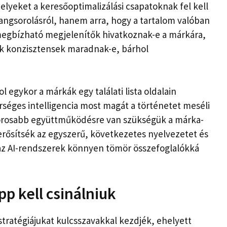
lyeket a keresőoptimalizálási csapatoknak fel kell
rangsorolásról, hanem arra, hogy a tartalom valóban
 megbízható megjelenítők hivatkoznak-e a márkára,
ók konzisztensek maradnak-e, bárhol
ol egykor a márkák egy találati lista oldalain
rséges intelligencia most magát a történetet meséli
szorosabb együttműködésre van szükségük a márka-
ősítsék az egyszerű, következetes nyelvezetet és
 az AI-rendszerek könnyen tömör összefoglalókká
 kell csinálniuk
stratégiájukat kulcsszavakkal kezdjék, ehelyett