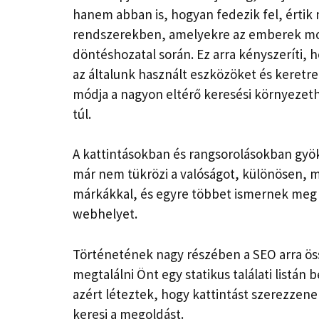
hanem abban is, hogyan fedezik fel, érti
rendszerekben, amelyekre az emberek most
döntéshozatal során. Ez arra kényszeríti, 
az általunk használt eszközöket és keretr
módja a nagyon eltérő keresési környezeth
túl.
A kattintásokban és rangsorolásokban gyö
már nem tükrözi a valóságot, különösen, 
márkákkal, és egyre többet ismernek meg
webhelyet.
Történetének nagy részében a SEO arra ös
megtalálni Önt egy statikus találati listán 
azért léteztek, hogy kattintást szerezzenek
keresi a megoldást.