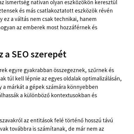
 az ismertség natívan olyan eszközökön keresztül
sztensek és más csatlakoztatott eszközök révén
y ez a váltás nem csak technikai, hanem
 ahogyan az emberek most hozzáférnek és
z a SEO szerepét
erek egyre gyakrabban összegeznek, szűrnek és
k túl kell lépnie az egyes oldalak optimalizálásán,
ogy a márkát a gépek számára könnyebben
álhassák a különböző kontextusokban és
szavakról az entitások felé történő hosszú távú
avak továbbra is számítanak, de már nem az