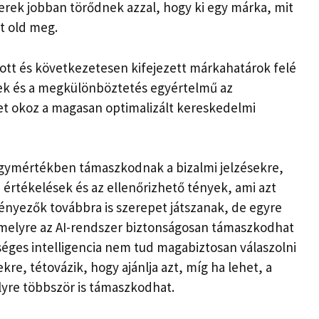
zerek jobban törődnek azzal, hogy ki egy márka, mit
t old meg.
ott és következetesen kifejezett márkahatárok felé
setek és a megkülönböztetés egyértelmű az
get okoz a magasan optimalizált kereskedelmi
agymértékben támaszkodnak a bizalmi jelzésekre,
 értékelések és az ellenőrizhető tények, ami azt
tényezők továbbra is szerepet játszanak, de egyre
amelyre az AI-rendszer biztonságosan támaszkodhat
éges intelligencia nem tud magabiztosan válaszolni
re, tétovázik, hogy ajánlja azt, míg ha lehet, a
yre többször is támaszkodhat.