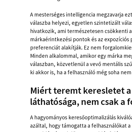
A mesterséges intelligencia megzavarja ezt
válaszba helyezi, egyetlen szintetizált vál
hivatkozik, ami természetesen csökkenti a
márkaérintkezési pontok és az expozíciós p
preferenciát alakítják. Ez nem forgalomki
Minden alkalommal, amikor egy márka megje
válaszban, közvetlenül a vevő mentális szűk
ki akkor is, ha a felhasználó még soha nem 
Miért teremt keresletet a
láthatósága, nem csak a 
A hagyományos keresőoptimalizálás kiválóa
azáltal, hogy támogatta a felhasználókat a