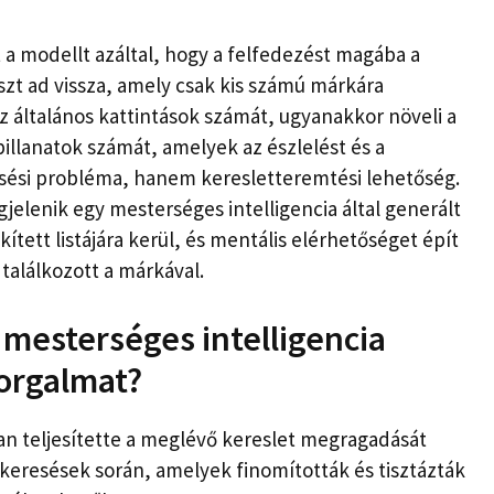
 a modellt azáltal, hogy a felfedezést magába a
aszt ad vissza, amely csak kis számú márkára
z általános kattintások számát, ugyanakkor növeli a
illanatok számát, amelyek az észlelést és a
esési probléma, hanem keresletteremtési lehetőség.
lenik egy mesterséges intelligencia által generált
ített listájára kerül, és mentális elérhetőséget épít
találkozott a márkával.
 mesterséges intelligencia
forgalmat?
n teljesítette a meglévő kereslet megragadását
 keresések során, amelyek finomították és tisztázták