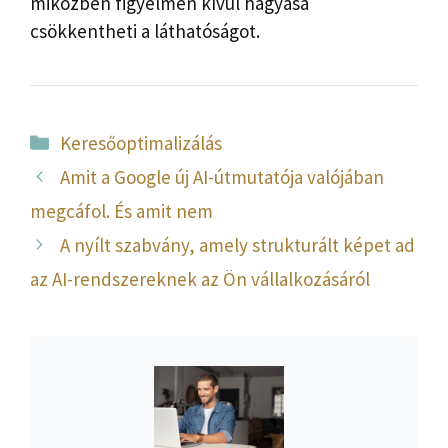
miközben figyelmen kívül hagyása
csökkentheti a láthatóságot.
Kategória
Keresőoptimalizálás
Amit a Google új AI-útmutatója valójában
megcáfol. És amit nem
A nyílt szabvány, amely strukturált képet ad
az AI-rendszereknek az Ön vállalkozásáról