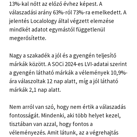
13%-kal nőtt az előző évhez képest. A
válaszadási arány 63%-ról 73%-ra emelkedett. A
jelentés Localology által végzett elemzése
mindkét adatot egymástól függetlenül
megerősítette.
Nagy a szakadék a jól és a gyengén teljesítő
márkák között. A SOCi 2024-es LVI-adatai szerint
a gyengén látható márkák a vélemények 10,9%-
ára válaszoltak 12 nap alatt, míg a jól látható
márkák 2,1 nap alatt.
Nem arról van szó, hogy nem értik a válaszadás
fontosságát. Mindenki, aki több helyet kezel,
tisztában van azzal, hogy fontos a
véleményezés. Amit látunk, az a végrehajtás