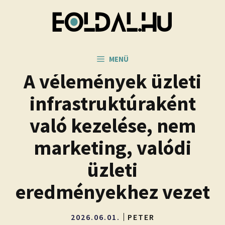
Kilépés
a
tartalomba
MENÜ
A vélemények üzleti
infrastruktúraként
való kezelése, nem
marketing, valódi
üzleti
eredményekhez vezet
2026.06.01.
PETER