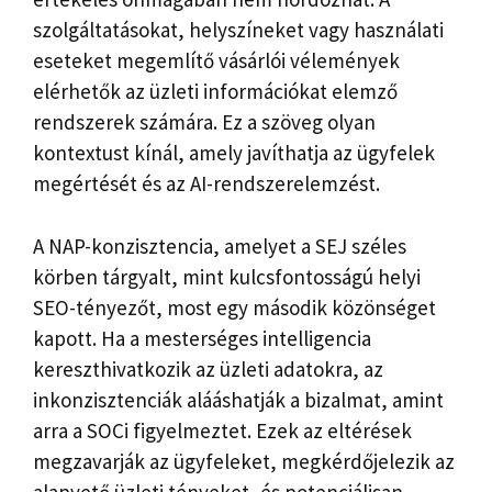
szolgáltatásokat, helyszíneket vagy használati
eseteket megemlítő vásárlói vélemények
elérhetők az üzleti információkat elemző
rendszerek számára. Ez a szöveg olyan
kontextust kínál, amely javíthatja az ügyfelek
megértését és az AI-rendszerelemzést.
A NAP-konzisztencia, amelyet a SEJ széles
körben tárgyalt, mint kulcsfontosságú helyi
SEO-tényezőt, most egy második közönséget
kapott. Ha a mesterséges intelligencia
kereszthivatkozik az üzleti adatokra, az
inkonzisztenciák alááshatják a bizalmat, amint
arra a SOCi figyelmeztet. Ezek az eltérések
megzavarják az ügyfeleket, megkérdőjelezik az
alapvető üzleti tényeket, és potenciálisan