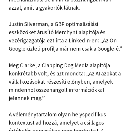
azzal, amit a gyakorlók látnak.
Justin Silverman, a GBP optimalizálási
eszközöket árusító Merchynt alapítója és
vezérigazgatója ezt írta a LinkedIn-en: „Az Ön
Google-üzleti profilja már nem csak a Google-é.”
Meg Clarke, a Clapping Dog Media alapítója
konkrétabb volt, és azt mondta: „Az AI azokat a
vállalkozásokat részesíti előnyben, amelyek
mindenhol összehangolt információkkal
jelennek meg.”
A véleménytartalom olyan helyspecifikus
kontextust ad hozzá, amelyet a csillagos
értékelés önmagában nem hordozhat. A