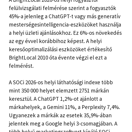
felülvizsgálati felmérése szerint a fogyasztók
45%-a jelenleg a ChatGPT-t vagy más generatív
mesterségesintelligencia-eszközöket használja
a helyi üzleti ajánlásokhoz. Ez 6%-os növekedés
az egy évvel korábbihoz képest. A helyi
keresőoptimalizálási eszközöket értékesítő
BrightLocal 2010 óta évente végzi el ezt a
felmérést.
A SOCi 2026-os helyi láthatósági indexe több
mint 350 000 helyet elemzett 2751 márkán
keresztül. A ChatGPT 1,2%-ot ajánlott a
márkahelyek, a Gemini 11%, a Perplexity 7,4%.
Ugyanezek a márkák az esetek 35,9%-ában
jelentek meg a Google helyi 3-csomagjában. A
több helyű marketingszoftvert kínáló SOCi