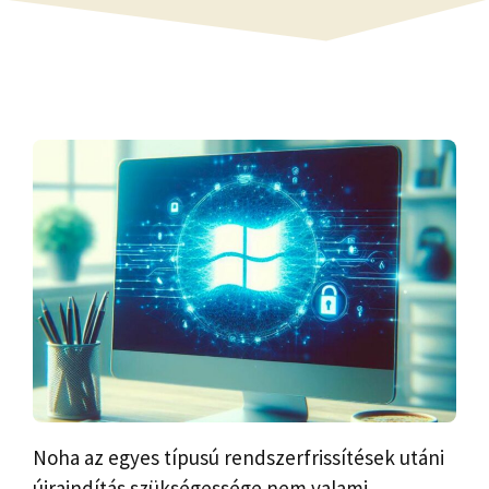
Noha az egyes típusú rendszerfrissítések utáni
újraindítás szükségessége nem valami