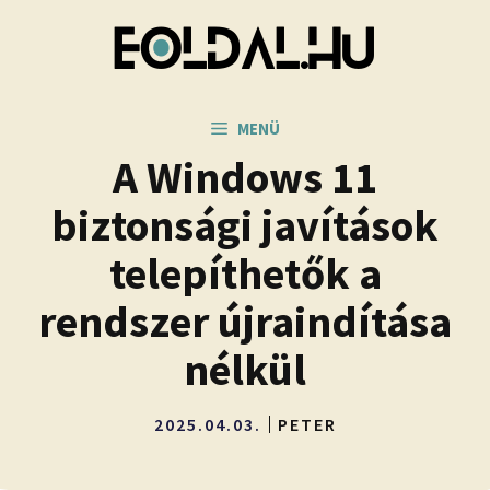
Kilépés
a
tartalomba
MENÜ
A Windows 11
biztonsági javítások
telepíthetők a
rendszer újraindítása
nélkül
2025.04.03.
PETER