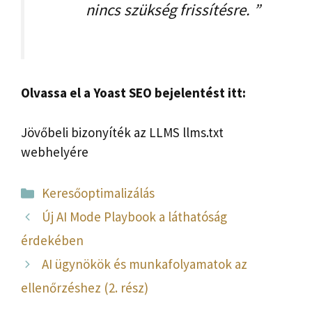
nincs szükség frissítésre. ”
Olvassa el a Yoast SEO bejelentést itt:
Jövőbeli bizonyíték az LLMS llms.txt
webhelyére
Kategória
Keresőoptimalizálás
Új AI Mode Playbook a láthatóság
érdekében
AI ügynökök és munkafolyamatok az
ellenőrzéshez (2. rész)