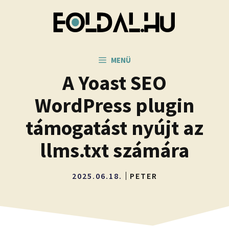
Kilépés
a
tartalomba
MENÜ
A Yoast SEO
WordPress plugin
támogatást nyújt az
llms.txt számára
2025.06.18.
PETER