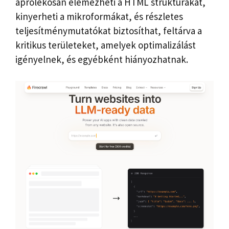
aprólékosan elemezheti a HTML struktúrákat,
kinyerheti a mikroformákat, és részletes
teljesítménymutatókat biztosíthat, feltárva a
kritikus területeket, amelyek optimalizálást
igényelnek, és egyébként hiányozhatnak.