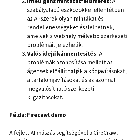
Intelligens mintázatfelismerés:
A
szabályalapú eszközökkel ellentétben
az AI-szerek olyan mintákat és
rendellenességeket észlelhetnek,
amelyek a webhely mélyebb szerkezeti
problémáit jelezhetik.
Valós idejű kármentesítés:
A
problémák azonosítása mellett az
ágensek előállíthatják a kódjavításokat,
a tartalomjavításokat és az azonnali
megvalósítható szerkezeti
kiigazításokat.
Példa: Firecawl demo
A fejlett AI mászás segítségével a CireCrawl