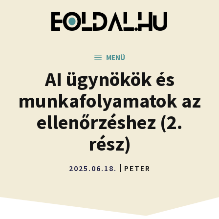
Kilépés
a
tartalomba
MENÜ
AI ügynökök és
munkafolyamatok az
ellenőrzéshez (2.
rész)
2025.06.18.
PETER