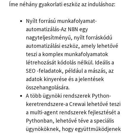
Íme néhány gyakorlati eszköz az induláshoz:
Nyílt forrású munkafolyamat-
automatizálás-Az N8N egy
nagyteljesítményű, nyílt forráskódú
automatizálási eszköz, amely lehetővé
teszi a komplex munkafolyamatok
létrehozását kódolás nélkül. Ideális a
SEO -feladatok, például a mászás, az
adatok kinyerése és a jelentések
összehangolására.
A több ügynöki rendszerek Python-
keretrendszere-a Crewai lehetővé teszi
a multi-agent rendszerek fejlesztését a
Pythonban, lehetővé téve a speciális
ügynököknek, hogy együttműködjenek