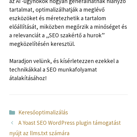
az AI -ügynökök hogyan generálhatnak hiányzó
tartalmat, optimalizálhatják a meglévő
eszközöket és méretezhetik a tartalom
előállítását, miközben megőrzik a minőséget és
a relevanciát a „SEO szakértő a hurok”
megközelítésén keresztül.
Maradjon velünk, és kísérletezzen ezekkel a
technikákkal a SEO munkafolyamat
átalakításához!
Kategória
Keresőoptimalizálás
A Yoast SEO WordPress plugin támogatást
nyújt az llms.txt számára