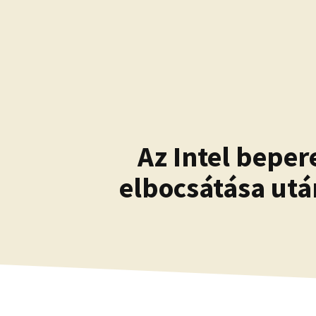
Kilépés
a
tartalomba
Az Intel beper
elbocsátása után