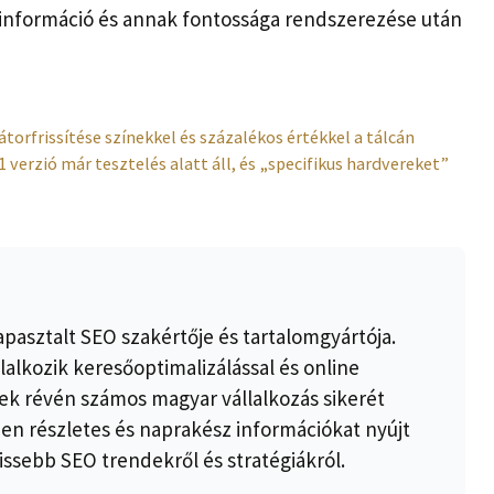
t információ és annak fontossága rendszerezése után
orfrissítése színekkel és százalékos értékkel a tálcán
verzió már tesztelés alatt áll, és „specifikus hardvereket”
apasztalt SEO szakértője és tartalomgyártója.
lalkozik keresőoptimalizálással és online
k révén számos magyar vállalkozás sikerét
ben részletes és naprakész információkat nyújt
issebb SEO trendekről és stratégiákról.