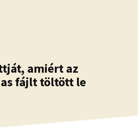
tját, amiért az
 fájlt töltött le