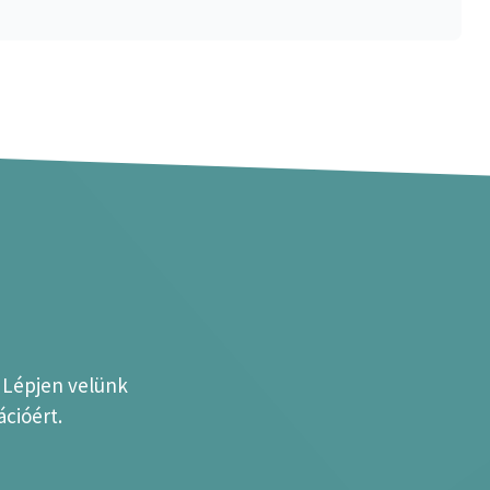
? Lépjen velünk
cióért.