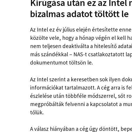
Kirúgása után ez az Intel
bizalmas adatot töltött le
Az Intel ez év július elején értesítette en
közölte vele, hogy a hónap végén el kell 
nem teljesen deaktiválta a hitelesítő adata
más szándékkal – NAS-t csatlakoztatott lap
dokumentumot töltsön le.
Az Intel szerint a keresetben sok ilyen do
információkat tartalmazott. A cég arra is fe
észlelése után többféle módszerrel, sőt ro
megpróbálták felvenni a kapcsolatot a mun
tőlük.
A válasz hiányában a cég úgy döntött, beper