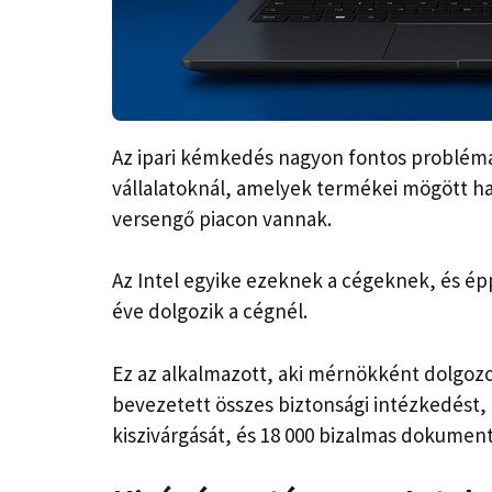
Az ipari kémkedés nagyon fontos probléma 
vállalatoknál, amelyek termékei mögött hat
versengő piacon vannak.
Az Intel egyike ezeknek a cégeknek, és épp
éve dolgozik a cégnél.
Ez az alkalmazott, aki mérnökként dolgozott
bevezetett összes biztonsági intézkedés
kiszivárgását, és 18 000 bizalmas dokument