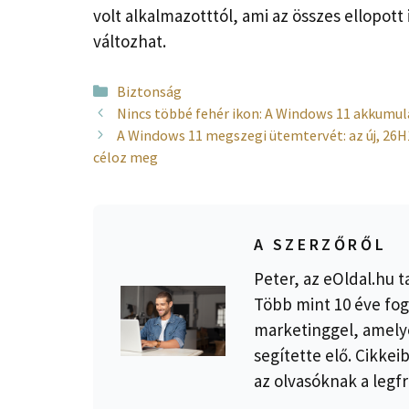
volt alkalmazotttól, ami az összes ellopot
változhat.
Kategória
Biztonság
Nincs többé fehér ikon: A Windows 11 akkumulát
A Windows 11 megszegi ütemtervét: az új, 26H1 
céloz meg
A SZERZŐRŐL
Peter, az eOldal.hu t
Több mint 10 éve fog
marketinggel, amelye
segítette elő. Cikkei
az olvasóknak a legfr