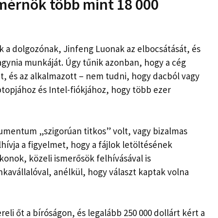
 mérnök több mint 18 000
nek a dolgozónak, Jinfeng Luonak az elbocsátását, és
hagynia munkáját. Úgy tűnik azonban, hogy a cég
it, és az alkalmazott – nem tudni, hogy dacból vagy
topjához és Intel-fiókjához, hogy több ezer
kumentum „szigorúan titkos” volt, vagy bizalmas
lhívja a figyelmet, hogy a fájlok letöltésének
konok, közeli ismerősök felhívásával is
kavállalóval, anélkül, hogy választ kaptak volna
eli őt a bíróságon, és legalább 250 000 dollárt kért a